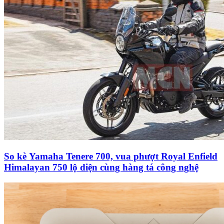
So kè Yamaha Tenere 700, vua phượt Royal Enfield
Himalayan 750 lộ diện cùng hàng tá công nghệ