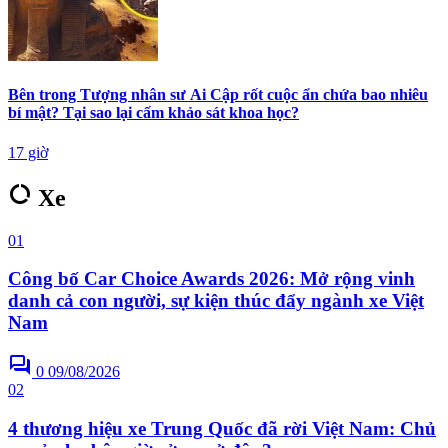
Bên trong Tượng nhân sư Ai Cập rốt cuộc ẩn chứa bao nhiêu
bí mật? Tại sao lại cấm khảo sát khoa học?
17 giờ
data_usage
Xe
01
Công bố Car Choice Awards 2026: Mở rộng vinh
danh cả con người, sự kiện thúc đẩy ngành xe Việt
Nam
forum
0
09/08/2026
02
4 thương hiệu xe Trung Quốc đã rời Việt Nam: Chủ