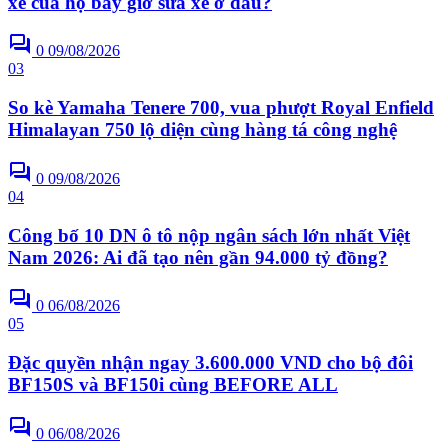
xe của họ bây giờ sửa xe ở đâu?
forum
0
09/08/2026
03
So kè Yamaha Tenere 700, vua phượt Royal Enfield
Himalayan 750 lộ diện cùng hàng tá công nghệ
forum
0
09/08/2026
04
Công bố 10 DN ô tô nộp ngân sách lớn nhất Việt
Nam 2026: Ai đã tạo nên gần 94.000 tỷ đồng?
forum
0
06/08/2026
05
Đặc quyền nhận ngay 3.600.000 VND cho bộ đôi
BF150S và BF150i cùng BEFORE ALL
forum
0
06/08/2026