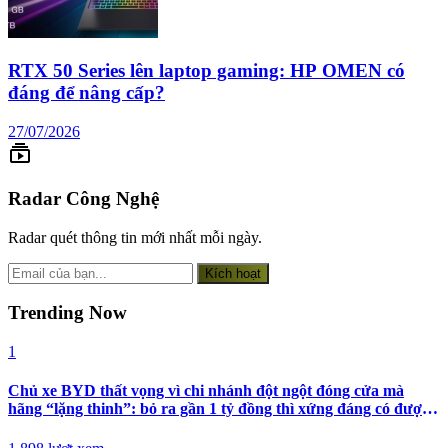
RTX 50 Series lên laptop gaming: HP OMEN có
đáng để nâng cấp?
27/07/2026
subscriptions
Radar Công Nghệ
Radar quét thông tin mới nhất mỗi ngày.
Kích hoạt
Trending Now
1
Chủ xe BYD thất vọng vì chi nhánh đột ngột đóng cửa mà
hãng “lặng thinh”: bỏ ra gần 1 tỷ đồng thì xứng đáng có được
nhiều hơn sự im lặng