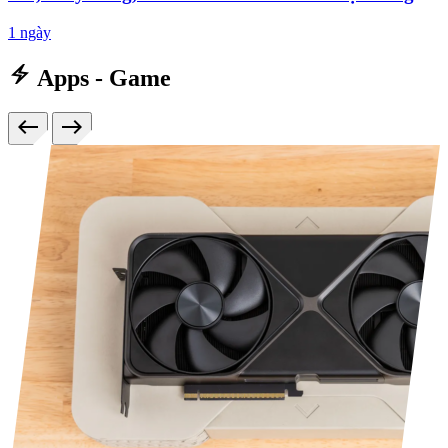
1 ngày
electric_bolt
Apps - Game
west
east