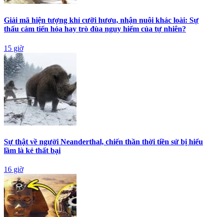
Giải mã hiện tượng khỉ cưỡi hươu, nhận nuôi khác loài: Sự
thấu cảm tiến hóa hay trò đùa nguy hiểm của tự nhiên?
15 giờ
Sự thật về người Neanderthal, chiến thần thời tiền sử bị hiểu
lầm là kẻ thất bại
16 giờ