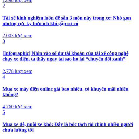
1,898 lượt xem
2
Tài xế kinh nghiệm luôn để sẵn 3 món này trong xe: Nhỏ gọn
nhưng cực kỳ hữu ích khi gặp sự cố
2,003 lượt xem
3
[Infographic] Nhìn vào số dư tài khoản của tài xế công nghệ
chạy xe điện, ta thấy ngay tại sao họ lại “chuyển đổi xanh”
2,778 lượt xem
4
Mua xe máy điện online giá bao nhiêu, có khuyến mãi nhiều
không?
4,760 lượt xem
5
Mua xe dễ, nuôi xe khó: Đây là bóc tách tài chính nhiều người
chưa lường tới