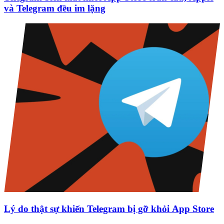
và Telegram đều im lặng
Lý do thật sự khiến Telegram bị gỡ khỏi App Store