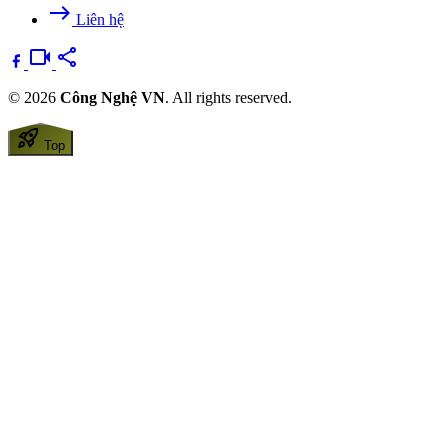
east
Liên hệ
videocam
share
© 2026
Công Nghệ VN
. All rights reserved.
rocket_launch
Top