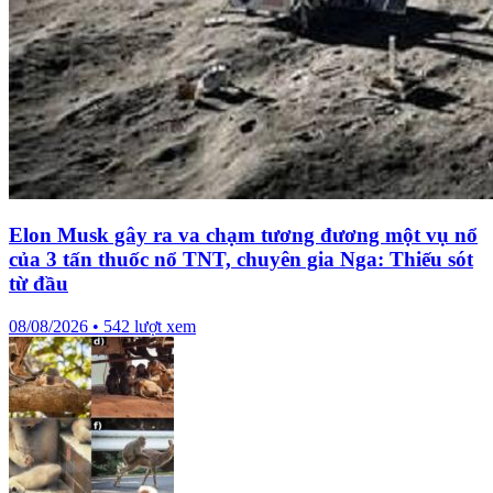
Elon Musk gây ra va chạm tương đương một vụ nổ
của 3 tấn thuốc nổ TNT, chuyên gia Nga: Thiếu sót
từ đầu
08/08/2026
•
542 lượt xem