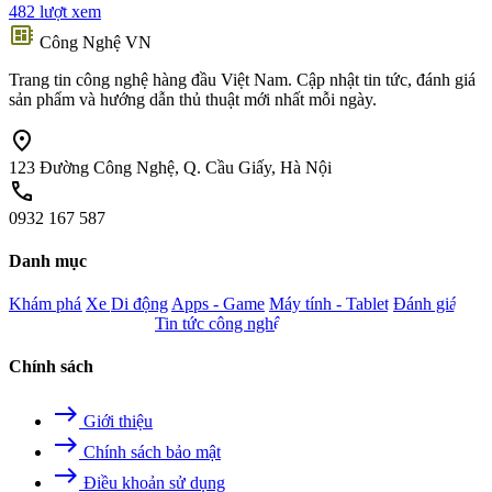
482 lượt xem
developer_board
Công Nghệ VN
Trang tin công nghệ hàng đầu Việt Nam. Cập nhật tin tức, đánh giá
sản phẩm và hướng dẫn thủ thuật mới nhất mỗi ngày.
location_on
123 Đường Công Nghệ, Q. Cầu Giấy, Hà Nội
call
0932 167 587
Danh mục
Khám phá
Xe
Di động
Apps - Game
Máy tính - Tablet
Đánh giá
Camera - Nghe nhìn
Tin tức công nghệ
Chính sách
east
Giới thiệu
east
Chính sách bảo mật
east
Điều khoản sử dụng