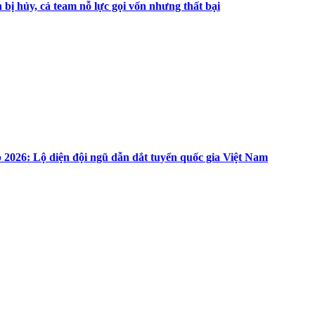
 bị hủy, cả team nỗ lực gọi vốn nhưng thất bại
p 2026: Lộ diện đội ngũ dẫn dắt tuyển quốc gia Việt Nam