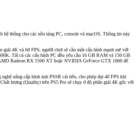
ình hệ thống cho các nền tảng PC, console và macOS. Thông tin này
ân giải 4K và 60 FPS, người chơi sẽ cần một cấu hình mạnh mẽ với
00K. Tất cả các cấu hình PC đều yêu cầu 16 GB RAM và 150 GB
đồ họa AMD Radeon RX 5500 XT hoặc NVIDIA GeForce GTX 1060 để
ng nghệ nâng cấp hình ảnh PSSR cải tiến, cho phép đạt 40 FPS khi
hất lượng (Quality) trên PS5 Pro sẽ chạy ở độ phân giải 4K gốc với