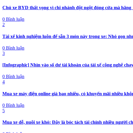
Chủ xe BYD thất vọng vì chi nhánh đột ngột đóng cửa mà hãng "
0 Bình luận
2
Tài xế kinh nghiệm luôn để sẵn 3 món này trong xe: Nhỏ gọn nh
0 Bình luận
3
[Infographic] Nhìn vào số dư tài khoản của tài xế công nghệ chạy
0 Bình luận
4
Mua xe máy điện online giá bao nhiêu, có khuyến mãi nhiều khô
0 Bình luận
5
Mua xe dễ, nuôi xe khó: Đây là bóc tách tài chính nhiều người c