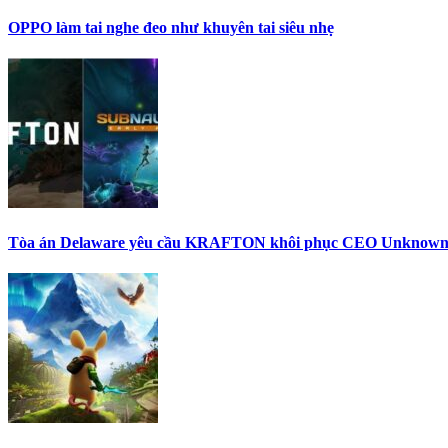
OPPO làm tai nghe đeo như khuyên tai siêu nhẹ
Tòa án Delaware yêu cầu KRAFTON khôi phục CEO Unknown W