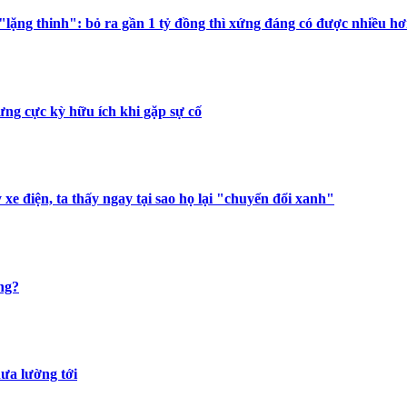
lặng thinh": bỏ ra gần 1 tỷ đồng thì xứng đáng có được nhiều hơ
ưng cực kỳ hữu ích khi gặp sự cố
 xe điện, ta thấy ngay tại sao họ lại "chuyển đổi xanh"
ng?
hưa lường tới