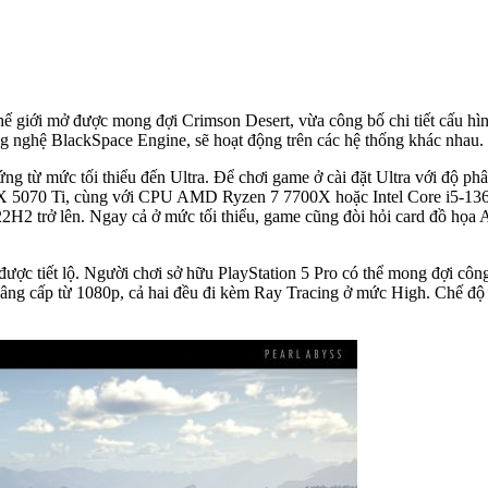
thế giới mở được mong đợi Crimson Desert, vừa công bố chi tiết cấu h
ông nghệ BlackSpace Engine, sẽ hoạt động trên các hệ thống khác nhau.
ng từ mức tối thiểu đến Ultra. Để chơi game ở cài đặt Ultra với độ ph
070 Ti, cùng với CPU AMD Ryzen 7 7700X hoặc Intel Core i5-136
it 22H2 trở lên. Ngay cả ở mức tối thiểu, game cũng đòi hỏi card 
 được tiết lộ. Người chơi sở hữu PlayStation 5 Pro có thể mong đợi cô
ng cấp từ 1080p, cả hai đều đi kèm Ray Tracing ở mức High. Chế độ C