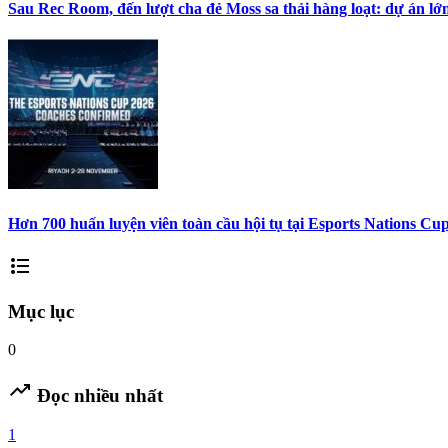
Sau Rec Room, đến lượt cha đẻ Moss sa thải hàng loạt: dự án lớn
Hơn 700 huấn luyện viên toàn cầu hội tụ tại Esports Nations Cu
format_list_bulleted
Mục lục
0
trending_up
Đọc nhiều nhất
1