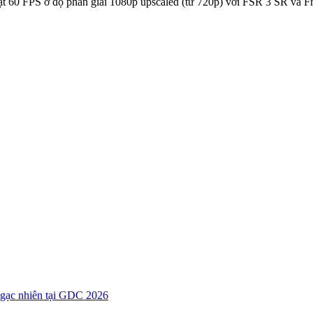
t 60 FPS ở độ phân giải 1080p upscaled (từ 720p) với FSR 3 SR và F
 ngạc nhiên tại GDC 2026