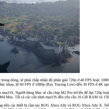
t trong dòng, sẽ phải chấp nhận độ phân giải 720p ở 40 FPS hoặc 1080
 khác nhau, từ 60 FPS ở 1080p (Ray Tracing Low) đến 30 FPS ở 4K ups
rên macOS. Người dùng Mac sẽ cần chip M2 Pro trở lên để đạt 720p h
c M4 Max. Tất cả các cấu hình macOS đều yêu cầu 16 GB RAM và 150
động trên các thiết bị cầm tay ROG Xbox Ally và ROG Xbox Ally X. 