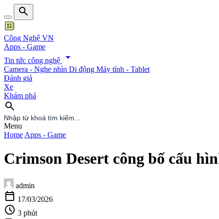
search
developer_board
Công Nghệ VN
Apps - Game
arrow_drop_down
Tin tức công nghệ
Camera - Nghe nhìn
Di động
Máy tính - Tablet
Đánh giá
Xe
Khám phá
search
search
Menu
Home
Apps - Game
Crimson Desert công bố cấu hì
admin
calendar_today
17/03/2026
schedule
3 phút