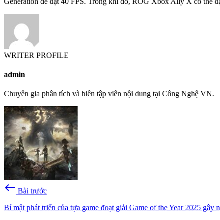
Generation để đạt 40 FPS. Trong khi đó, ROG Xbox Ally X có thể đạ
WRITER PROFILE
admin
Chuyên gia phân tích và biên tập viên nội dung tại Công Nghệ VN.
west
Bài trước
Bí mật phát triển của tựa game đoạt giải Game of the Year 2025 gây