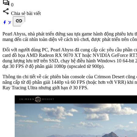
forum
0
share
Chia sẻ bài viết
link
Pearl Abyss, nhà phát triển đứng sau tựa game hành động phiêu lưu 
mang đến cái nhìn toàn diện về cách trò chơi, được phát triển trên c
Đối với người dùng PC, Pearl Abyss đã cung cấp các yêu cầu phần cứ
card đồ họa AMD Radeon RX 9070 XT hoặc NVIDIA GeForce RTX 5
dung lượng lưu trữ trên SSD, chạy hệ điều hành Windows 10 64-b
đạt 30 FPS ở độ phân giải 1080p (upscaled từ 900p).
Thông tin chi tiết về các phiên bản console của Crimson Desert cũng
nâng cấp từ độ phân giải 1440p và 60 FPS (hoặc hơn với VRR) khi nâ
Ray Tracing Ultra nhưng giới hạn ở 30 FPS.