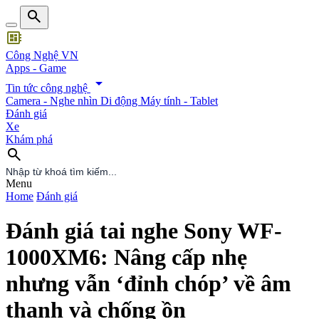
search
developer_board
Công Nghệ VN
Apps - Game
arrow_drop_down
Tin tức công nghệ
Camera - Nghe nhìn
Di động
Máy tính - Tablet
Đánh giá
Xe
Khám phá
search
search
Menu
Home
Đánh giá
Đánh giá tai nghe Sony WF-
1000XM6: Nâng cấp nhẹ
nhưng vẫn ‘đỉnh chóp’ về âm
thanh và chống ồn