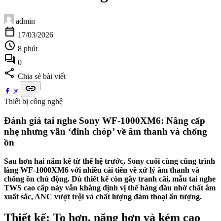
admin
calendar_today
17/03/2026
schedule
8 phút
forum
0
share
Chia sẻ bài viết
link
Thiết bị công nghệ
Đánh giá tai nghe Sony WF-1000XM6: Nâng cấp
nhẹ nhưng vẫn ‘đỉnh chóp’ về âm thanh và chống
ồn
Sau hơn hai năm kể từ thế hệ trước, Sony cuối cùng cũng trình
làng WF-1000XM6 với nhiều cải tiến về xử lý âm thanh và
chống ồn chủ động. Dù thiết kế còn gây tranh cãi, mẫu tai nghe
TWS cao cấp này vẫn khẳng định vị thế hàng đầu nhờ chất âm
xuất sắc, ANC vượt trội và chất lượng đàm thoại ấn tượng.
Thiết kế: To hơn, nặng hơn và kém cao