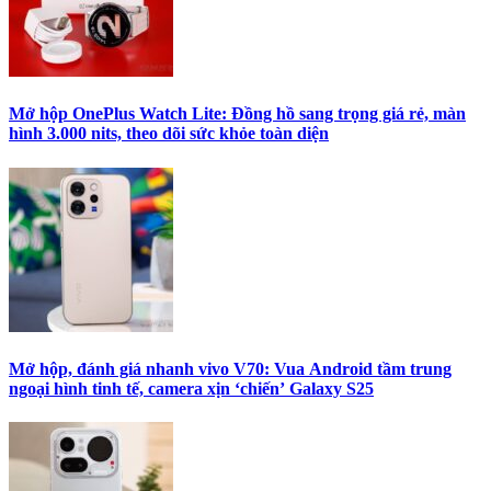
Mở hộp OnePlus Watch Lite: Đồng hồ sang trọng giá rẻ, màn
hình 3.000 nits, theo dõi sức khỏe toàn diện
Mở hộp, đánh giá nhanh vivo V70: Vua Android tầm trung
ngoại hình tinh tế, camera xịn ‘chiến’ Galaxy S25