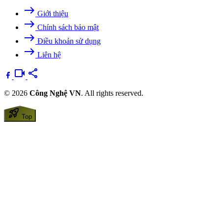
east
Giới thiệu
east
Chính sách bảo mật
east
Điều khoản sử dụng
east
Liên hệ
videocam
share
© 2026
Công Nghệ VN
. All rights reserved.
rocket_launch
Top