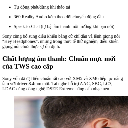
Tự động phát/dừng khi tháo tai
360 Reality Audio kèm theo dõi chuyển động đầu
Speak-to-Chat (tự bật âm thanh môi trường khi bạn nói)
Sony cũng bổ sung điều khiển bằng cử chỉ đầu và lệnh giọng nói
“Hey Headphones”, nhưng trong thực tế thử nghiệm, điều khiển
giọng nói chưa thực sự ổn định.
Chất lượng âm thanh: Chuẩn mực mới
của TWS cao cấp
Sony vốn đã đặt tiêu chuẩn rất cao với XM5 và XM6 tiếp tục nâng
tầm với driver 8.4mm mới. Tai nghe hỗ trợ AAC, SBC, LC3,
LDAC cùng công nghệ DSEE Extreme nâng cấp nhạc nén.