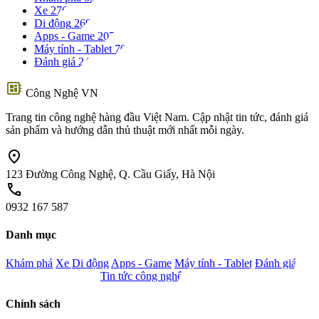
Xe
276
Di động
269
Apps - Game
207
Máy tính - Tablet
70
Đánh giá
24
developer_board
Công Nghệ VN
Trang tin công nghệ hàng đầu Việt Nam. Cập nhật tin tức, đánh giá
sản phẩm và hướng dẫn thủ thuật mới nhất mỗi ngày.
location_on
123 Đường Công Nghệ, Q. Cầu Giấy, Hà Nội
call
0932 167 587
Danh mục
Khám phá
Xe
Di động
Apps - Game
Máy tính - Tablet
Đánh giá
Camera - Nghe nhìn
Tin tức công nghệ
Chính sách