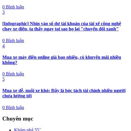
0 Bình luận
3
[Infographic] Nhìn vào số dư tài khoản của tài xế công nghệ
chạy xe điện, ta thấy ngay tại sao họ lại "chuyển đổi xanh"
0 Bình luận
4
Mua xe máy điện online giá bao nhiêu, có khuyến mãi nhiều
không?
0 Bình luận
5
Mua xe dễ, nuôi xe khó: Đây là bóc tách tài chính nhiều người
chưa lường tới
0 Bình luận
Chuyên mục
Khám phá
552