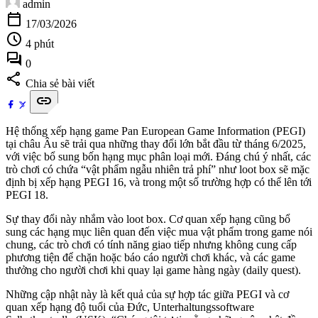
admin
calendar_today
17/03/2026
schedule
4 phút
forum
0
share
Chia sẻ bài viết
link
Hệ thống xếp hạng game Pan European Game Information (PEGI)
tại châu Âu sẽ trải qua những thay đổi lớn bắt đầu từ tháng 6/2025,
với việc bổ sung bốn hạng mục phân loại mới. Đáng chú ý nhất, các
trò chơi có chứa “vật phẩm ngẫu nhiên trả phí” như loot box sẽ mặc
định bị xếp hạng PEGI 16, và trong một số trường hợp có thể lên tới
PEGI 18.
Sự thay đổi này nhắm vào loot box. Cơ quan xếp hạng cũng bổ
sung các hạng mục liên quan đến việc mua vật phẩm trong game nói
chung, các trò chơi có tính năng giao tiếp nhưng không cung cấp
phương tiện để chặn hoặc báo cáo người chơi khác, và các game
thưởng cho người chơi khi quay lại game hàng ngày (daily quest).
Những cập nhật này là kết quả của sự hợp tác giữa PEGI và cơ
quan xếp hạng độ tuổi của Đức, Unterhaltungssoftware