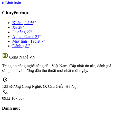
0 Bình luận
Chuyên mục
Khám phá
562
Xe
281
Di động
278
Apps - Game
212
Máy tính - Tablet
71
Đánh giá
24
developer_board
Công Nghệ VN
Trang tin công nghệ hàng đầu Việt Nam. Cập nhật tin tức, đánh giá
sản phẩm và hướng dẫn thủ thuật mới nhất mỗi ngày.
location_on
123 Đường Công Nghệ, Q. Cầu Giấy, Hà Nội
call
0932 167 587
Danh mục