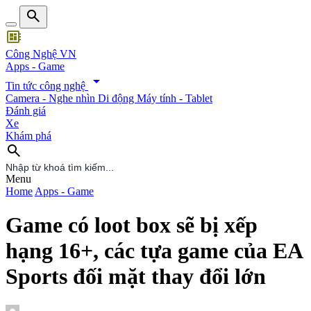
search
developer_board
Công Nghệ VN
Apps - Game
arrow_drop_down
Tin tức công nghệ
Camera - Nghe nhìn
Di động
Máy tính - Tablet
Đánh giá
Xe
Khám phá
search
search
Menu
Home
Apps - Game
Game có loot box sẽ bị xếp
hạng 16+, các tựa game của EA
Sports đối mặt thay đổi lớn