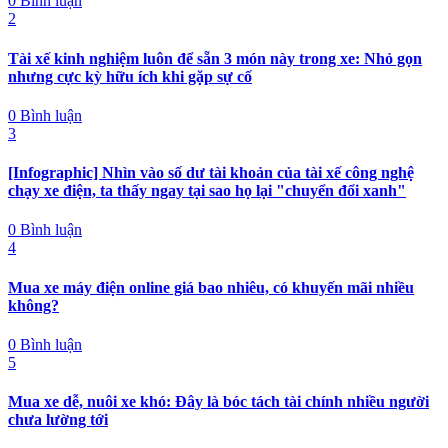
0 Bình luận
2
Tài xế kinh nghiệm luôn để sẵn 3 món này trong xe: Nhỏ gọn
nhưng cực kỳ hữu ích khi gặp sự cố
0 Bình luận
3
[Infographic] Nhìn vào số dư tài khoản của tài xế công nghệ
chạy xe điện, ta thấy ngay tại sao họ lại "chuyển đổi xanh"
0 Bình luận
4
Mua xe máy điện online giá bao nhiêu, có khuyến mãi nhiều
không?
0 Bình luận
5
Mua xe dễ, nuôi xe khó: Đây là bóc tách tài chính nhiều người
chưa lường tới