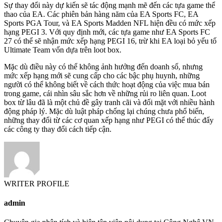
Sự thay đổi này dự kiến sẽ tác động mạnh mẽ đến các tựa game thể
thao của EA. Các phiên bản hàng năm của EA Sports FC, EA
Sports PGA Tour, và EA Sports Madden NFL hiện đều có mức xếp
hạng PEGI 3. Với quy định mới, các tựa game như EA Sports FC
27 có thể sẽ nhận mức xếp hạng PEGI 16, trừ khi EA loại bỏ yếu tố
Ultimate Team vốn dựa trên loot box.
Mặc dù điều này có thể không ảnh hưởng đến doanh số, nhưng
mức xếp hạng mới sẽ cung cấp cho các bậc phụ huynh, những
người có thể không biết về cách thức hoạt động của việc mua bán
trong game, cái nhìn sâu sắc hơn về những rủi ro liên quan. Loot
box từ lâu đã là một chủ đề gây tranh cãi và đối mặt với nhiều hành
động pháp lý. Mặc dù luật pháp chống lại chúng chưa phổ biến,
những thay đổi từ các cơ quan xếp hạng như PEGI có thể thúc đẩy
các công ty thay đổi cách tiếp cận.
WRITER PROFILE
admin