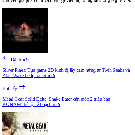
Chuyên gia phân tích và biên tập viên nội dung tại Công Nghệ VN.
west
Bài trước
Silver Pines: Tựa game 2D kinh dị lấy cảm hứng từ Twin Peaks và
Alan Wake hé lộ trailer mới
east
Bài tiếp
Metal Gear Solid Delta: Snake Eater cán mốc 2 triệu bản,
KONAMI hé lộ kế hoạch mới