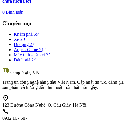
chưa lường tới
0 Bình luận
Chuyên mục
Khám phá
559
Xe
281
Di động
278
Apps - Game
212
Máy tính - Tablet
71
Đánh giá
24
developer_board
Công Nghệ VN
Trang tin công nghệ hàng đầu Việt Nam. Cập nhật tin tức, đánh giá
sản phẩm và hướng dẫn thủ thuật mới nhất mỗi ngày.
location_on
123 Đường Công Nghệ, Q. Cầu Giấy, Hà Nội
call
0932 167 587