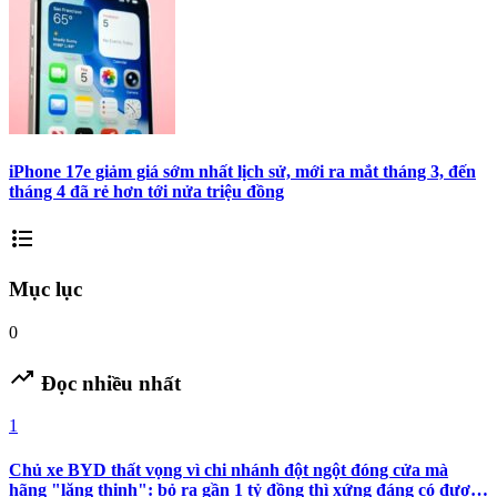
iPhone 17e giảm giá sớm nhất lịch sử, mới ra mắt tháng 3, đến
tháng 4 đã rẻ hơn tới nửa triệu đồng
format_list_bulleted
Mục lục
0
trending_up
Đọc nhiều nhất
1
Chủ xe BYD thất vọng vì chi nhánh đột ngột đóng cửa mà
hãng "lặng thinh": bỏ ra gần 1 tỷ đồng thì xứng đáng có được