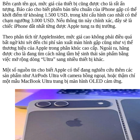
Bên cạnh tên gọi, mức giá của thiết bị cũng được cho là rất ấn
tượng. Báo cáo cho biết phiên bản tiêu chuẩn của iPhone gập có thể
khởi điểm từ khoảng 1.500 USD, trong khi cấu hình cao nhất có thể
chạm ngưỡng 3.000 USD. Nếu thông tin này chính xác, đây sẽ là
chiếc iPhone đắt nhất từng được Apple tung ra thị trường.
Theo phân tích từ AppleInsider, mức giá cao không phải điều quá
bất ngờ khi xét đến chi phí sản xuất màn hình gập cũng như vị thế
thương hiệu của Apple trong phân khúc cao cấp. Ngoài ra, hãng
được cho là đang tìm cách nâng tầm hệ sinh thái sản phẩm bằng
việc mở rộng dòng “Ultra” sang nhiều thiết bị khác.
Một số nguồn tin cho biết Apple có thể đang nghiên cứu thêm các
sản phẩm như AirPods Ultra với camera hồng ngoại, hoặc thậm chí
một mẫu MacBook Ultra trang bị màn hình OLED cảm ứng.