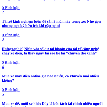
nhiều hơn sự im lặng
0 Bình luận
2
Tài xế kinh nghiệm luôn để sẵn 3 món này trong xe: Nhỏ gọn
nhưng cực kỳ hữu ích khi gặp sự cố
0 Bình luận
3
[Infographic] Nhìn vào số dư tài khoản của tài xế công nghệ
chạy xe điện, ta thấy ngay tại sao họ lại "chuyển đổi xanh"
0 Bình luận
4
Mua xe máy điện online giá bao nhiêu, có khuyến mãi nhiều
không?
0 Bình luận
5
Mua xe dễ, nuôi xe khó: Đây là bóc tách tài chính nhiều người