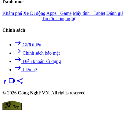
Danh mục
Khám phá
Xe
Di động
Apps - Game
Máy tính - Tablet
Đánh giá
Camera - Nghe nhìn
Tin tức công nghệ
Chính sách
east
Giới thiệu
east
Chính sách bảo mật
east
Điều khoản sử dụng
east
Liên hệ
videocam
share
© 2026
Công Nghệ VN
. All rights reserved.
rocket_launch
Top