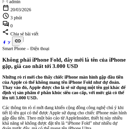
admin
calendar_today
20/03/2026
schedule
3 phút
forum
0
share
Chia sẻ bài viết
link
Smart Phone – Điện thoại
Không phải iPhone Fold, đây mới là tên của iPhone
gập, giá cao nhất tới 3.000 USD
Những rò rỉ mới cho thấy chiếc iPhone màn hình gập đầu tiên
của Apple có thể không mang tên iPhone Fold như dự đoán.
Thay vào đó, Apple được cho là sẽ sử dụng một tên gọi khác để
định vị sản phẩm ở phân khúc siêu cao cấp, với mức giá có thể
lên tới 3.000 USD.
Các thông tin rò rỉ mới đang khiến cộng đồng công nghệ chú ý khi
tiết lộ tên gọi có thể được Apple sử dụng cho chiếc iPhone màn hình
gập đầu tiên. Theo một báo cáo từ AppleInsider, thiết bị này nhiều
khả năng sẽ không được đặt tên là “iPhone Fold” như nhiều dự
đoán trước đây, mà có thể mang tên iPhone Ultra.