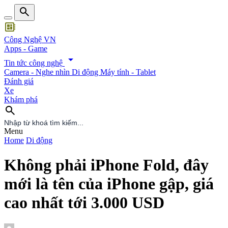
search
developer_board
Công Nghệ VN
Apps - Game
arrow_drop_down
Tin tức công nghệ
Camera - Nghe nhìn
Di động
Máy tính - Tablet
Đánh giá
Xe
Khám phá
search
search
Menu
Home
Di động
Không phải iPhone Fold, đây
mới là tên của iPhone gập, giá
cao nhất tới 3.000 USD