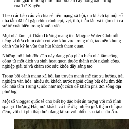
cảm giác thưởng thức một bữa ăn cay nồng đặc trưng
của Tứ Xuyên.
Theo các báo cáo và chia sẻ trên mạng xã hội, du khách tại một số
nhà tắm đã bắt gặp chim cánh cụt, vẹt, thỏ, thằn lằn và thậm chí cả
sư tử xuất hiện trong khuôn viên.
Một nhà tắm tại Thẩm Dương mang tên Magpie Water Club nổi
tiếng vì đưa chim cánh cụt vào khu vực trong nhà, tạo nên khung
cảnh vừa kỳ lạ vừa thu hút khách tham quan.
Những mô hình độc đáo này đang góp phần biến nhà tắm công
cộng từ một dịch vụ sinh hoạt quen thuộc thành một ngành công
nghiệp giải trí và chăm sóc sức khỏe đầy sáng tạo.
Trong bối cảnh mạng xã hội lan truyền mạnh mẽ các xu hướng trải
nghiệm văn hóa, nhiều du khách nước ngoài cũng bắt đầu tìm đến
các nhà tắm Trung Quốc như một cách để khám phá đời sống địa
phương.
Một số vlogger quốc tế cho biết họ đặc biệt ấn tượng với mô hình
spa tại Thượng Hải, nơi khách có thể ở lại nhiều giờ, thậm chí qua
đêm, với chi phí thấp hơn đáng kể so với nhiều spa tại châu Âu.