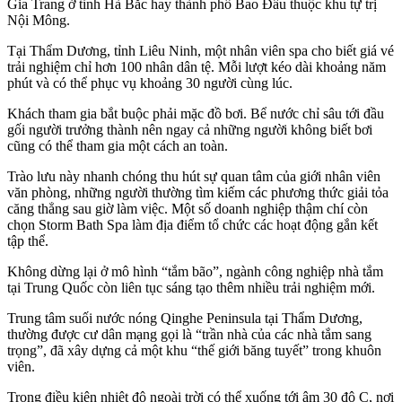
Gia Trang ở tỉnh Hà Bắc hay thành phố Bao Đầu thuộc khu tự trị
Nội Mông.
Tại Thẩm Dương, tỉnh Liêu Ninh, một nhân viên spa cho biết giá vé
trải nghiệm chỉ hơn 100 nhân dân tệ. Mỗi lượt kéo dài khoảng năm
phút và có thể phục vụ khoảng 30 người cùng lúc.
Khách tham gia bắt buộc phải mặc đồ bơi. Bể nước chỉ sâu tới đầu
gối người trưởng thành nên ngay cả những người không biết bơi
cũng có thể tham gia một cách an toàn.
Trào lưu này nhanh chóng thu hút sự quan tâm của giới nhân viên
văn phòng, những người thường tìm kiếm các phương thức giải tỏa
căng thẳng sau giờ làm việc. Một số doanh nghiệp thậm chí còn
chọn Storm Bath Spa làm địa điểm tổ chức các hoạt động gắn kết
tập thể.
Không dừng lại ở mô hình “tắm bão”, ngành công nghiệp nhà tắm
tại Trung Quốc còn liên tục sáng tạo thêm nhiều trải nghiệm mới.
Trung tâm suối nước nóng Qinghe Peninsula tại Thẩm Dương,
thường được cư dân mạng gọi là “trần nhà của các nhà tắm sang
trọng”, đã xây dựng cả một khu “thế giới băng tuyết” trong khuôn
viên.
Trong điều kiện nhiệt độ ngoài trời có thể xuống tới âm 30 độ C, nơi