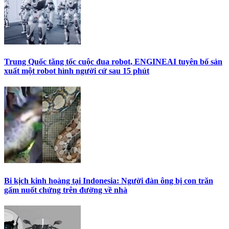
Trung Quốc tăng tốc cuộc đua robot, ENGINEAI tuyên bố sản
xuất một robot hình người cứ sau 15 phút
Bi kịch kinh hoàng tại Indonesia: Người đàn ông bị con trăn
gấm nuốt chửng trên đường về nhà