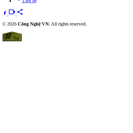
Liên hệ
videocam
share
© 2026
Công Nghệ VN
. All rights reserved.
rocket_launch
Top