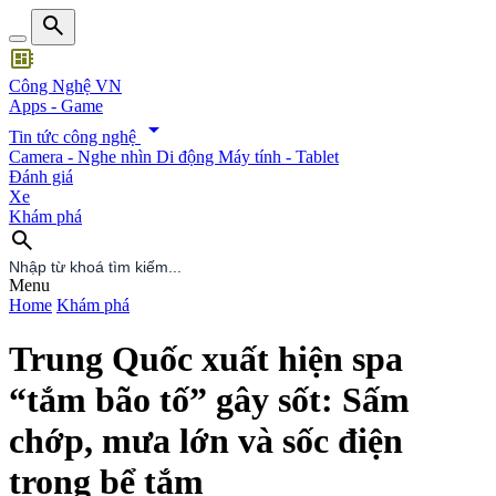
search
developer_board
Công Nghệ VN
Apps - Game
arrow_drop_down
Tin tức công nghệ
Camera - Nghe nhìn
Di động
Máy tính - Tablet
Đánh giá
Xe
Khám phá
search
search
Menu
Home
Khám phá
Trung Quốc xuất hiện spa
“tắm bão tố” gây sốt: Sấm
chớp, mưa lớn và sốc điện
trong bể tắm