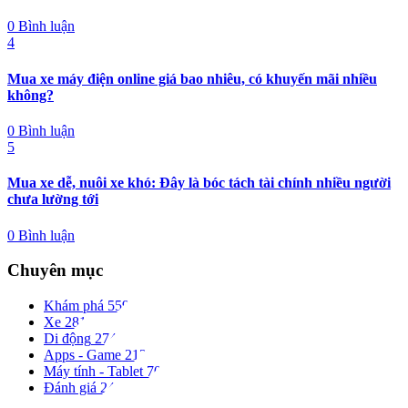
0 Bình luận
4
Mua xe máy điện online giá bao nhiêu, có khuyến mãi nhiều
không?
0 Bình luận
5
Mua xe dễ, nuôi xe khó: Đây là bóc tách tài chính nhiều người
chưa lường tới
0 Bình luận
Chuyên mục
Khám phá
559
Xe
281
Di động
274
Apps - Game
212
Máy tính - Tablet
70
Đánh giá
24