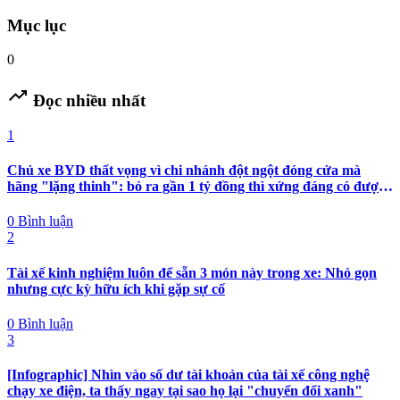
Mục lục
0
trending_up
Đọc nhiều nhất
1
Chủ xe BYD thất vọng vì chi nhánh đột ngột đóng cửa mà
hãng "lặng thinh": bỏ ra gần 1 tỷ đồng thì xứng đáng có được
nhiều hơn sự im lặng
0 Bình luận
2
Tài xế kinh nghiệm luôn để sẵn 3 món này trong xe: Nhỏ gọn
nhưng cực kỳ hữu ích khi gặp sự cố
0 Bình luận
3
[Infographic] Nhìn vào số dư tài khoản của tài xế công nghệ
chạy xe điện, ta thấy ngay tại sao họ lại "chuyển đổi xanh"