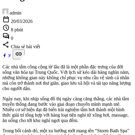
admin
calendar_today
20/03/2026
schedule
8 phút
forum
0
share
Chia sẻ bài viết
link
Các nhà tắm công cộng từ lâu đã là một phần đặc trưng của đời
sống văn hóa tại Trung Quốc. Với lịch sử kéo dài hàng nghìn năm,
những không gian này không chỉ phục vụ nhu cầu vệ sinh cá nhân
mà còn trở thành nơi thư giãn, giao lưu xã hội và tái tạo năng lượng
cho người dân.
Ngày nay, khi nhịp sống đô thị ngày càng căng thẳng, các nhà tắm
truyền thống đang bước vào giai đoạn chuyển mình mạnh mẽ.
Nhiều cơ sở hiện đại đã biến trải nghiệm tắm hơi thành một hình
thức giải trí tổng hợp với hàng loạt tiện nghi từ xông hơi, massage,
ăn uống cho tới khu nghỉ ngơi qua đêm.
Trong bối cảnh đó, một xu hướng mới mang tên “Storm Bath Spa”