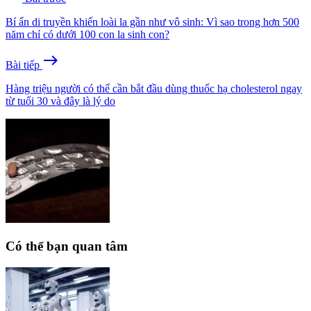
Bí ẩn di truyền khiến loài la gần như vô sinh: Vì sao trong hơn 500
năm chỉ có dưới 100 con la sinh con?
east
Bài tiếp
Hàng triệu người có thể cần bắt đầu dùng thuốc hạ cholesterol ngay
từ tuổi 30 và đây là lý do
Có thể bạn quan tâm