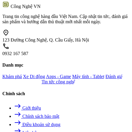
developer_board
Công Nghệ VN
Trang tin công nghệ hàng đầu Việt Nam. Cập nhật tin tức, đánh giá
sản phẩm và hướng dẫn thủ thuật mới nhất mỗi ngày.
location_on
123 Đường Công Nghệ, Q. Cầu Giấy, Hà Nội
call
0932 167 587
Danh mục
Khám phá
Xe
Di động
Apps - Game
Máy tính - Tablet
Đánh giá
Camera - Nghe nhìn
Tin tức công nghệ
Chính sách
east
Giới thiệu
east
Chính sách bảo mật
east
Điều khoản sử dụng
east