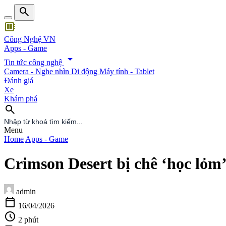
search
developer_board
Công Nghệ VN
Apps - Game
arrow_drop_down
Tin tức công nghệ
Camera - Nghe nhìn
Di động
Máy tính - Tablet
Đánh giá
Xe
Khám phá
search
search
Menu
Home
Apps - Game
Crimson Desert bị chê ‘học lỏm’
admin
calendar_today
16/04/2026
schedule
2 phút