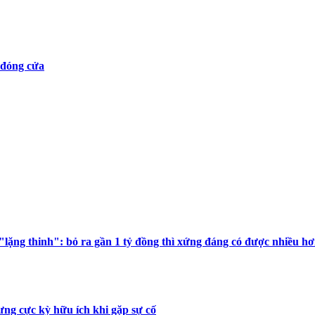
 đóng cửa
lặng thinh": bỏ ra gần 1 tỷ đồng thì xứng đáng có được nhiều hơ
ưng cực kỳ hữu ích khi gặp sự cố