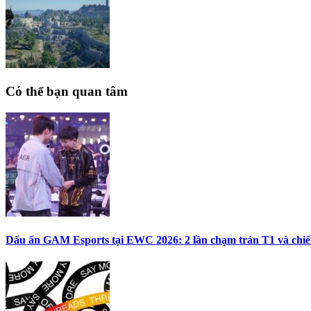
Có thể bạn quan tâm
Dấu ấn GAM Esports tại EWC 2026: 2 lần chạm trán T1 và ch