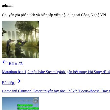
admin
Chuyên gia phân tích và biên tập viên nội dung tại Công Nghệ VN.
west
Bài trước
Marathon bán 1,2 triệu bản: Steam 'gánh' gần hết trong khi Sony đã sẵ
east
Bài tiếp
Game thủ Crimson Desert truyền tay nhau bí kíp 'Focus-Boost': Bay 