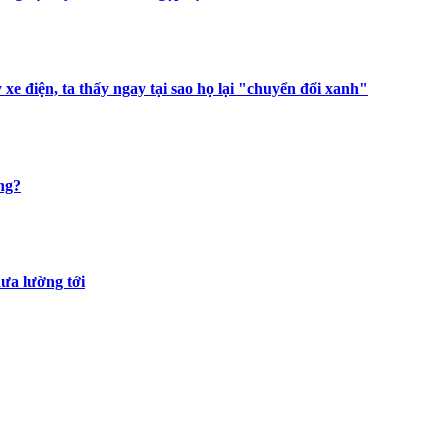
 xe điện, ta thấy ngay tại sao họ lại "chuyển đổi xanh"
ng?
hưa lường tới