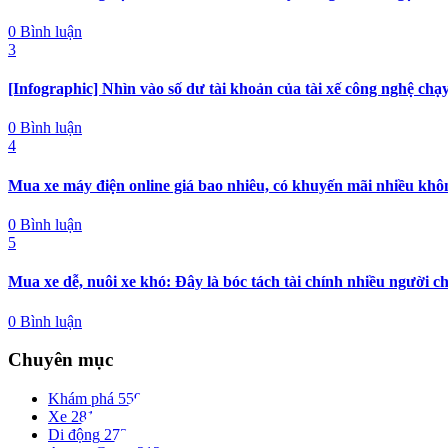
0 Bình luận
3
[Infographic] Nhìn vào số dư tài khoản của tài xế công nghệ chạy
0 Bình luận
4
Mua xe máy điện online giá bao nhiêu, có khuyến mãi nhiều khô
0 Bình luận
5
Mua xe dễ, nuôi xe khó: Đây là bóc tách tài chính nhiều người c
0 Bình luận
Chuyên mục
Khám phá
559
Xe
281
Di động
273