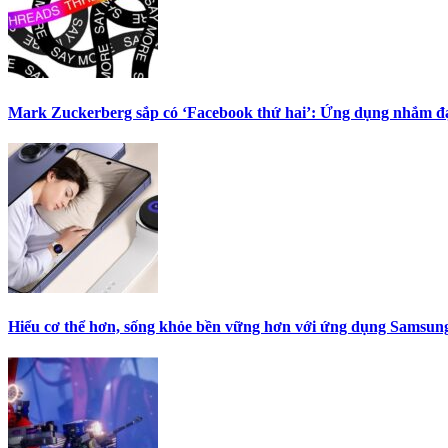
Mark Zuckerberg sắp có ‘Facebook thứ hai’: Ứng dụng nhắm đạ
Hiểu cơ thể hơn, sống khỏe bền vững hơn với ứng dụng Samsung