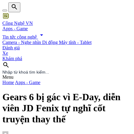
search
developer_board
Công Nghệ VN
Apps - Game
arrow_drop_down
Tin tức công nghệ
Camera - Nghe nhìn
Di động
Máy tính - Tablet
Đánh giá
Xe
Khám phá
search
search
Menu
Home
Apps - Game
Gears 6 bị gác vì E-Day, diễn
viên JD Fenix tự nghĩ cốt
truyện thay thế