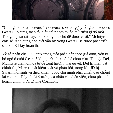
“Chúng tôi đã làm Gears 4 và Gears 5, và có gợi ý rằng có thể sẽ có
Gears 6. Nhưng theo tôi hiểu thì nhóm muốn thử điều gì đó mới.
Trông thật sự rất hay. Tôi không thể chờ để được chơi,” McIntyre
chia sẻ. Anh cũng cho biết vẫn hy vọng Gears 6 sẽ được phát triển
sau khi E-Day hoàn thành.
Về số phận của JD Fenix trong một phần tiếp theo giả định, vốn bị
bỏ ngỏ ở cuối Gears 5 khi người chơi có thể chọn cứu JD hoặc Del,
McIntyre thậm chí đã tự đề xuất hướng giải quyết: Del là nhân vật
chính tắc, Marcus mất kiểm soát và phản bội, trong khi JD bị
Swarm hồi sinh và điều khiển, buộc cha mình phải chiến đấu chống
lại con trai. Đây chỉ là ý tưởng cá nhân của diễn viên, chưa phải kế
hoạch chính thức từ The Coalition.