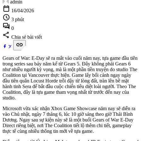
admin
calendar_today
16/04/2026
schedule
3 phút
forum
0
share
Chia sẻ bài viết
link
Gears of War: E-Day sẽ ra mắt vào cuối năm nay, tựa game đầu tiên
trong series sau bảy năm kể từ Gears 5. Đây không phải Gears 6
như nhiều người kỳ vọng, mà là một phần tiền truyện do studio The
Coalition tại Vancouver thực hiện. Game lấy bối cảnh ngay ngày
đầu tiên quân Locust Horde trỗi dậy từ lòng đất, tràn lên bề mặt
hành tinh Sera để bắt đầu cuộc chiến tiêu diệt loài người. Theo The
Coalition, đây là tựa game tham vọng nhất từ trước đến nay của
studio.
Microsoft vừa xác nhận Xbox Game Showcase năm nay sẽ diễn ra
vào Chủ nhật, ngày 7 tháng 6, lúc 10 giờ sáng theo giờ Thái Bình
Dương. Ngay sau sự kiện này sẽ là một buổi Gears of War E-Day
Direct riêng biệt, nơi The Coalition tiết lộ thêm chi tiết, gameplay
thực tế cùng nhiều thông tin mới về tựa game.