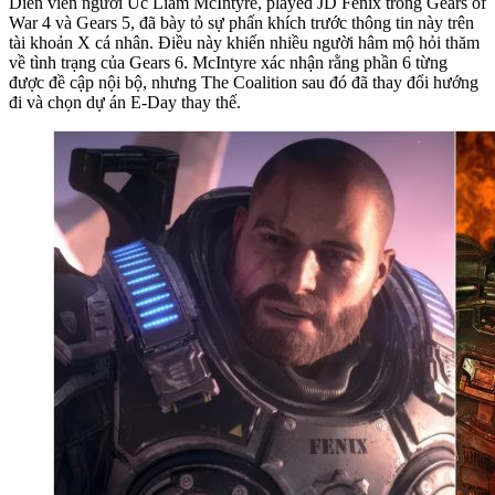
Diễn viên người Úc Liam McIntyre, played JD Fenix trong Gears of
War 4 và Gears 5, đã bày tỏ sự phấn khích trước thông tin này trên
tài khoản X cá nhân. Điều này khiến nhiều người hâm mộ hỏi thăm
về tình trạng của Gears 6. McIntyre xác nhận rằng phần 6 từng
được đề cập nội bộ, nhưng The Coalition sau đó đã thay đổi hướng
đi và chọn dự án E-Day thay thế.