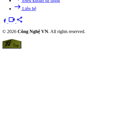
Điều khoản sử dụng
east
Liên hệ
videocam
share
© 2026
Công Nghệ VN
. All rights reserved.
rocket_launch
Top