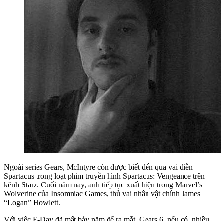
Ngoài series Gears, McIntyre còn được biết đến qua vai diễn
Spartacus trong loạt phim truyền hình Spartacus: Vengeance trên
kênh Starz. Cuối năm nay, anh tiếp tục xuất hiện trong Marvel’s
Wolverine của Insomniac Games, thủ vai nhân vật chính James
“Logan” Howlett.
Với việc E-Day đã mất bảy năm để ra mắt, Gears 6, nếu có, nhiều