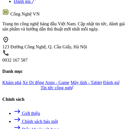
Đánh giá
24
developer_board
Công Nghệ VN
Trang tin công nghệ hàng đầu Việt Nam. Cập nhật tin tức, đánh giá
sản phẩm và hướng dẫn thủ thuật mới nhất mỗi ngày.
location_on
123 Đường Công Nghệ, Q. Cầu Giấy, Hà Nội
call
0932 167 587
Danh mục
Khám phá
Xe
Di động
Apps - Game
Máy tính - Tablet
Đánh giá
Camera - Nghe nhìn
Tin tức công nghệ
Chính sách
east
Giới thiệu
east
Chính sách bảo mật
east