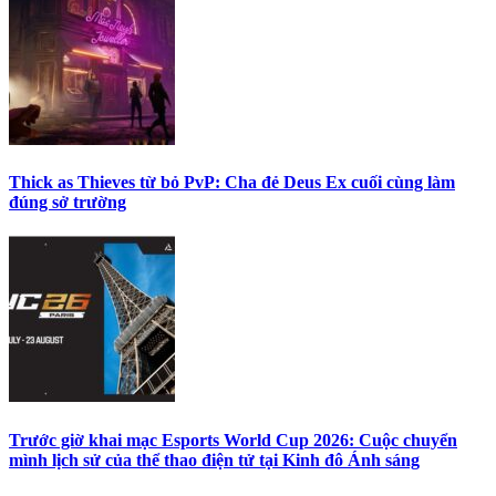
Thick as Thieves từ bỏ PvP: Cha đẻ Deus Ex cuối cùng làm
đúng sở trường
Trước giờ khai mạc Esports World Cup 2026: Cuộc chuyển
mình lịch sử của thể thao điện tử tại Kinh đô Ánh sáng