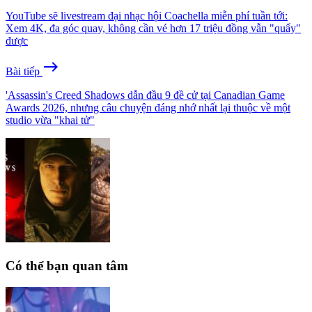
YouTube sẽ livestream đại nhạc hội Coachella miễn phí tuần tới:
Xem 4K, đa góc quay, không cần vé hơn 17 triệu đồng vẫn "quẩy"
được
east
Bài tiếp
'Assassin's Creed Shadows dẫn đầu 9 đề cử tại Canadian Game
Awards 2026, nhưng câu chuyện đáng nhớ nhất lại thuộc về một
studio vừa "khai tử"
Có thể bạn quan tâm