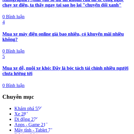
chạy xe điện, ta thấy ngay tại sao họ lại "chuyển đổi xanh"
0 Bình luận
4
Mua xe máy điện online giá bao nhiêu, có khuyến mãi nhiều
không?
0 Bình luận
5
Mua xe dễ, nuôi xe khó: Đây là bóc tách tài chính nhiều người
chưa lường tới
0 Bình luận
Chuyên mục
Khám phá
559
Xe
281
Di động
278
Apps - Game
212
Máy tính - Tablet
71