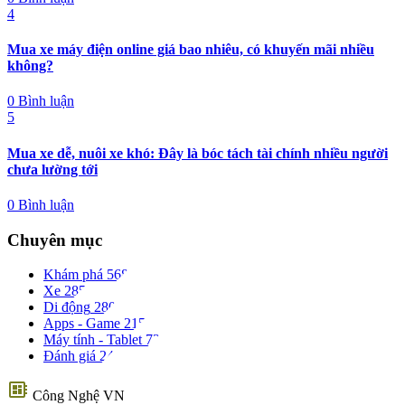
4
Mua xe máy điện online giá bao nhiêu, có khuyến mãi nhiều
không?
0 Bình luận
5
Mua xe dễ, nuôi xe khó: Đây là bóc tách tài chính nhiều người
chưa lường tới
0 Bình luận
Chuyên mục
Khám phá
568
Xe
285
Di động
280
Apps - Game
215
Máy tính - Tablet
72
Đánh giá
24
developer_board
Công Nghệ VN