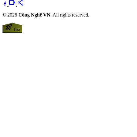
videocam
share
© 2026
Công Nghệ VN
. All rights reserved.
rocket_launch
Top