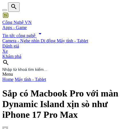
search
developer_board
Công Nghệ VN
Apps - Game
arrow_drop_down
Tin tức công nghệ
Camera - Nghe nhìn
Di động
Máy tính - Tablet
Đánh giá
Xe
Khám phá
search
search
Menu
Home
Máy tính - Tablet
Sắp có Macbook Pro với màn
Dynamic Island xịn sò như
iPhone 17 Pro Max