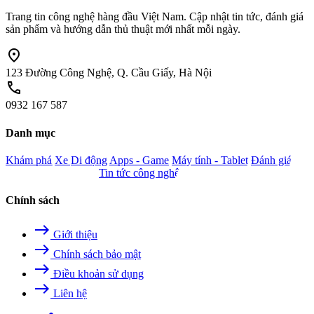
Trang tin công nghệ hàng đầu Việt Nam. Cập nhật tin tức, đánh giá
sản phẩm và hướng dẫn thủ thuật mới nhất mỗi ngày.
location_on
123 Đường Công Nghệ, Q. Cầu Giấy, Hà Nội
call
0932 167 587
Danh mục
Khám phá
Xe
Di động
Apps - Game
Máy tính - Tablet
Đánh giá
Camera - Nghe nhìn
Tin tức công nghệ
Chính sách
east
Giới thiệu
east
Chính sách bảo mật
east
Điều khoản sử dụng
east
Liên hệ