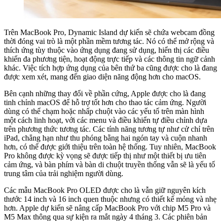
Trên MacBook Pro, Dynamic Island dự kiến ​​sẽ chứa webcam đồng
thời đóng vai trò là một phần mềm tương tác. Nó có thể mở rộng và
thích ứng tùy thuộc vào ứng dụng đang sử dụng, hiển thị các điều
khiển đa phương tiện, hoạt động trực tiếp và các thông tin ngữ cảnh
khác. Việc tích hợp ứng dụng của bên thứ ba cũng được cho là đang
được xem xét, mang đến giao diện năng động hơn cho macOS.
Bên cạnh những thay đổi về phần cứng, Apple được cho là đang
tinh chỉnh macOS để hỗ trợ tốt hơn cho thao tác cảm ứng. Người
dùng có thể chạm hoặc nhấp chuột vào các yếu tố trên màn hình
một cách linh hoạt, với các menu và điều khiển tự điều chỉnh dựa
trên phương thức tương tác. Các tính năng tương tự như cử chỉ trên
iPad, chẳng hạn như thu phóng bằng hai ngón tay và cuộn nhanh
hơn, có thể được giới thiệu trên toàn hệ thống. Tuy nhiên, MacBook
Pro không được kỳ vọng sẽ được tiếp thị như một thiết bị ưu tiên
cảm ứng, và bàn phím và bàn di chuột truyền thống vẫn sẽ là yếu tố
trung tâm của trải nghiệm người dùng.
Các mẫu MacBook Pro OLED được cho là vẫn giữ nguyên kích
thước 14 inch và 16 inch quen thuộc nhưng có thiết kế mỏng và nhẹ
hơn. Apple dự kiến ​​sẽ nâng cấp MacBook Pro với chip M5 Pro và
M5 Max thông qua sự kiện ra mắt ngày 4 tháng 3. Các phiên bản