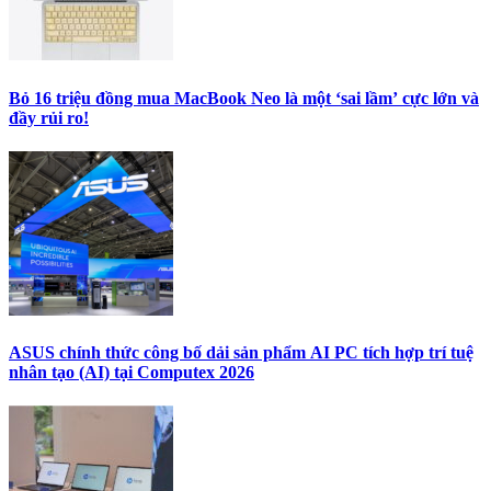
Bỏ 16 triệu đồng mua MacBook Neo là một ‘sai lầm’ cực lớn và
đầy rủi ro!
ASUS chính thức công bố dải sản phẩm AI PC tích hợp trí tuệ
nhân tạo (AI) tại Computex 2026