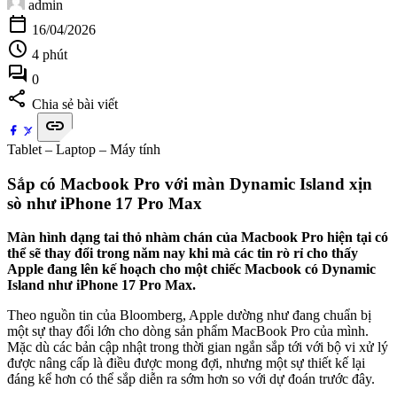
admin
calendar_today
16/04/2026
schedule
4 phút
forum
0
share
Chia sẻ bài viết
link
Tablet – Laptop – Máy tính
Sắp có Macbook Pro với màn Dynamic Island xịn
sò như iPhone 17 Pro Max
Màn hình dạng tai thỏ nhàm chán của Macbook Pro hiện tại có
thể sẽ thay đổi trong năm nay khi mà các tin rò rỉ cho thấy
Apple đang lên kế hoạch cho một chiếc Macbook có Dynamic
Island như iPhone 17 Pro Max.
Theo nguồn tin của Bloomberg, Apple dường như đang chuẩn bị
một sự thay đổi lớn cho dòng sản phẩm MacBook Pro của mình.
Mặc dù các bản cập nhật trong thời gian ngắn sắp tới với bộ vi xử lý
được nâng cấp là điều được mong đợi, nhưng một sự thiết kế lại
đáng kể hơn có thể sắp diễn ra sớm hơn so với dự đoán trước đây.