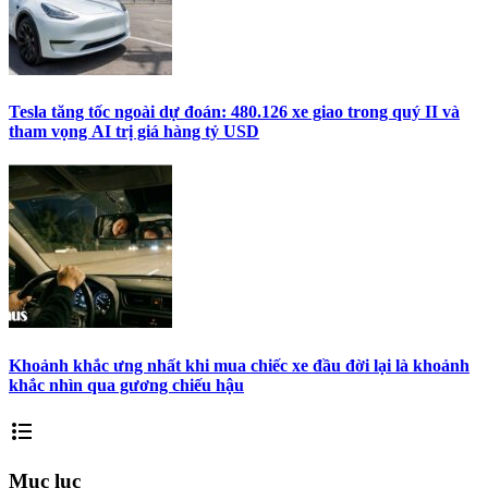
Tesla tăng tốc ngoài dự đoán: 480.126 xe giao trong quý II và
tham vọng AI trị giá hàng tỷ USD
Khoảnh khắc ưng nhất khi mua chiếc xe đầu đời lại là khoảnh
khắc nhìn qua gương chiếu hậu
format_list_bulleted
Mục lục