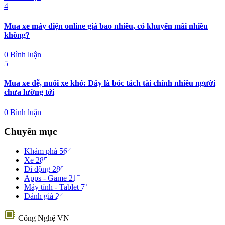
4
Mua xe máy điện online giá bao nhiêu, có khuyến mãi nhiều
không?
0 Bình luận
5
Mua xe dễ, nuôi xe khó: Đây là bóc tách tài chính nhiều người
chưa lường tới
0 Bình luận
Chuyên mục
Khám phá
564
Xe
285
Di động
280
Apps - Game
213
Máy tính - Tablet
71
Đánh giá
24
developer_board
Công Nghệ VN