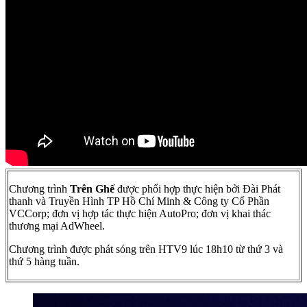
Chương trình
Trên Ghế
được phối hợp thực hiện bởi Đài Phát
thanh và Truyền Hình TP Hồ Chí Minh & Công ty Cổ Phần
VCCorp; đơn vị hợp tác thực hiện AutoPro; đơn vị khai thác
thương mại AdWheel.
Chương trình được phát sóng trên HTV9 lúc 18h10 từ thứ 3 và
thứ 5 hàng tuần.