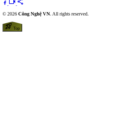
videocam
share
© 2026
Công Nghệ VN
. All rights reserved.
rocket_launch
Top