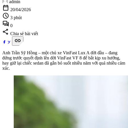
admin
calendar_today
20/04/2026
schedule
3 phút
forum
0
share
Chia sẻ bài viết
link
Anh Trần Sỹ Hồng – một chủ xe VinFast Lux A đời đầu – đang
đứng trước quyết định lên đời VinFast VF 8 để bắt kịp xu hướng,
hay giữ lại chiếc sedan đã gắn bó suốt nhiều năm với quá nhiều cảm
xúc.