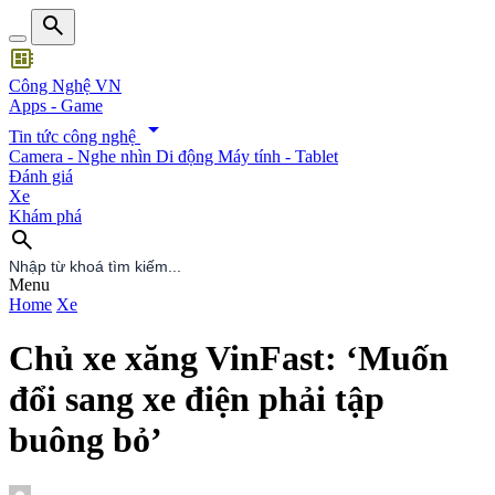
search
developer_board
Công Nghệ VN
Apps - Game
arrow_drop_down
Tin tức công nghệ
Camera - Nghe nhìn
Di động
Máy tính - Tablet
Đánh giá
Xe
Khám phá
search
search
Menu
Home
Xe
Chủ xe xăng VinFast: ‘Muốn
đổi sang xe điện phải tập
buông bỏ’