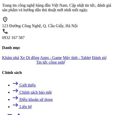
Trang tin công nghệ hàng đầu Việt Nam. Cập nhật tin tức, đánh giá
sản phẩm và hướng dẫn thủ thuật mới nhất mỗi ngày.
location_on
123 Đường Công Nghệ, Q. Cầu Giấy, Hà Nội
call
0932 167 587
Danh mục
Khám phá
Xe
Di động
Apps - Game
Máy tính - Tablet
Đánh giá
Camera - Nghe nhìn
Tin tức công nghệ
Chính sách
east
Giới thiệu
east
Chính sách bảo mật
east
Điều khoản sử dụng
east
Liên hệ