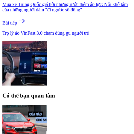
Mua xe Trung Quốc giá hời nhưng rước thêm áp lực: Nỗi khổ tâm
của những người dám "đi ngược số đông"
east
Bài tiếp
Trợ lý ảo VinFast 3.0 chạm đúng gu người trẻ
Có thể bạn quan tâm