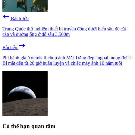
west
Bài trước
Trung Quốc thử nghiệm thiết bị truyền động dưới biển sâu để cắt
cáp và đường ống ở độ sâu 3.500m
east
Bài tiếp
Phi hành gia Artemis II chụp ảnh Mặt Trăng đẹp "ngoài mong đợi":
Bí mật đến từ 20 giờ huấn luyện và chiếc máy ảnh 10 năm tuổi
Có thể bạn quan tâm