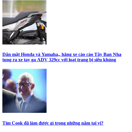
Dằn mặt Honda và Yamaha,, hãng xe cào cào Tây Ban Nha
tung ra xe tay ga ADV 329cc với loạt trang bị siêu khủng
Tim Cook đã làm được gì trong những năm tại vị?