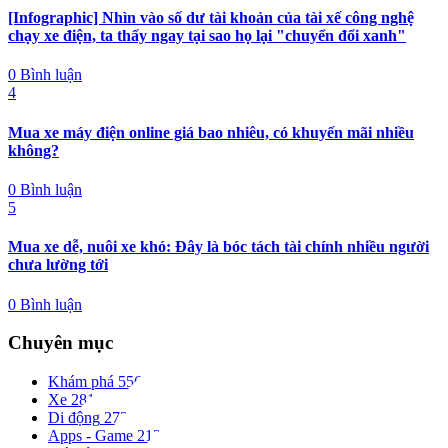
[Infographic] Nhìn vào số dư tài khoản của tài xế công nghệ
chạy xe điện, ta thấy ngay tại sao họ lại "chuyển đổi xanh"
0 Bình luận
4
Mua xe máy điện online giá bao nhiêu, có khuyến mãi nhiều
không?
0 Bình luận
5
Mua xe dễ, nuôi xe khó: Đây là bóc tách tài chính nhiều người
chưa lường tới
0 Bình luận
Chuyên mục
Khám phá
556
Xe
281
Di động
273
Apps - Game
212