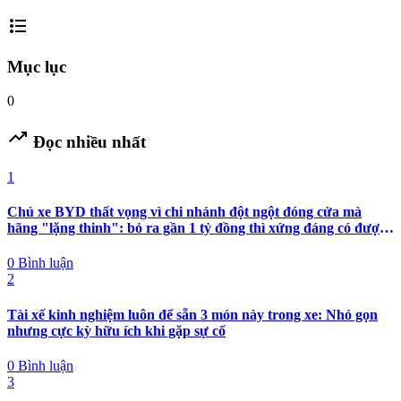
Trung Quốc
format_list_bulleted
Mục lục
0
trending_up
Đọc nhiều nhất
1
Chủ xe BYD thất vọng vì chi nhánh đột ngột đóng cửa mà
hãng "lặng thinh": bỏ ra gần 1 tỷ đồng thì xứng đáng có được
nhiều hơn sự im lặng
0 Bình luận
2
Tài xế kinh nghiệm luôn để sẵn 3 món này trong xe: Nhỏ gọn
nhưng cực kỳ hữu ích khi gặp sự cố
0 Bình luận
3