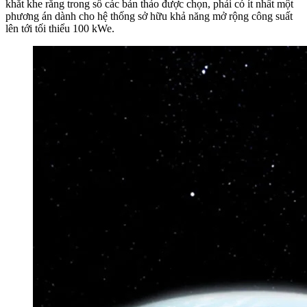
khắt khe rằng trong số các bản thảo được chọn, phải có ít nhất một
phương án dành cho hệ thống sở hữu khả năng mở rộng công suất
lên tới tối thiểu 100 kWe.