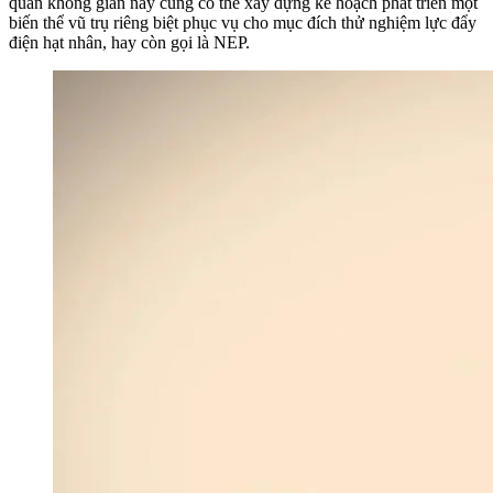
quan không gian này cũng có thể xây dựng kế hoạch phát triển một
biến thể vũ trụ riêng biệt phục vụ cho mục đích thử nghiệm lực đẩy
điện hạt nhân, hay còn gọi là NEP.