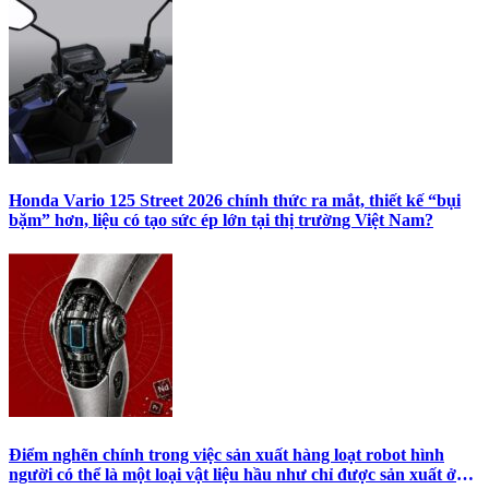
Honda Vario 125 Street 2026 chính thức ra mắt, thiết kế “bụi
bặm” hơn, liệu có tạo sức ép lớn tại thị trường Việt Nam?
Điểm nghẽn chính trong việc sản xuất hàng loạt robot hình
người có thể là một loại vật liệu hầu như chỉ được sản xuất ở