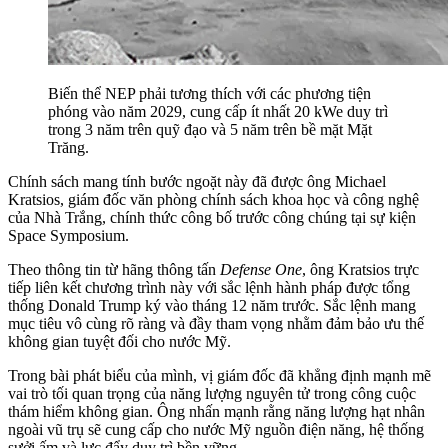
Biến thể NEP phải tương thích với các phương tiện
phóng vào năm 2029, cung cấp ít nhất 20 kWe duy trì
trong 3 năm trên quỹ đạo và 5 năm trên bề mặt Mặt
Trăng.
Chính sách mang tính bước ngoặt này đã được ông Michael
Kratsios, giám đốc văn phòng chính sách khoa học và công nghệ
của Nhà Trắng, chính thức công bố trước công chúng tại sự kiện
Space Symposium.
Theo thông tin từ hãng thông tấn
Defense One
, ông Kratsios trực
tiếp liên kết chương trình này với sắc lệnh hành pháp được tổng
thống Donald Trump ký vào tháng 12 năm trước. Sắc lệnh mang
mục tiêu vô cùng rõ ràng và đầy tham vọng nhằm đảm bảo ưu thế
không gian tuyệt đối cho nước Mỹ.
Trong bài phát biểu của mình, vị giám đốc đã khẳng định mạnh mẽ
vai trò tối quan trọng của năng lượng nguyên tử trong công cuộc
thám hiểm không gian. Ông nhấn mạnh rằng năng lượng hạt nhân
ngoài vũ trụ sẽ cung cấp cho nước Mỹ nguồn điện năng, hệ thống
sưởi ấm và lực đẩy duy trì bền vững.