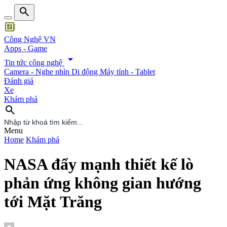
search
developer_board
Công Nghệ VN
Apps - Game
arrow_drop_down
Tin tức công nghệ
Camera - Nghe nhìn
Di động
Máy tính - Tablet
Đánh giá
Xe
Khám phá
search
search
Menu
Home
Khám phá
NASA đẩy mạnh thiết kế lò
phản ứng không gian hướng
tới Mặt Trăng