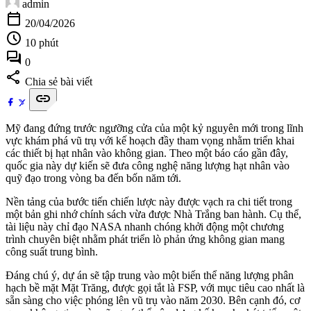
admin
calendar_today
20/04/2026
schedule
10 phút
forum
0
share
Chia sẻ bài viết
link
Mỹ đang đứng trước ngưỡng cửa của một kỷ nguyên mới trong lĩnh
vực khám phá vũ trụ với kế hoạch đầy tham vọng nhằm triển khai
các thiết bị hạt nhân vào không gian. Theo một báo cáo gần đây,
quốc gia này dự kiến sẽ đưa công nghệ năng lượng hạt nhân vào
quỹ đạo trong vòng ba đến bốn năm tới.
Nền tảng của bước tiến chiến lược này được vạch ra chi tiết trong
một bản ghi nhớ chính sách vừa được Nhà Trắng ban hành. Cụ thể,
tài liệu này chỉ đạo NASA nhanh chóng khởi động một chương
trình chuyên biệt nhằm phát triển lò phản ứng không gian mang
công suất trung bình.
Đáng chú ý, dự án sẽ tập trung vào một biến thể năng lượng phân
hạch bề mặt Mặt Trăng, được gọi tắt là FSP, với mục tiêu cao nhất là
sẵn sàng cho việc phóng lên vũ trụ vào năm 2030. Bên cạnh đó, cơ