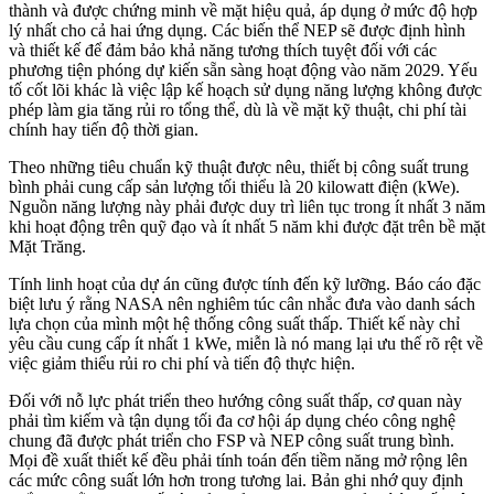
thành và được chứng minh về mặt hiệu quả, áp dụng ở mức độ hợp
lý nhất cho cả hai ứng dụng. Các biến thể NEP sẽ được định hình
và thiết kế để đảm bảo khả năng tương thích tuyệt đối với các
phương tiện phóng dự kiến sẵn sàng hoạt động vào năm 2029. Yếu
tố cốt lõi khác là việc lập kế hoạch sử dụng năng lượng không được
phép làm gia tăng rủi ro tổng thể, dù là về mặt kỹ thuật, chi phí tài
chính hay tiến độ thời gian.
Theo những tiêu chuẩn kỹ thuật được nêu, thiết bị công suất trung
bình phải cung cấp sản lượng tối thiểu là 20 kilowatt điện (kWe).
Nguồn năng lượng này phải được duy trì liên tục trong ít nhất 3 năm
khi hoạt động trên quỹ đạo và ít nhất 5 năm khi được đặt trên bề mặt
Mặt Trăng.
Tính linh hoạt của dự án cũng được tính đến kỹ lưỡng. Báo cáo đặc
biệt lưu ý rằng NASA nên nghiêm túc cân nhắc đưa vào danh sách
lựa chọn của mình một hệ thống công suất thấp. Thiết kế này chỉ
yêu cầu cung cấp ít nhất 1 kWe, miễn là nó mang lại ưu thế rõ rệt về
việc giảm thiểu rủi ro chi phí và tiến độ thực hiện.
Đối với nỗ lực phát triển theo hướng công suất thấp, cơ quan này
phải tìm kiếm và tận dụng tối đa cơ hội áp dụng chéo công nghệ
chung đã được phát triển cho FSP và NEP công suất trung bình.
Mọi đề xuất thiết kế đều phải tính toán đến tiềm năng mở rộng lên
các mức công suất lớn hơn trong tương lai. Bản ghi nhớ quy định