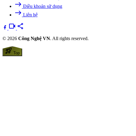
east
Điều khoản sử dụng
east
Liên hệ
videocam
share
© 2026
Công Nghệ VN
. All rights reserved.
rocket_launch
Top