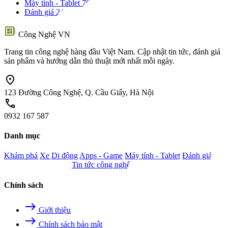
Máy tính - Tablet
70
Đánh giá
24
developer_board
Công Nghệ VN
Trang tin công nghệ hàng đầu Việt Nam. Cập nhật tin tức, đánh giá
sản phẩm và hướng dẫn thủ thuật mới nhất mỗi ngày.
location_on
123 Đường Công Nghệ, Q. Cầu Giấy, Hà Nội
call
0932 167 587
Danh mục
Khám phá
Xe
Di động
Apps - Game
Máy tính - Tablet
Đánh giá
Camera - Nghe nhìn
Tin tức công nghệ
Chính sách
east
Giới thiệu
east
Chính sách bảo mật