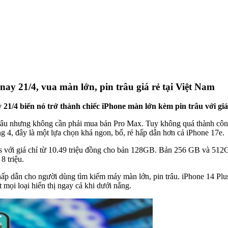
ay 21/4, vua màn lớn, pin trâu giá rẻ tại Việt Nam
21/4 biến nó trở thành chiếc iPhone màn lớn kèm pin trâu với giá d
 trâu nhưng không cần phải mua bản Pro Max. Tuy không quá thành côn
g 4, đây là một lựa chọn khá ngon, bổ, rẻ hấp dẫn hơn cả iPhone 17e.
s với giá chỉ từ 10.49 triệu đồng cho bản 128GB. Bản 256 GB và 512G
8 triệu.
 hấp dẫn cho người dùng tìm kiếm máy màn lớn, pin trâu. iPhone 14 
 mọi loại hiển thị ngay cả khi dưới nắng.