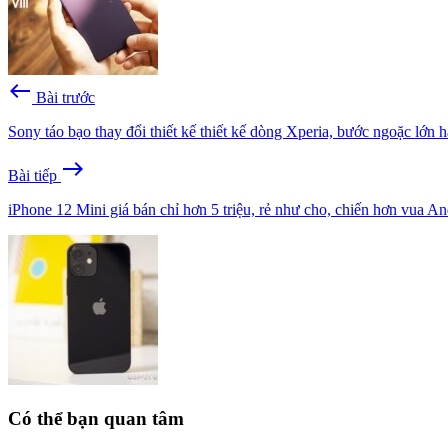
west
Bài trước
Sony táo bạo thay đổi thiết kế thiết kế dòng Xperia, bước ngoặc lớn ha
east
Bài tiếp
iPhone 12 Mini giá bán chỉ hơn 5 triệu, rẻ như cho, chiến hơn vua A
Có thể bạn quan tâm