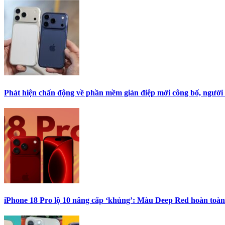
Phát hiện chấn động về phần mềm gián điệp mới công bố, người
iPhone 18 Pro lộ 10 nâng cấp ‘khủng’: Màu Deep Red hoàn toàn 