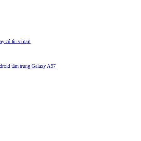
y cú lùi vĩ đại!
ndroid tầm trung Galaxy A57