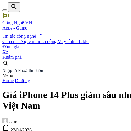
search
developer_board
Công Nghệ VN
Apps - Game
arrow_drop_down
Tin tức công nghệ
Camera - Nghe nhìn
Di động
Máy tính - Tablet
Đánh giá
Xe
Khám phá
search
search
Menu
Home
Di động
Giá iPhone 14 Plus giảm sâu như
Việt Nam
admin
calendar_today
22/04/2026