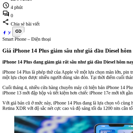
schedule
4 phút
forum
0
share
Chia sẻ bài viết
link
Smart Phone – Điện thoại
Giá iPhone 14 Plus giảm sâu như giá dầu Diesel hôm n
iPhone 14 Plus đang giảm giá rất sâu như giá dầu Diesel hôm nay 
iPhone 14 Plus là phép thử của Apple về một lựa chọn màn lớn, pin
một lựa chọn được nhiều người dùng săn đón. Tại thời điểm cuối thán
Cuối tháng 4, nhiều cửa hàng chuyên máy cũ hiện bán iPhone 14 Plu
iPhone 13 mới đập hộp và tiết kiệm hơn chiếc iPhone 17e mới tới gần 
Với giá bán cũ ở mức này, iPhone 14 Plus đang là lựa chọn vô cùng
Retina XDR với độ sắc nét cực cao và độ sáng tối đa 1200 nits cân tốt