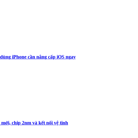
 dùng iPhone cần nâng cấp iOS ngay
mới, chip 2nm và kết nối vệ tinh