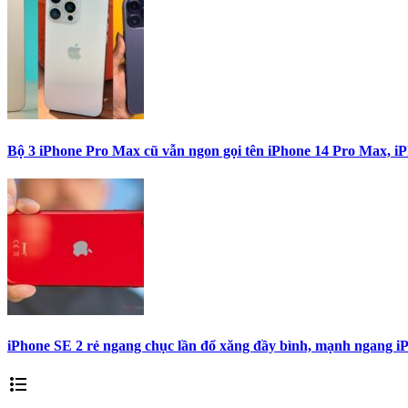
Bộ 3 iPhone Pro Max cũ vẫn ngon gọi tên iPhone 14 Pro Max, i
iPhone SE 2 rẻ ngang chục lần đổ xăng đầy bình, mạnh ngang i
format_list_bulleted