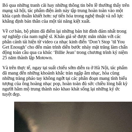
Bỏ qua những tranh cãi hay những thông tin bên lề thường thấy trên
mạng xã hội, tác phẩm điện ảnh này tập trung hoàn toàn vào một
khía cạnh thuần khiết hơn: sự tiến hóa trong nghệ thuật và nỗ lực
khẳng định bản thân của một tài năng kiệt xuất.
Về cơ bản, bộ phim đã điểm lại những bản hit đình đám nhất trong
sự nghiệp của nam nghệ sĩ. Khán giả sẽ được mãn nhãn với các
phân cảnh tái hiện từ video ca nhạc kinh điển ‘Don’t Stop ’til You
Get Enough’ cho đến màn trình diễn bước nhảy mặt trăng làm chấn
động toàn cầu qua ca khúc ‘Billie Jean’ trong chương trình kỷ niệm
25 năm thành lập Motown.
Và trên thực tế, ngay tại suất chiếu sớm diễn ra ở Hà Nội, tác phẩm
đã mang đến những khoảnh khắc tràn ngập âm nhạc, hòa cùng
những tràng pháo tay không ngớt tại các phân đoạn mang tính biểu
tượng của ông hoàng nhạc pop, hoàn toàn đủ sức chiều lòng bất kỳ
người hâm mộ trung thành nào khao khát sống lại những ký ức
tuyệt đẹp.