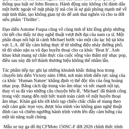
thông qua luật sư John Branca. Hành động này không chỉ đánh dấu
một bước ngoặt về mặt pháp lý mà còn là sự giải phóng mạnh mẽ về
mặt tinh thần, tạo không gian tự do để anh thai nghén và cho ra đời
siêu phẩm ‘Thriller’.
Đạo diễn Antoine Fuqua cũng vô cùng tinh tế khi lồng ghép những
chi tiết cho thấy tư duy nghệ thuật vượt thời đại của nam ca sĩ. Một
phân đoạn nổi bật là cảnh Michael bước vào một câu lạc bộ tại khu
vực L.A. để lấy cảm hứng thực tế từ những điệu nhảy đường phố,
từ đó nhào nặn ra vũ đạo huyền thoại cho ca khúc ‘Beat It’. Anh
khao khát mang sự chân thực của cuộc sống vào thẩm mỹ nhạc pop,
điều sau này đã trở thành thương hiệu không thể nhầm lẫn.
Tác phẩm tiếp tục ghi lại những khoảnh khắc thăng hoa trong
chuyến lưu diễn Victory năm 1984, nơi màn trình diễn rực sáng của
ca khúc ‘Human Nature’ khẳng định vị thế độc tôn của ông hoàng
nhạc pop. Bằng cách tập trung vào âm nhạc và sức mạnh nội tại,
thay vì sa đà vào những câu chuyện bên lề, ‘Michael’ đã thành công
trong việc mang đến một bức tranh toàn cảnh về một huyền thoại
âm nhạc. Khán giả khi rời khỏi rạp chiếu chắc chắn sẽ mang theo
một cảm giác trọn vẹn, được hòa mình vào không gian nghệ thuật
đỉnh cao và chiêm ngưỡng hành trình vươn lên đầy cảm hứng của
một tài năng xuất chúng.
Mẫu xe tay ga đô thị CFMoto 150SC-F đời 2026 chính thức trình