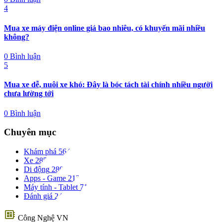
4
Mua xe máy điện online giá bao nhiêu, có khuyến mãi nhiều
không?
0 Bình luận
5
Mua xe dễ, nuôi xe khó: Đây là bóc tách tài chính nhiều người
chưa lường tới
0 Bình luận
Chuyên mục
Khám phá
564
Xe
285
Di động
280
Apps - Game
213
Máy tính - Tablet
71
Đánh giá
24
developer_board
Công Nghệ VN