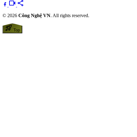
videocam
share
© 2026
Công Nghệ VN
. All rights reserved.
rocket_launch
Top