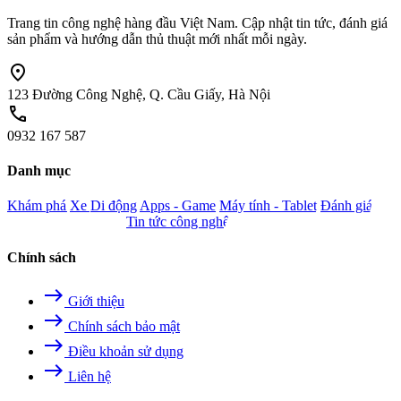
Trang tin công nghệ hàng đầu Việt Nam. Cập nhật tin tức, đánh giá
sản phẩm và hướng dẫn thủ thuật mới nhất mỗi ngày.
location_on
123 Đường Công Nghệ, Q. Cầu Giấy, Hà Nội
call
0932 167 587
Danh mục
Khám phá
Xe
Di động
Apps - Game
Máy tính - Tablet
Đánh giá
Camera - Nghe nhìn
Tin tức công nghệ
Chính sách
east
Giới thiệu
east
Chính sách bảo mật
east
Điều khoản sử dụng
east
Liên hệ