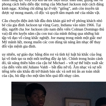
phong cách biểu diễn đặc trưng của Michael Jackson một cách đáng
kinh ngạc. Không chỉ dừng lại ở việc “giống”, anh còn truyền tải
được sự mong manh, cô độc và quyết tâm mạnh mẽ của nhân vật.
Câu chuyện điện ảnh bắt đầu đưa khán giả trở về phòng khách nhỏ
bé của gia đình Jackson tại vùng Gary, Indiana vào năm 1966. Tại
đây, người cha Joe Jackson (do nam diễn viên Colman Domingo thủ
vai) đã rèn luyện năm cậu con trai của mình thông qua những bài
tập vũ đạo vô cùng khắc nghiệt. Joe mang trong mình một giấc mơ
Mỹ mãnh liệt, mong muốn các con dùng tài năng âm nhạc để thay
đổi vận mệnh gia đình.
uy nhiên, sự giáo dục bằng đòn roi và tính kỷ luật hà khắc của ông
lại vô tình tạo ra một môi trường đầy áp lực. Chính trong hoàn cảnh
đó, tài năng thiên bẩm của cậu bé Michael – với sự thể hiện xuất sắc
của diễn viên nhí Juliano Valdi – bắt đầu nở rộ. Âm nhạc và sự nổi
tiếng trên sân khấu đã trở thành bản sắc và nơi trú ẩn an toàn nhất
của cậu, bù đắp cho một tâm hồn quá đỗi nhạy cảm.