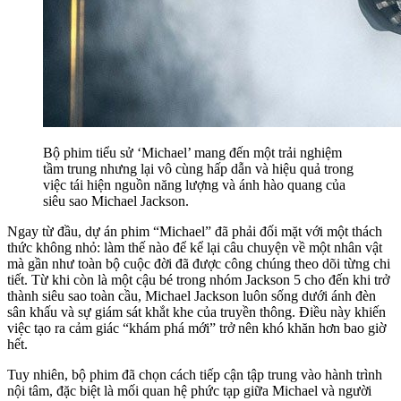
Bộ phim tiểu sử ‘Michael’ mang đến một trải nghiệm
tầm trung nhưng lại vô cùng hấp dẫn và hiệu quả trong
việc tái hiện nguồn năng lượng và ánh hào quang của
siêu sao Michael Jackson.
Ngay từ đầu, dự án phim “Michael” đã phải đối mặt với một thách
thức không nhỏ: làm thế nào để kể lại câu chuyện về một nhân vật
mà gần như toàn bộ cuộc đời đã được công chúng theo dõi từng chi
tiết. Từ khi còn là một cậu bé trong nhóm Jackson 5 cho đến khi trở
thành siêu sao toàn cầu, Michael Jackson luôn sống dưới ánh đèn
sân khấu và sự giám sát khắt khe của truyền thông. Điều này khiến
việc tạo ra cảm giác “khám phá mới” trở nên khó khăn hơn bao giờ
hết.
Tuy nhiên, bộ phim đã chọn cách tiếp cận tập trung vào hành trình
nội tâm, đặc biệt là mối quan hệ phức tạp giữa Michael và người