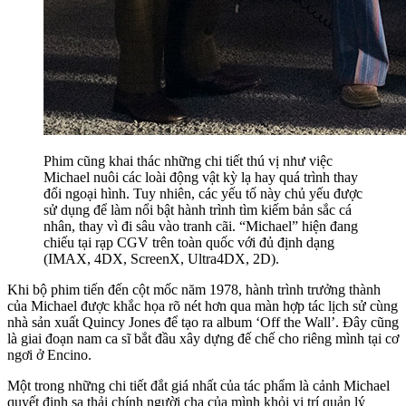
Phim cũng khai thác những chi tiết thú vị như việc
Michael nuôi các loài động vật kỳ lạ hay quá trình thay
đổi ngoại hình. Tuy nhiên, các yếu tố này chủ yếu được
sử dụng để làm nổi bật hành trình tìm kiếm bản sắc cá
nhân, thay vì đi sâu vào tranh cãi. “Michael” hiện đang
chiếu tại rạp CGV trên toàn quốc với đủ định dạng
(IMAX, 4DX, ScreenX, Ultra4DX, 2D).
Khi bộ phim tiến đến cột mốc năm 1978, hành trình trưởng thành
của Michael được khắc họa rõ nét hơn qua màn hợp tác lịch sử cùng
nhà sản xuất Quincy Jones để tạo ra album ‘Off the Wall’. Đây cũng
là giai đoạn nam ca sĩ bắt đầu xây dựng đế chế cho riêng mình tại cơ
ngơi ở Encino.
Một trong những chi tiết đắt giá nhất của tác phẩm là cảnh Michael
quyết định sa thải chính người cha của mình khỏi vị trí quản lý