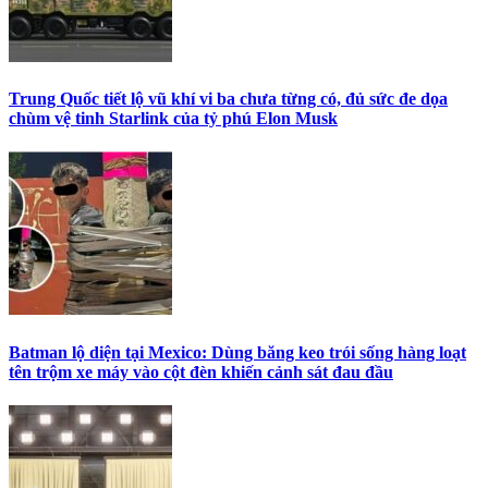
Trung Quốc tiết lộ vũ khí vi ba chưa từng có, đủ sức đe dọa
chùm vệ tinh Starlink của tỷ phú Elon Musk
Batman lộ diện tại Mexico: Dùng băng keo trói sống hàng loạt
tên trộm xe máy vào cột đèn khiến cảnh sát đau đầu