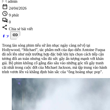
admin
calendar_today
24/04/2026
schedule
9 phút
forum
0
share
Chia sẻ bài viết
link
Trong làn sóng phim tiểu sử âm nhạc ngày càng nở rộ tại
Hollywood, “Michael”, tác phẩm mới của đạo diễn Antoine Fuqua
đã nổi lên như một trường hợp đặc biệt khi lựa chọn cách tiếp cận
tương đối an toàn nhưng vẫn đủ sức gây ấn tượng mạnh với khán
giả. Bộ phim không cố gắng đào sâu vào những góc tối gây tranh
cãi nhất trong cuộc đời của Michael Jackson, mà tập trung vào hành
trình vươn lên và khẳng định bản sắc của “ông hoàng nhạc pop”.