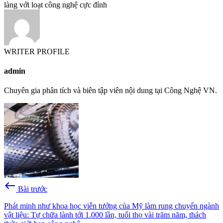
làng với loạt công nghệ cực đỉnh
WRITER PROFILE
admin
Chuyên gia phân tích và biên tập viên nội dung tại Công Nghệ VN.
west
Bài trước
Phát minh như khoa học viễn tưởng của Mỹ làm rung chuyển ngành
vật liệu: Tự chữa lành tới 1.000 lần, tuổi thọ vài trăm năm, thách