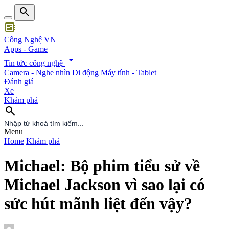
search
developer_board
Công Nghệ VN
Apps - Game
arrow_drop_down
Tin tức công nghệ
Camera - Nghe nhìn
Di động
Máy tính - Tablet
Đánh giá
Xe
Khám phá
search
search
Menu
Home
Khám phá
Michael: Bộ phim tiểu sử về
Michael Jackson vì sao lại có
sức hút mãnh liệt đến vậy?