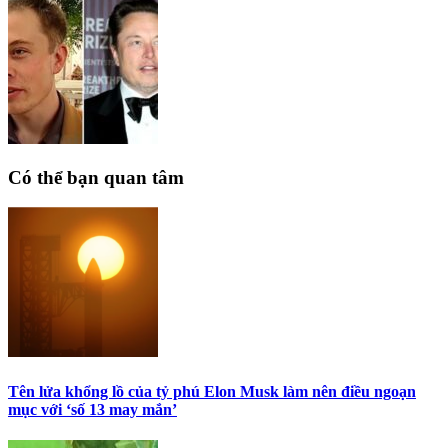
Có thể bạn quan tâm
Tên lửa khổng lồ của tỷ phú Elon Musk làm nên điều ngoạn
mục với ‘số 13 may mắn’