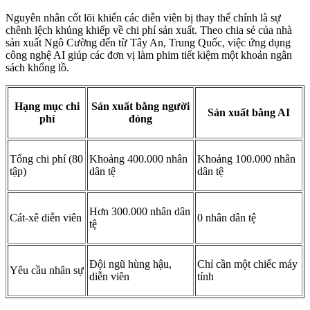
Nguyên nhân cốt lõi khiến các diễn viên bị thay thế chính là sự
chênh lệch khủng khiếp về chi phí sản xuất. Theo chia sẻ của nhà
sản xuất Ngô Cường đến từ Tây An, Trung Quốc, việc ứng dụng
công nghệ AI giúp các đơn vị làm phim tiết kiệm một khoản ngân
sách khổng lồ.
Hạng mục chi
Sản xuất bằng người
Sản xuất bằng AI
phí
đóng
Tổng chi phí (80
Khoảng 400.000 nhân
Khoảng 100.000 nhân
tập)
dân tệ
dân tệ
Hơn 300.000 nhân dân
Cát-xê diễn viên
0 nhân dân tệ
tệ
Đội ngũ hùng hậu,
Chỉ cần một chiếc máy
Yêu cầu nhân sự
diễn viên
tính