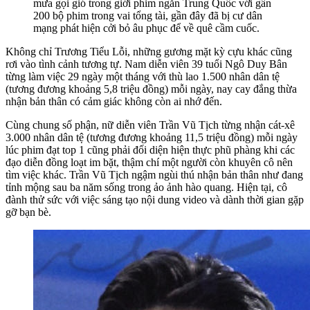
mưa gọi gió trong giới phim ngắn Trung Quốc với gần
200 bộ phim trong vai tổng tài, gần đây đã bị cư dân
mạng phát hiện cởi bỏ âu phục để về quê cầm cuốc.
Không chỉ Trương Tiểu Lỗi, những gương mặt kỳ cựu khác cũng
rơi vào tình cảnh tương tự. Nam diễn viên 39 tuổi Ngô Duy Bân
từng làm việc 29 ngày một tháng với thù lao 1.500 nhân dân tệ
(tương đương khoảng 5,8 triệu đồng) mỗi ngày, nay cay đắng thừa
nhận bản thân có cảm giác không còn ai nhớ đến.
Cùng chung số phận, nữ diễn viên Trần Vũ Tịch từng nhận cát-xê
3.000 nhân dân tệ (tương đương khoảng 11,5 triệu đồng) mỗi ngày
lúc phim đạt top 1 cũng phải đối diện hiện thực phũ phàng khi các
đạo diễn đồng loạt im bặt, thậm chí một người còn khuyên cô nên
tìm việc khác. Trần Vũ Tịch ngậm ngùi thú nhận bản thân như đang
tỉnh mộng sau ba năm sống trong ảo ảnh hào quang. Hiện tại, cô
đành thử sức với việc sáng tạo nội dung video và dành thời gian gặp
gỡ bạn bè.