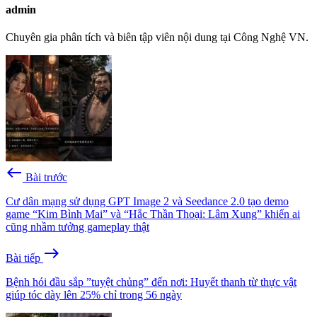
admin
Chuyên gia phân tích và biên tập viên nội dung tại Công Nghệ VN.
west
Bài trước
Cư dân mạng sử dụng GPT Image 2 và Seedance 2.0 tạo demo
game “Kim Bình Mai” và “Hắc Thần Thoại: Lâm Xung” khiến ai
cũng nhầm tưởng gameplay thật
east
Bài tiếp
Bệnh hói đầu sắp ”tuyệt chủng” đến nơi: Huyết thanh từ thực vật
giúp tóc dày lên 25% chỉ trong 56 ngày