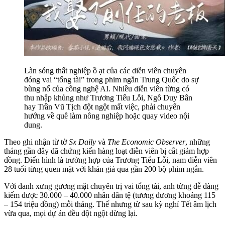
Làn sóng thất nghiệp ồ ạt của các diễn viên chuyên
đóng vai “tổng tài” trong phim ngắn Trung Quốc do sự
bùng nổ của công nghệ AI. Nhiều diễn viên từng có
thu nhập khủng như Trương Tiểu Lỗi, Ngô Duy Bân
hay Trần Vũ Tịch đột ngột mất việc, phải chuyển
hướng về quê làm nông nghiệp hoặc quay video nội
dung.
Theo ghi nhận từ tờ
Sx Daily
và
The Economic Observer
, những
tháng gần đây đã chứng kiến hàng loạt diễn viên bị cắt giảm hợp
đồng. Điển hình là trường hợp của Trương Tiểu Lỗi, nam diễn viên
28 tuổi từng quen mặt với khán giả qua gần 200 bộ phim ngắn.
Với danh xưng gương mặt chuyên trị vai tổng tài, anh từng dễ dàng
kiếm được 30.000 – 40.000 nhân dân tệ (tương đương khoảng 115
– 154 triệu đồng) mỗi tháng. Thế nhưng từ sau kỳ nghỉ Tết âm lịch
vừa qua, mọi dự án đều đột ngột dừng lại.