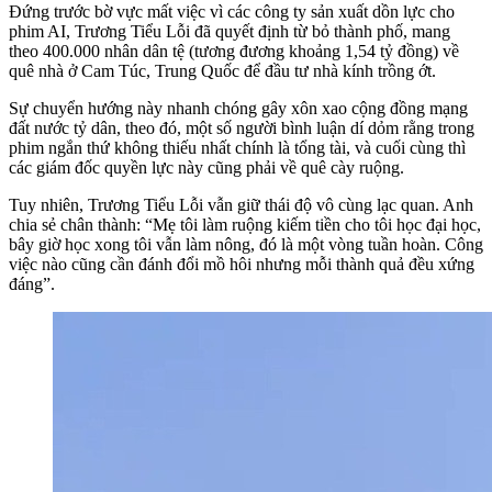
Đứng trước bờ vực mất việc vì các công ty sản xuất dồn lực cho
phim AI, Trương Tiểu Lỗi đã quyết định từ bỏ thành phố, mang
theo 400.000 nhân dân tệ (tương đương khoảng 1,54 tỷ đồng) về
quê nhà ở Cam Túc, Trung Quốc để đầu tư nhà kính trồng ớt.
Sự chuyển hướng này nhanh chóng gây xôn xao cộng đồng mạng
đất nước tỷ dân, theo đó, một số người bình luận dí dỏm rằng trong
phim ngắn thứ không thiếu nhất chính là tổng tài, và cuối cùng thì
các giám đốc quyền lực này cũng phải về quê cày ruộng.
Tuy nhiên, Trương Tiểu Lỗi vẫn giữ thái độ vô cùng lạc quan. Anh
chia sẻ chân thành: “Mẹ tôi làm ruộng kiếm tiền cho tôi học đại học,
bây giờ học xong tôi vẫn làm nông, đó là một vòng tuần hoàn. Công
việc nào cũng cần đánh đổi mồ hôi nhưng mỗi thành quả đều xứng
đáng”.