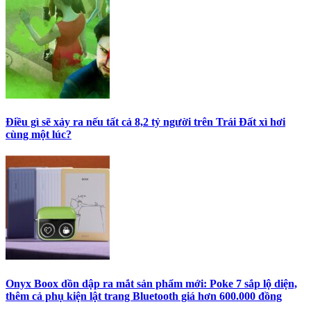
Điều gì sẽ xảy ra nếu tất cả 8,2 tỷ người trên Trái Đất xì hơi
cùng một lúc?
Onyx Boox dồn dập ra mắt sản phẩm mới: Poke 7 sắp lộ diện,
thêm cả phụ kiện lật trang Bluetooth giá hơn 600.000 đồng