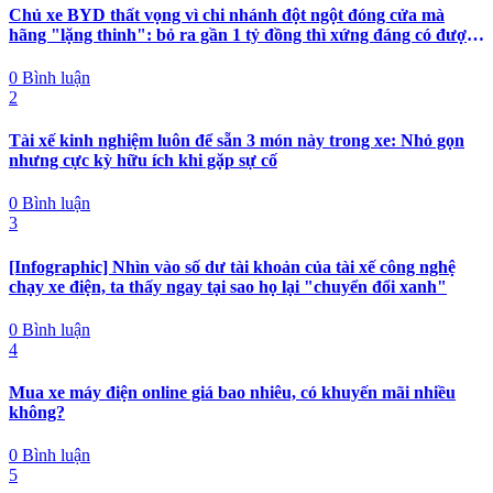
Chủ xe BYD thất vọng vì chi nhánh đột ngột đóng cửa mà
hãng "lặng thinh": bỏ ra gần 1 tỷ đồng thì xứng đáng có được
nhiều hơn sự im lặng
0 Bình luận
2
Tài xế kinh nghiệm luôn để sẵn 3 món này trong xe: Nhỏ gọn
nhưng cực kỳ hữu ích khi gặp sự cố
0 Bình luận
3
[Infographic] Nhìn vào số dư tài khoản của tài xế công nghệ
chạy xe điện, ta thấy ngay tại sao họ lại "chuyển đổi xanh"
0 Bình luận
4
Mua xe máy điện online giá bao nhiêu, có khuyến mãi nhiều
không?
0 Bình luận
5