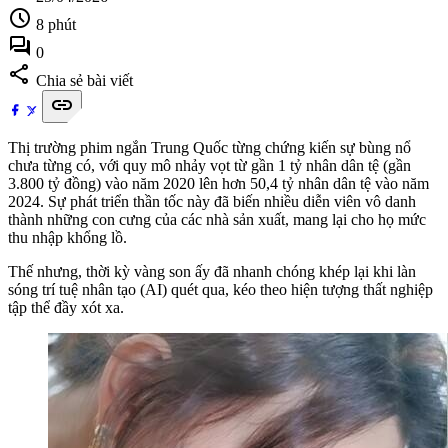
schedule
8 phút
forum
0
share
Chia sẻ bài viết
link
Thị trường phim ngắn Trung Quốc từng chứng kiến sự bùng nổ
chưa từng có, với quy mô nhảy vọt từ gần 1 tỷ nhân dân tệ (gần
3.800 tỷ đồng) vào năm 2020 lên hơn 50,4 tỷ nhân dân tệ vào năm
2024. Sự phát triển thần tốc này đã biến nhiều diễn viên vô danh
thành những con cưng của các nhà sản xuất, mang lại cho họ mức
thu nhập khổng lồ.
Thế nhưng, thời kỳ vàng son ấy đã nhanh chóng khép lại khi làn
sóng trí tuệ nhân tạo (AI) quét qua, kéo theo hiện tượng thất nghiệp
tập thể đầy xót xa.