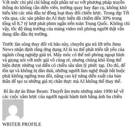
Với mức chi phí chỉ bằng một phần tư so với phương pháp truyền
thống do không cần diễn viên, trường quay hay đạo cụ, không khó
hiểu khi các nhà đầu tư đồng loạt thay đổi chiến lược. Trong dịp Tết
vừa qua, các sản phẩm do AI thực hiện đã chiếm đến 30% trong
tổng số 8,7 tỷ lượt phát phim ngắn trên toàn Trung Quốc. Không chỉ
vậy, tốc độ tăng trưởng của mảng video mô phỏng người thật vẫn
đang dẫn đầu thị trường.
Trước làn sóng thay đổi vũ bão này, chuyên gia trả lời trên Jimu
News nhận định rằng ứng dụng AI là xu thế phát triển tất yếu của
ngành công nghiệp giải trí. Máy móc có thể mô phỏng ngoại hình
và giọng nói với mức giá vô cùng rẻ, nhưng chúng khó lòng thể
hiện được những vai diễn có chiều sâu tâm lý phức tạp. Do đó, để
tồn tại và không bị đào thải, những người làm nghệ thuật bắt buộc
phải không ngừng trau dồi, nâng cao kỹ năng diễn xuất của bản
thân để tạo ra những giá trị chân thực mà AI không thể thay thế.
Bí ẩn dự án Blue Beam: Thuyết âm mưu những năm 1990 kể về
các cuộc xâm lược của người ngoài hành tinh bằng ảnh ba chiều
WRITER PROFILE