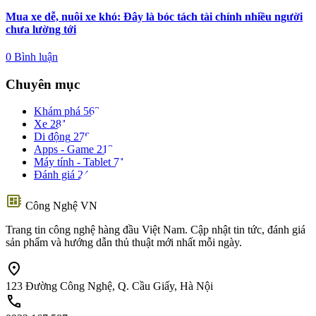
Mua xe dễ, nuôi xe khó: Đây là bóc tách tài chính nhiều người
chưa lường tới
0 Bình luận
Chuyên mục
Khám phá
562
Xe
281
Di động
278
Apps - Game
212
Máy tính - Tablet
71
Đánh giá
24
developer_board
Công Nghệ VN
Trang tin công nghệ hàng đầu Việt Nam. Cập nhật tin tức, đánh giá
sản phẩm và hướng dẫn thủ thuật mới nhất mỗi ngày.
location_on
123 Đường Công Nghệ, Q. Cầu Giấy, Hà Nội
call