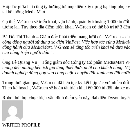
Hợp tác giữa hai công ty hướng tới mục tiêu xây dựng hạ tầng phục 
tại hệ thống MediaMart.
Cụ thể, V-Green sẽ triển khai, vận hành, quản lý khoảng 1.000 tủ đổi
tương lai. Tùy theo địa điểm triển khai, V-Green có thể bố trí từ 3 đ
Bà Đỗ Thị Thanh – Giám đốc Phát triển mạng lưới của V-Green – cho
cộng đồng người sử dụng xe điện VinFast. Việc hợp tác cùng MediaMar
đồng hành của MediaMart, V-Green sẽ tăng tốc triển khai và đưa vào
của hàng triệu người dân
”.
Ông Lê Quang Vũ – Tổng giám đốc Công ty Cổ phần MediaMart Việ
mang đến những tiện ích gia tăng thiết thực nhất cho khách hàng. Vi
doanh nghiệp đóng góp vào công cuộc chuyển đổi xanh của đất nư
Trong thời gian qua, V-Green đã liên tục ký kết hợp tác với nhiều đ
Theo kế hoạch, V-Green sẽ hoàn tất triển khai 60.000 tủ đổi pin xe m
Robot hút bụi chục triệu vẫn dính điểm yếu này, đại diện Dyson tuyên
WRITER PROFILE