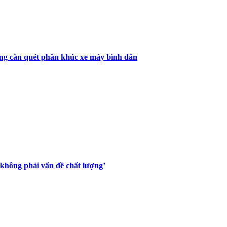
àng càn quét phân khúc xe máy bình dân
 không phải vấn đề chất lượng’