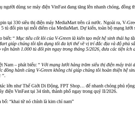
vụ người dùng xe máy điện VinFast đang tăng lên nhanh chóng, đồng th
 pin tại 330 siêu thị điện máy MediaMart trên cả nước. Ngoài ra, V-Gre
ến 5 tủ đổi pin tại mỗi điểm của MediaMart. Dự kiến, toàn bộ mạng lưới 
 biết: “
Mục tiêu cốt lõi của V-Green là kiến tạo một hệ sinh thái hạ 
t giúp chúng tôi tận dụng tối đa lợi thế về vị trí đắc địa và độ phủ 
 vận hành 1.000 tủ đổi pin ngay trong tháng 5/2026, đưa các tiện ích
t Nam – phát biểu: “
Với mạng lưới hàng trăm siêu thị điện máy trải 
ệc đồng hành cùng V-Green không chỉ giúp chúng tôi hoàn thiện hệ sin
ớc
“.
ối tác lớn như Thế Giới Di Động, FPT Shop… để nhanh chóng phủ rộng m
áy điện VinFast tại 34 tỉnh, thành phố ngay trong quý II/2026.
 bố: “khai tử nó chính là kim chỉ nam”