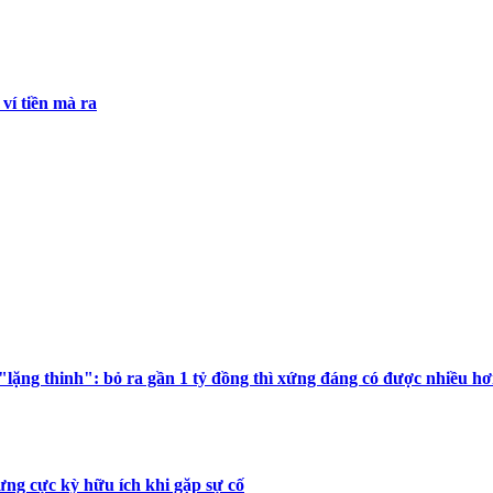
ví tiền mà ra
lặng thinh": bỏ ra gần 1 tỷ đồng thì xứng đáng có được nhiều hơ
ưng cực kỳ hữu ích khi gặp sự cố