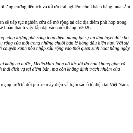
ời tăng cường tiện ích và tối ưu trải nghiệm cho khách hàng mua sắm
en sẽ tiếp tục nghiên cứu để mở rộng tại các địa điểm phù hợp trong
sẽ hoàn thành việc lắp đặt vào cuối tháng 5/2026.
tầng năng lượng phủ sóng toàn diện, mang lại sự an tâm tuyệt đối cho
sâu rộng của một trong những chuỗi bán lẻ hàng đầu hiện nay. Với sự
 di chuyển xanh hòa nhập sâu rộng vào thói quen sinh hoạt hàng ngày
dài khắp cả nước, MediaMart luôn nỗ lực tối ưu hóa không gian và
h thái dịch vụ tại điểm bán, mà còn khẳng định trách nhiệm của
ạng lưới tủ đổi pin xe máy điện và trạm sạc ô tô điện tại Việt Nam.