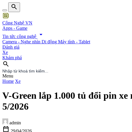
search
developer_board
Công Nghệ VN
Apps - Game
arrow_drop_down
Tin tức công nghệ
Camera - Nghe nhìn
Di động
Máy tính - Tablet
Đánh giá
Xe
Khám phá
search
search
Menu
Home
Xe
V-Green lắp 1.000 tủ đổi pin xe
5/2026
admin
calendar_today
29/04/2026