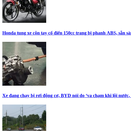
Honda tung xe côn tay cổ điển 150cc trang bị phanh ABS, sẵn s
Xe đang chạy bị rơi động cơ, BYD nói do ‘va chạm khi lội nước,