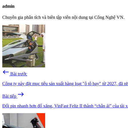
admin
Chuyên gia phân tích và biên tập viên nội dung tại Công Nghệ VN.
west
Bài trước
Công ty này đặt mục tiêu sản xuất hàng loạt "ô tô bay" từ 2027, đã 
east
Bài tiếp
Đổi pin nhanh hơn đổ xăng, VinFast Feliz II thành “chân ái” của tài 