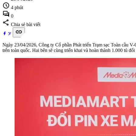
schedule
4 phút
forum
0
share
Chia sẻ bài viết
link
Ngày 23/04/2026, Công ty Cổ phần Phát triển Trạm sạc Toàn cầu V-G
trên toàn quốc. Hai bên sẽ cùng triển khai và hoàn thành 1.000 tủ đổi