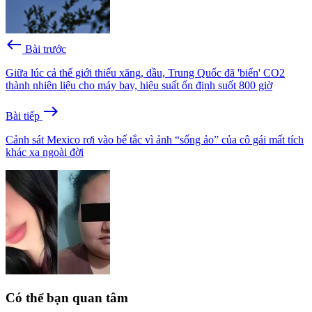
west
Bài trước
Giữa lúc cả thế giới thiếu xăng, dầu, Trung Quốc đã 'biến' CO2
thành nhiên liệu cho máy bay, hiệu suất ổn định suốt 800 giờ
east
Bài tiếp
Cảnh sát Mexico rơi vào bế tắc vì ảnh “sống ảo” của cô gái mất tích
khác xa ngoài đời
Có thể bạn quan tâm