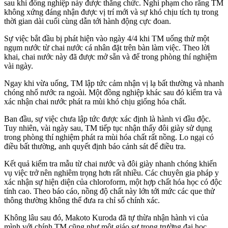
sau khi đồng nghiệp này được thăng chức. Nghi phạm cho rằng TM
không xứng đáng nhận được vị trí mới và sự khó chịu tích tụ trong
thời gian dài cuối cùng dẫn tới hành động cực đoan.
Sự việc bắt đầu bị phát hiện vào ngày 4/4 khi TM uống thử một
ngụm nước từ chai nước cá nhân đặt trên bàn làm việc. Theo lời
khai, chai nước này đã được mở sẵn và để trong phòng thí nghiệm
vài ngày.
Ngay khi vừa uống, TM lập tức cảm nhận vị lạ bất thường và nhanh
chóng nhổ nước ra ngoài. Một đồng nghiệp khác sau đó kiểm tra và
xác nhận chai nước phát ra mùi khó chịu giống hóa chất.
Ban đầu, sự việc chưa lập tức được xác định là hành vi đầu độc.
Tuy nhiên, vài ngày sau, TM tiếp tục nhận thấy đôi giày sử dụng
trong phòng thí nghiệm phát ra mùi hóa chất rất nồng. Lo ngại có
điều bất thường, anh quyết định báo cảnh sát để điều tra.
Kết quả kiểm tra mẫu từ chai nước và đôi giày nhanh chóng khiến
vụ việc trở nên nghiêm trọng hơn rất nhiều. Các chuyên gia pháp y
xác nhận sự hiện diện của chloroform, một hợp chất hóa học có độc
tính cao. Theo báo cáo, nồng độ chất này lớn tới mức các que thử
thông thường không thể đưa ra chỉ số chính xác.
Không lâu sau đó, Makoto Kuroda đã tự thừa nhận hành vi của
mình với chính TM cũng như một giáo sư trong trường đại học.