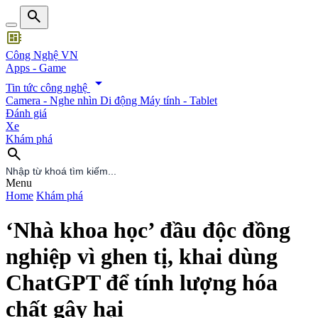
search
developer_board
Công Nghệ VN
Apps - Game
arrow_drop_down
Tin tức công nghệ
Camera - Nghe nhìn
Di động
Máy tính - Tablet
Đánh giá
Xe
Khám phá
search
search
Menu
Home
Khám phá
‘Nhà khoa học’ đầu độc đồng
nghiệp vì ghen tị, khai dùng
ChatGPT để tính lượng hóa
chất gây hại