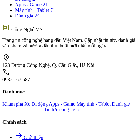
Apps - Game
213
Máy tính - Tablet
71
Đánh giá
24
developer_board
Công Nghệ VN
Trang tin công nghệ hàng đầu Việt Nam. Cập nhật tin tức, đánh giá
sản phẩm và hướng dẫn thủ thuật mới nhất mỗi ngày.
location_on
123 Đường Công Nghệ, Q. Cầu Giấy, Hà Nội
call
0932 167 587
Danh mục
Khám phá
Xe
Di động
Apps - Game
Máy tính - Tablet
Đánh giá
Camera - Nghe nhìn
Tin tức công nghệ
Chính sách
east
Giới thiệu