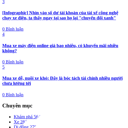
3
[Infographic] Nhìn vào số dư tài khoản của tài xế công nghệ
chạy xe điện, ta thấy ngay tại sao họ lại "chuyển đổi xanh"
0 Bình luận
4
Mua xe máy điện online giá bao nhiêu, có khuyến mãi nhiều
không?
0 Bình luận
5
Mua xe dễ, nuôi xe khó: Đây là bóc tách tài chính nhiều người
chưa lường tới
0 Bình luận
Chuyên mục
Khám phá
564
Xe
281
Di động
278