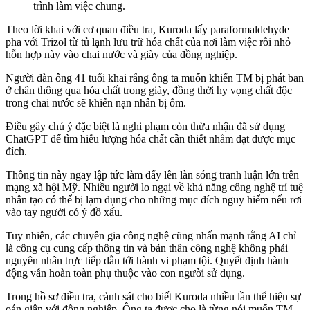
trình làm việc chung.
Theo lời khai với cơ quan điều tra, Kuroda lấy paraformaldehyde
pha với Trizol từ tủ lạnh lưu trữ hóa chất của nơi làm việc rồi nhỏ
hỗn hợp này vào chai nước và giày của đồng nghiệp.
Người đàn ông 41 tuổi khai rằng ông ta muốn khiến TM bị phát ban
ở chân thông qua hóa chất trong giày, đồng thời hy vọng chất độc
trong chai nước sẽ khiến nạn nhân bị ốm.
Điều gây chú ý đặc biệt là nghi phạm còn thừa nhận đã sử dụng
ChatGPT để tìm hiểu lượng hóa chất cần thiết nhằm đạt được mục
đích.
Thông tin này ngay lập tức làm dấy lên làn sóng tranh luận lớn trên
mạng xã hội Mỹ. Nhiều người lo ngại về khả năng công nghệ trí tuệ
nhân tạo có thể bị lạm dụng cho những mục đích nguy hiểm nếu rơi
vào tay người có ý đồ xấu.
Tuy nhiên, các chuyên gia công nghệ cũng nhấn mạnh rằng AI chỉ
là công cụ cung cấp thông tin và bản thân công nghệ không phải
nguyên nhân trực tiếp dẫn tới hành vi phạm tội. Quyết định hành
động vẫn hoàn toàn phụ thuộc vào con người sử dụng.
Trong hồ sơ điều tra, cảnh sát cho biết Kuroda nhiều lần thể hiện sự
oán giận với đồng nghiệp. Ông ta được cho là từng nói muốn TM