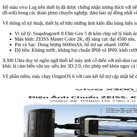
Hệ màu vivo Log trên thiết bị đã được chứng nhận tương thích với
(B-roll) trong các đoàn phim chuyên nghiệp, đảm bảo sự đồng nhất 
Về thông số kỹ thuật, thiết bị sở hữu những linh kiện đầu bảng hiện n
Vi xử lý: Snapdragon® 8 Elite Gen 5 đi kèm chip xử lý hình ả
Màn hình: ZEISS Master Color 2K, độ sáng cực đại 4500 nits, h
Pin và Sạc: Dung lượng 6600mAh, hỗ trợ sạc nhanh 100W.
Độ bền: Kháng nước, kháng bụi chuẩn IP68 và IP69, kính cườ
X300 Ultra duy trì ngôn ngữ thiết kế máy ảnh cổ điển với mô-đun c
khác là cảm biến vân tay siêu âm 3D 2.0, cho phép mở khóa ngay cả 
Về phần mềm, máy chạy OriginOS 6 với cam kết hỗ trợ cập nhật hệ đi