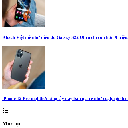
Khách Việt mê như điếu đổ Galaxy S22 Ultra chỉ còn hơn 9 triệ
iPhone 12 Pro một thời lừng lẫy nay bán giá rẻ như cỏ, tội gì đ
format_list_bulleted
Mục lục