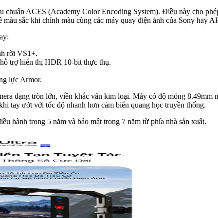
 tiêu chuẩn ACES (Academy Color Encoding System). Điều này cho phé
về màu sắc khi chỉnh màu cùng các máy quay điện ảnh của Sony hay A
ay:
nh rời VS1+.
ỗ trợ hiển thị HDR 10-bit thực thụ.
ng lực Armor.
amera dạng tròn lớn, viền khắc vân kim loại. Máy có độ mỏng 8.49mm 
khi tay ướt với tốc độ nhanh hơn cảm biến quang học truyền thống.
ều hành trong 5 năm và bảo mật trong 7 năm từ phía nhà sản xuất.