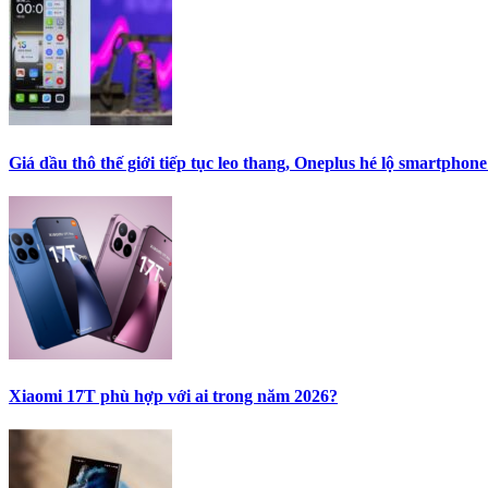
Giá dầu thô thế giới tiếp tục leo thang, Oneplus hé lộ smartpho
Xiaomi 17T phù hợp với ai trong năm 2026?