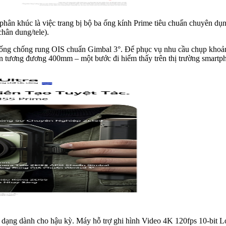
 phân khúc là việc trang bị bộ ba ống kính Prime tiêu chuẩn chuyên dụ
hân dung/tele).
ng chống rung OIS chuẩn Gimbal 3°. Để phục vụ nhu cầu chụp khoảng
n tương đương 400mm – một bước đi hiếm thấy trên thị trường smartph
h dạng dành cho hậu kỳ. Máy hỗ trợ ghi hình Video 4K 120fps 10-bit Lo