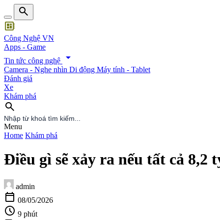
search
developer_board
Công Nghệ VN
Apps - Game
arrow_drop_down
Tin tức công nghệ
Camera - Nghe nhìn
Di động
Máy tính - Tablet
Đánh giá
Xe
Khám phá
search
search
Menu
Home
Khám phá
Điều gì sẽ xảy ra nếu tất cả 8,2 
admin
calendar_today
08/05/2026
schedule
9 phút