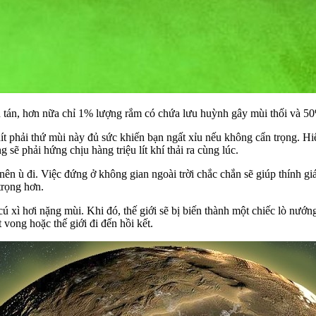
ân tán, hơn nữa chỉ 1% lượng rắm có chứa lưu huỳnh gây mùi thối và 
hít phải thứ mùi này đủ sức khiến bạn ngất xỉu nếu không cẩn trọng. H
 phải hứng chịu hàng triệu lít khí thải ra cùng lúc.
ở nên ù đi. Việc đứng ở không gian ngoài trời chắc chắn sẽ giúp thính 
trọng hơn.
cú xì hơi nặng mùi. Khi đó, thế giới sẽ bị biến thành một chiếc lò nư
 vong hoặc thế giới đi đến hồi kết.