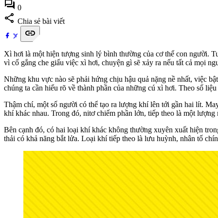
forum
0
share
Chia sẻ bài viết
link
Xì hơi là một hiện tượng sinh lý bình thường của cơ thể con người. T
vì cố gắng che giấu việc xì hơi, chuyện gì sẽ xảy ra nếu tất cả mọi ngư
Những khu vực nào sẽ phải hứng chịu hậu quả nặng nề nhất, việc bật 
chúng ta cần hiểu rõ về thành phần của những cú xì hơi. Theo số liệu 
Thậm chí, một số người có thể tạo ra lượng khí lên tới gần hai lít. M
khí khác nhau. Trong đó, nitơ chiếm phần lớn, tiếp theo là một lượn
Bên cạnh đó, có hai loại khí khác không thường xuyên xuất hiện tro
thải có khả năng bắt lửa. Loại khí tiếp theo là lưu huỳnh, nhân tố chí