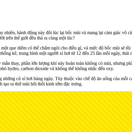
uy nhiên, hành động này đôi lúc lại bốc mùi và mang lại cảm giác vô cù
ời trên thế giới đều thả ra cùng một lúc?
một que diêm có thể châm ngòi cho điều gì, và mức độ bốc mùi sẽ tồi t
thống kê, trung bình một người xì hơi từ 12 đến 25 lần mỗi ngày, thải r
ay mắn thay, phần lớn lượng khí này hoàn toàn không có mùi, nhưng phần
g nhỏ hydro, carbon dioxide và không thể không nhắc đến oxy.
ng những cú xì hơi hàng ngày. Tùy thuộc vào chế độ ăn uống của mỗi cá
nh tạo ra thứ mùi hôi thối kinh tởm đặc trưng.