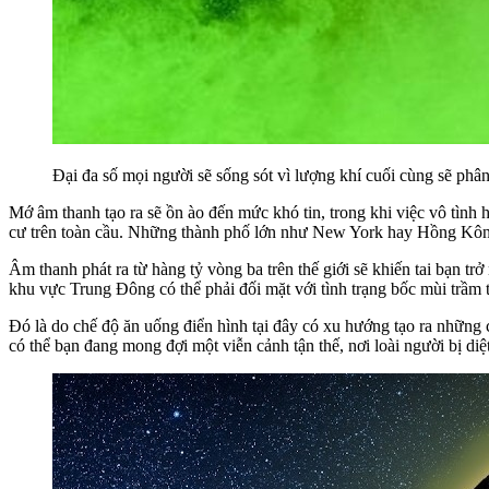
Đại đa số mọi người sẽ sống sót vì lượng khí cuối cùng sẽ ph
Mớ âm thanh tạo ra sẽ ồn ào đến mức khó tin, trong khi việc vô tình 
cư trên toàn cầu. Những thành phố lớn như New York hay Hồng Kông sẽ
Âm thanh phát ra từ hàng tỷ vòng ba trên thế giới sẽ khiến tai bạn tr
khu vực Trung Đông có thể phải đối mặt với tình trạng bốc mùi trầm 
Đó là do chế độ ăn uống điển hình tại đây có xu hướng tạo ra những 
có thể bạn đang mong đợi một viễn cảnh tận thế, nơi loài người bị diệt