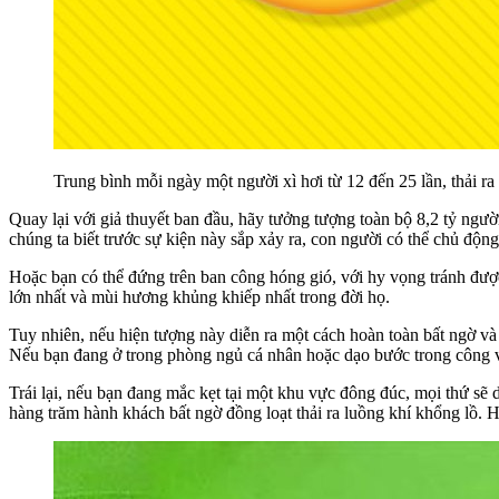
Trung bình mỗi ngày một người xì hơi từ 12 đến 25 lần, thải ra
Quay lại với giả thuyết ban đầu, hãy tưởng tượng toàn bộ 8,2 tỷ ngư
chúng ta biết trước sự kiện này sắp xảy ra, con người có thể chủ độn
Hoặc bạn có thể đứng trên ban công hóng gió, với hy vọng tránh được 
lớn nhất và mùi hương khủng khiếp nhất trong đời họ.
Tuy nhiên, nếu hiện tượng này diễn ra một cách hoàn toàn bất ngờ và 
Nếu bạn đang ở trong phòng ngủ cá nhân hoặc dạo bước trong công vi
Trái lại, nếu bạn đang mắc kẹt tại một khu vực đông đúc, mọi thứ sẽ
hàng trăm hành khách bất ngờ đồng loạt thải ra luồng khí khổng lồ. H