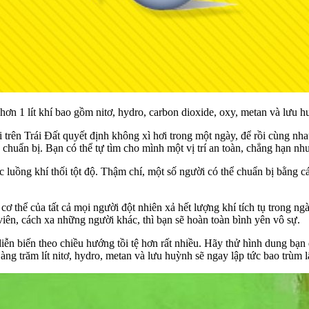
 hơn 1 lít khí bao gồm nitơ, hydro, carbon dioxide, oxy, metan và lưu h
ời trên Trái Đất quyết định không xì hơi trong một ngày, để rồi cùng n
g chuẩn bị. Bạn có thể tự tìm cho mình một vị trí an toàn, chẳng hạn n
luồng khí thối tột độ. Thậm chí, một số người có thể chuẩn bị bằng cá
cơ thể của tất cả mọi người đột nhiên xả hết lượng khí tích tụ trong n
ên, cách xa những người khác, thì bạn sẽ hoàn toàn bình yên vô sự.
 diễn biến theo chiều hướng tồi tệ hơn rất nhiều. Hãy thử hình dung bạ
àng trăm lít nitơ, hydro, metan và lưu huỳnh sẽ ngay lập tức bao trùm 