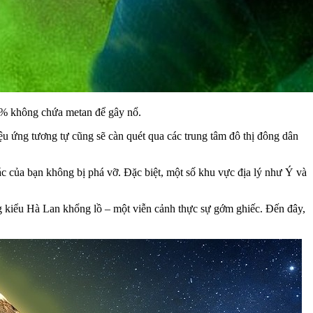
50% không chứa metan để gây nổ.
iệu ứng tương tự cũng sẽ càn quét qua các trung tâm đô thị đông dân
giác của bạn không bị phá vỡ. Đặc biệt, một số khu vực địa lý như Ý và
ớng kiểu Hà Lan khổng lồ – một viễn cảnh thực sự gớm ghiếc. Đến đây,