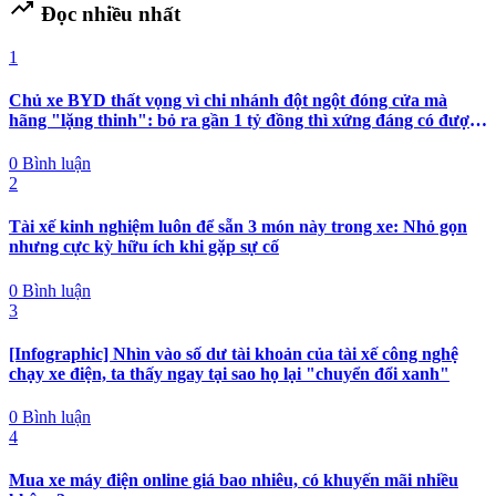
trending_up
Đọc nhiều nhất
1
Chủ xe BYD thất vọng vì chi nhánh đột ngột đóng cửa mà
hãng "lặng thinh": bỏ ra gần 1 tỷ đồng thì xứng đáng có được
nhiều hơn sự im lặng
0 Bình luận
2
Tài xế kinh nghiệm luôn để sẵn 3 món này trong xe: Nhỏ gọn
nhưng cực kỳ hữu ích khi gặp sự cố
0 Bình luận
3
[Infographic] Nhìn vào số dư tài khoản của tài xế công nghệ
chạy xe điện, ta thấy ngay tại sao họ lại "chuyển đổi xanh"
0 Bình luận
4
Mua xe máy điện online giá bao nhiêu, có khuyến mãi nhiều