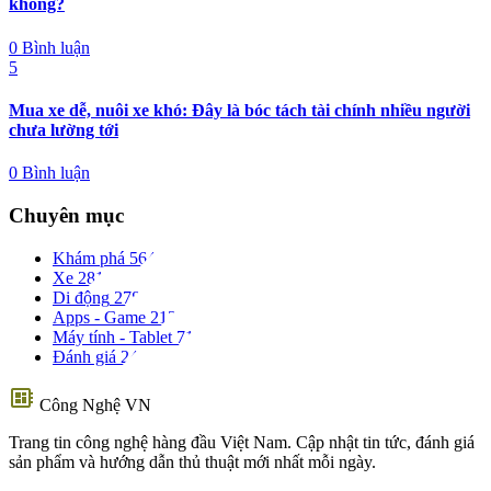
không?
0 Bình luận
5
Mua xe dễ, nuôi xe khó: Đây là bóc tách tài chính nhiều người
chưa lường tới
0 Bình luận
Chuyên mục
Khám phá
564
Xe
281
Di động
278
Apps - Game
213
Máy tính - Tablet
71
Đánh giá
24
developer_board
Công Nghệ VN
Trang tin công nghệ hàng đầu Việt Nam. Cập nhật tin tức, đánh giá
sản phẩm và hướng dẫn thủ thuật mới nhất mỗi ngày.