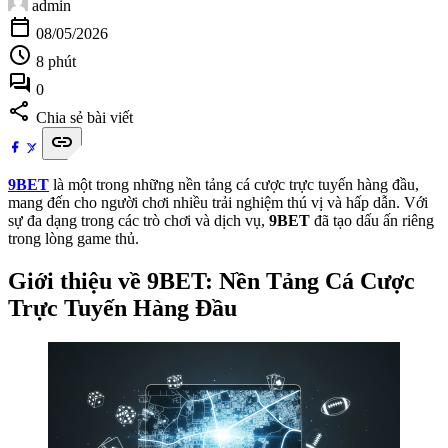
admin
calendar_today
08/05/2026
schedule
8 phút
forum
0
share
Chia sẻ bài viết
link
9BET
là một trong những nền tảng cá cược trực tuyến hàng đầu,
mang đến cho người chơi nhiều trải nghiệm thú vị và hấp dẫn. Với
sự đa dạng trong các trò chơi và dịch vụ,
9BET
đã tạo dấu ấn riêng
trong lòng game thủ.
Giới thiệu về
9BET
: Nền Tảng Cá Cược
Trực Tuyến Hàng Đầu