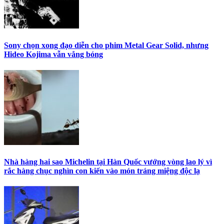
Sony chọn xong đạo diễn cho phim Metal Gear Solid, nhưng
Hideo Kojima vẫn vắng bóng
Nhà hàng hai sao Michelin tại Hàn Quốc vướng vòng lao lý vì
rắc hàng chục nghìn con kiến vào món tráng miệng độc lạ