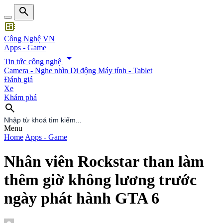
search
developer_board
Công Nghệ VN
Apps - Game
arrow_drop_down
Tin tức công nghệ
Camera - Nghe nhìn
Di động
Máy tính - Tablet
Đánh giá
Xe
Khám phá
search
search
Menu
Home
Apps - Game
Nhân viên Rockstar than làm
thêm giờ không lương trước
ngày phát hành GTA 6