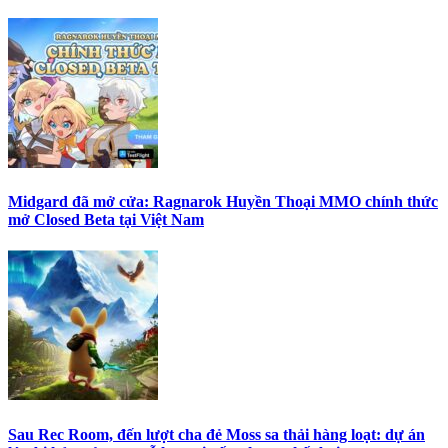
Midgard đã mở cửa: Ragnarok Huyền Thoại MMO chính thức
mở Closed Beta tại Việt Nam
Sau Rec Room, đến lượt cha đẻ Moss sa thải hàng loạt: dự án