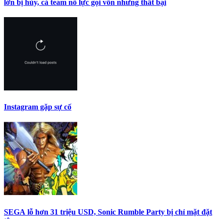
lớn bị hủy, cả team nỗ lực gọi vốn nhưng thất bại
Instagram gặp sự cố
SEGA lỗ hơn 31 triệu USD, Sonic Rumble Party bị chỉ mặt đặt