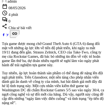
admin
calendar_today
08/05/2026
schedule
4 phút
forum
0
share
Chia sẻ bài viết
link
Tựa game được mong chờ Grand Theft Auto 6 (GTA 6) đang đối
mặt với những áp lực lớn về tiến độ phát triển, khi ngày ra mắt
19/11 đang đến gần. Strauss Zelnick, CEO của Take-Two, công ty
mẹ của Rockstar Games, đã bác bỏ những tin đồn về việc trì hoãn
game lần thứ ba, dự đoán nhiều người sẽ nghỉ làm vào ngày phát
hành để trải nghiệm tựa game này.
Tuy nhiên, áp lực hoàn thành sản phẩm có thể đang đè nặng lên đội
ngũ phát triển. Trên Glassdoor, một nền tảng cho phép nhân viên
đánh giá ẩn danh về công ty của mình, hai bài đánh giá mới đây đã
hé lộ tình trạng này. Một cựu nhân viên kiểm thử game tại
Washington DC đã chấm Rockstar Games 5/5 sao vào ngày 30/4, ca
ngợi công nghệ và sự đổi mới của hãng. Dù vậy, người này cũng đề
cập đến những “ngày làm việc điên cuồng” và tình trạng “ép tiến độ
nặng nề”.