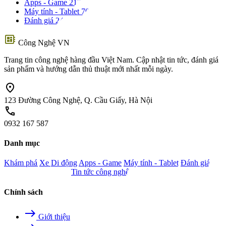
Apps - Game
212
Máy tính - Tablet
70
Đánh giá
24
developer_board
Công Nghệ VN
Trang tin công nghệ hàng đầu Việt Nam. Cập nhật tin tức, đánh giá
sản phẩm và hướng dẫn thủ thuật mới nhất mỗi ngày.
location_on
123 Đường Công Nghệ, Q. Cầu Giấy, Hà Nội
call
0932 167 587
Danh mục
Khám phá
Xe
Di động
Apps - Game
Máy tính - Tablet
Đánh giá
Camera - Nghe nhìn
Tin tức công nghệ
Chính sách
east
Giới thiệu