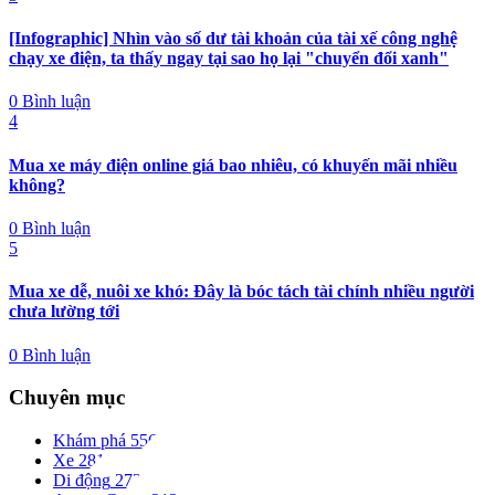
[Infographic] Nhìn vào số dư tài khoản của tài xế công nghệ
chạy xe điện, ta thấy ngay tại sao họ lại "chuyển đổi xanh"
0 Bình luận
4
Mua xe máy điện online giá bao nhiêu, có khuyến mãi nhiều
không?
0 Bình luận
5
Mua xe dễ, nuôi xe khó: Đây là bóc tách tài chính nhiều người
chưa lường tới
0 Bình luận
Chuyên mục
Khám phá
556
Xe
281
Di động
273