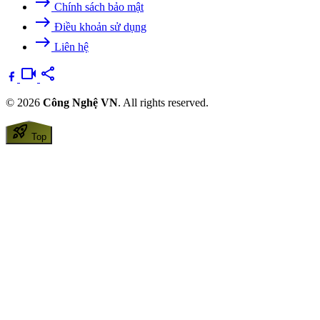
east
Chính sách bảo mật
east
Điều khoản sử dụng
east
Liên hệ
videocam
share
© 2026
Công Nghệ VN
. All rights reserved.
rocket_launch
Top