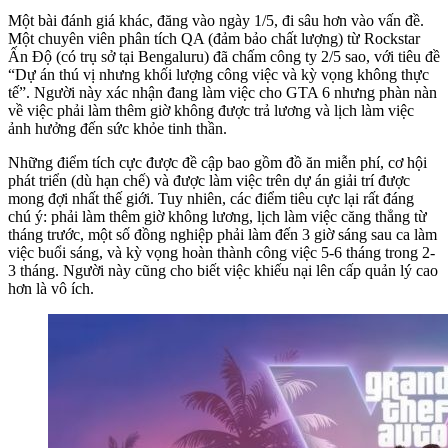
Một bài đánh giá khác, đăng vào ngày 1/5, đi sâu hơn vào vấn đề.
Một chuyên viên phân tích QA (đảm bảo chất lượng) từ Rockstar
Ấn Độ (có trụ sở tại Bengaluru) đã chấm công ty 2/5 sao, với tiêu đề
“Dự án thú vị nhưng khối lượng công việc và kỳ vọng không thực
tế”. Người này xác nhận đang làm việc cho GTA 6 nhưng phàn nàn
về việc phải làm thêm giờ không được trả lương và lịch làm việc
ảnh hưởng đến sức khỏe tinh thần.
Những điểm tích cực được đề cập bao gồm đồ ăn miễn phí, cơ hội
phát triển (dù hạn chế) và được làm việc trên dự án giải trí được
mong đợi nhất thế giới. Tuy nhiên, các điểm tiêu cực lại rất đáng
chú ý: phải làm thêm giờ không lương, lịch làm việc căng thẳng từ
tháng trước, một số đồng nghiệp phải làm đến 3 giờ sáng sau ca làm
việc buổi sáng, và kỳ vọng hoàn thành công việc 5-6 tháng trong 2-
3 tháng. Người này cũng cho biết việc khiếu nại lên cấp quản lý cao
hơn là vô ích.