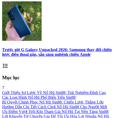
Trước giờ G Galaxy Unpacked 2026: Samsung thay đổi chiến
lược điện thoại gập, sẵn sàng nghênh chiến Apple
format_list_bulleted
Mục lục
7
Giới Thiệu Sơ Lược Về Nổ Hũ Sin88: Trải Nghiệm Đỉnh Cao
Các Loại Hình Nổ Hũ Phổ Biến Trên Sin88
Bí Quyết Chinh Phục Nổ Hũ Sin88: Chiến Lược Thắng Lớn
Hướng Dẫn Chi Tiết Cách Chơi Nổ Hũ Sin88 Cho Người Mới
Ưu Điểm Vượt Trội Khi Tham Gia Nổ Hũ Tại Nền Tảng Sin88
Lời Khuyên Từ Chuyên Gia Để Tối Ưu Hóa Lợi Nhuận Nổ Hũ