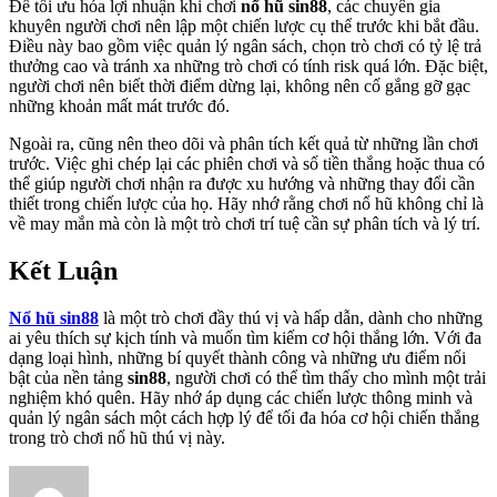
Để tối ưu hóa lợi nhuận khi chơi
nổ hũ sin88
, các chuyên gia
khuyên người chơi nên lập một chiến lược cụ thể trước khi bắt đầu.
Điều này bao gồm việc quản lý ngân sách, chọn trò chơi có tỷ lệ trả
thưởng cao và tránh xa những trò chơi có tính risk quá lớn. Đặc biệt,
người chơi nên biết thời điểm dừng lại, không nên cố gắng gỡ gạc
những khoản mất mát trước đó.
Ngoài ra, cũng nên theo dõi và phân tích kết quả từ những lần chơi
trước. Việc ghi chép lại các phiên chơi và số tiền thắng hoặc thua có
thể giúp người chơi nhận ra được xu hướng và những thay đổi cần
thiết trong chiến lược của họ. Hãy nhớ rằng chơi nổ hũ không chỉ là
về may mắn mà còn là một trò chơi trí tuệ cần sự phân tích và lý trí.
Kết Luận
Nổ hũ sin88
là một trò chơi đầy thú vị và hấp dẫn, dành cho những
ai yêu thích sự kịch tính và muốn tìm kiếm cơ hội thắng lớn. Với đa
dạng loại hình, những bí quyết thành công và những ưu điểm nổi
bật của nền tảng
sin88
, người chơi có thể tìm thấy cho mình một trải
nghiệm khó quên. Hãy nhớ áp dụng các chiến lược thông minh và
quản lý ngân sách một cách hợp lý để tối đa hóa cơ hội chiến thắng
trong trò chơi nổ hũ thú vị này.