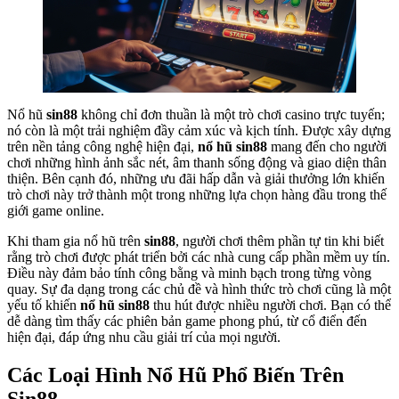
Nổ hũ
sin88
không chỉ đơn thuần là một trò chơi casino trực tuyến;
nó còn là một trải nghiệm đầy cảm xúc và kịch tính. Được xây dựng
trên nền tảng công nghệ hiện đại,
nổ hũ sin88
mang đến cho người
chơi những hình ảnh sắc nét, âm thanh sống động và giao diện thân
thiện. Bên cạnh đó, những ưu đãi hấp dẫn và giải thưởng lớn khiến
trò chơi này trở thành một trong những lựa chọn hàng đầu trong thế
giới game online.
Khi tham gia nổ hũ trên
sin88
, người chơi thêm phần tự tin khi biết
rằng trò chơi được phát triển bởi các nhà cung cấp phần mềm uy tín.
Điều này đảm bảo tính công bằng và minh bạch trong từng vòng
quay. Sự đa dạng trong các chủ đề và hình thức trò chơi cũng là một
yếu tố khiến
nổ hũ sin88
thu hút được nhiều người chơi. Bạn có thể
dễ dàng tìm thấy các phiên bản game phong phú, từ cổ điển đến
hiện đại, đáp ứng nhu cầu giải trí của mọi người.
Các Loại Hình Nổ Hũ Phổ Biến Trên
Sin88