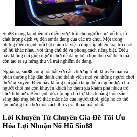
Sin88 mang lại nhiều ưu điểm vượt trội cho người chơi nổ hũ, từ
chất lượng dịch vụ đến sự đa dạng của các trò chơi. Một trong
những điểm mạnh nổi bật chính là việc cung cấp nhiều loại trò chơi
nổ hũ khác nhau, với từng chủ đề và phong cách riêng biệt. Điều
này không chỉ giúp người chơi dễ dàng lựa chọn theo sở thích mà
còn tạo ra sự hứng thú và trải nghiệm đa dạng.
Ngoài ra,
sin88
cũng nổi bật với các chương trình khuyến mãi và
phần thưởng hấp dẫn dành cho thành viên mới và những người chơi
thường xuyên. Điều này không chỉ giúp tăng thêm nguồn lực cho
người chơi mà còn khuyến khích họ tham gia khám phá nhiều trò
chơi hơn nữa. Bên cạnh đó, đội ngũ hỗ trợ khách hàng luôn sẵn
sàng đáp ứng bất kỳ thắc mắc nào của người chơi, giúp họ có thể
tận hưởng trò chơi một cách thú vị và thoải mái nhất.
Lời Khuyên Từ Chuyên Gia Để Tối Ưu
Hóa Lợi Nhuận Nổ Hũ Sin88