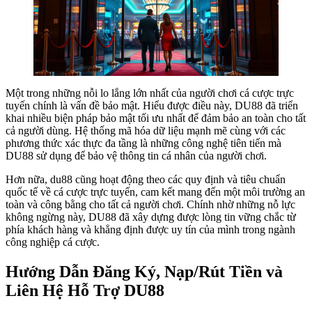
Một trong những nỗi lo lắng lớn nhất của người chơi cá cược trực
tuyến chính là vấn đề bảo mật. Hiểu được điều này, DU88 đã triển
khai nhiều biện pháp bảo mật tối ưu nhất để đảm bảo an toàn cho tất
cả người dùng. Hệ thống mã hóa dữ liệu mạnh mẽ cùng với các
phương thức xác thực đa tầng là những công nghệ tiên tiến mà
DU88 sử dụng để bảo vệ thông tin cá nhân của người chơi.
Hơn nữa, du88 cũng hoạt động theo các quy định và tiêu chuẩn
quốc tế về cá cược trực tuyến, cam kết mang đến một môi trường an
toàn và công bằng cho tất cả người chơi. Chính nhờ những nỗ lực
không ngừng này, DU88 đã xây dựng được lòng tin vững chắc từ
phía khách hàng và khẳng định được uy tín của mình trong ngành
công nghiệp cá cược.
Hướng Dẫn Đăng Ký, Nạp/Rút Tiền và
Liên Hệ Hỗ Trợ DU88