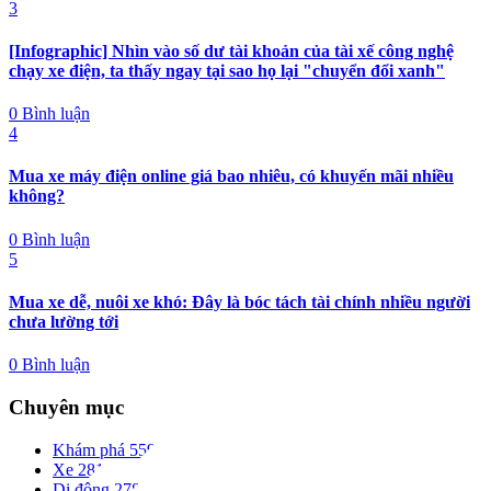
3
[Infographic] Nhìn vào số dư tài khoản của tài xế công nghệ
chạy xe điện, ta thấy ngay tại sao họ lại "chuyển đổi xanh"
0 Bình luận
4
Mua xe máy điện online giá bao nhiêu, có khuyến mãi nhiều
không?
0 Bình luận
5
Mua xe dễ, nuôi xe khó: Đây là bóc tách tài chính nhiều người
chưa lường tới
0 Bình luận
Chuyên mục
Khám phá
559
Xe
281
Di động
278