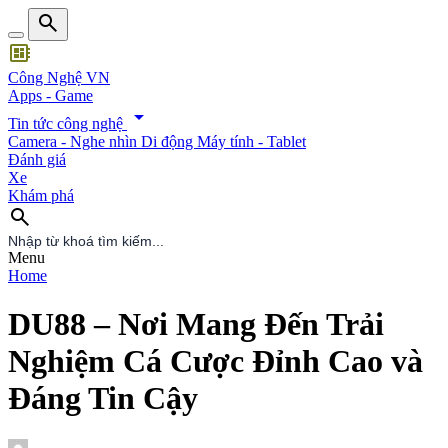
search
developer_board
Công Nghệ VN
Apps - Game
arrow_drop_down
Tin tức công nghệ
Camera - Nghe nhìn
Di động
Máy tính - Tablet
Đánh giá
Xe
Khám phá
search
search
Menu
Home
DU88 – Nơi Mang Đến Trải
Nghiệm Cá Cược Đỉnh Cao và
Đáng Tin Cậy