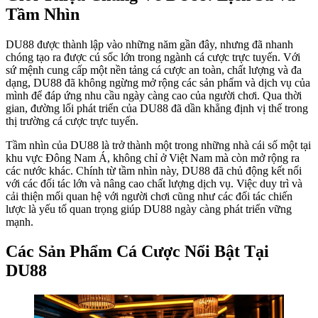
Tầm Nhìn
DU88 được thành lập vào những năm gần đây, nhưng đã nhanh
chóng tạo ra được cú sốc lớn trong ngành cá cược trực tuyến. Với
sứ mệnh cung cấp một nền tảng cá cược an toàn, chất lượng và đa
dạng, DU88 đã không ngừng mở rộng các sản phẩm và dịch vụ của
mình để đáp ứng nhu cầu ngày càng cao của người chơi. Qua thời
gian, đường lối phát triển của DU88 đã dần khẳng định vị thế trong
thị trường cá cược trực tuyến.
Tầm nhìn của DU88 là trở thành một trong những nhà cái số một tại
khu vực Đông Nam Á, không chỉ ở Việt Nam mà còn mở rộng ra
các nước khác. Chính từ tầm nhìn này, DU88 đã chủ động kết nối
với các đối tác lớn và nâng cao chất lượng dịch vụ. Việc duy trì và
cải thiện mối quan hệ với người chơi cũng như các đối tác chiến
lược là yếu tố quan trọng giúp DU88 ngày càng phát triển vững
mạnh.
Các Sản Phẩm Cá Cược Nổi Bật Tại
DU88