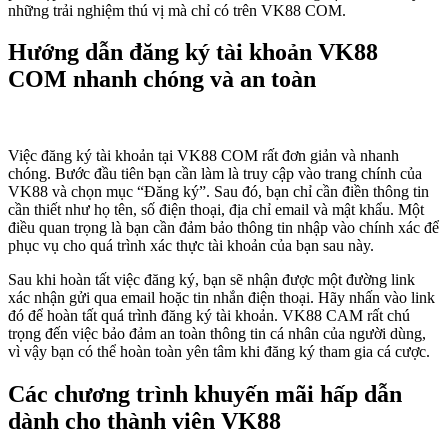
những trải nghiệm thú vị mà chỉ có trên VK88 COM.
Hướng dẫn đăng ký tài khoản VK88
COM nhanh chóng và an toàn
Việc đăng ký tài khoản tại VK88 COM rất đơn giản và nhanh
chóng. Bước đầu tiên bạn cần làm là truy cập vào trang chính của
VK88 và chọn mục “Đăng ký”. Sau đó, bạn chỉ cần điền thông tin
cần thiết như họ tên, số điện thoại, địa chỉ email và mật khẩu. Một
điều quan trọng là bạn cần đảm bảo thông tin nhập vào chính xác để
phục vụ cho quá trình xác thực tài khoản của bạn sau này.
Sau khi hoàn tất việc đăng ký, bạn sẽ nhận được một đường link
xác nhận gửi qua email hoặc tin nhắn điện thoại. Hãy nhấn vào link
đó để hoàn tất quá trình đăng ký tài khoản. VK88 CAM rất chú
trọng đến việc bảo đảm an toàn thông tin cá nhân của người dùng,
vì vậy bạn có thể hoàn toàn yên tâm khi đăng ký tham gia cá cược.
Các chương trình khuyến mãi hấp dẫn
dành cho thành viên VK88