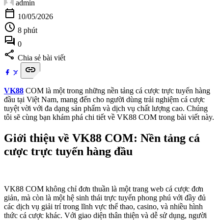
admin
calendar_today
10/05/2026
schedule
8 phút
forum
0
share
Chia sẻ bài viết
link
VK88
COM là một trong những nền tảng cá cược trực tuyến hàng
đầu tại Việt Nam, mang đến cho người dùng trải nghiệm cá cược
tuyệt vời với đa dạng sản phẩm và dịch vụ chất lượng cao. Chúng
tôi sẽ cùng bạn khám phá chi tiết về VK88 COM trong bài viết này.
Giới thiệu về VK88 COM: Nền tảng cá
cược trực tuyến hàng đầu
VK88 COM không chỉ đơn thuần là một trang web cá cược đơn
giản, mà còn là một hệ sinh thái trực tuyến phong phú với đầy đủ
các dịch vụ giải trí trong lĩnh vực thể thao, casino, và nhiều hình
thức cá cược khác. Với giao diện thân thiện và dễ sử dụng, người