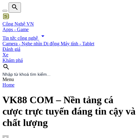
search
developer_board
Công Nghệ VN
Apps - Game
arrow_drop_down
Tin tức công nghệ
Camera - Nghe nhìn
Di động
Máy tính - Tablet
Đánh giá
Xe
Khám phá
search
search
Menu
Home
VK88 COM – Nền tảng cá
cược trực tuyến đáng tin cậy và
chất lượng