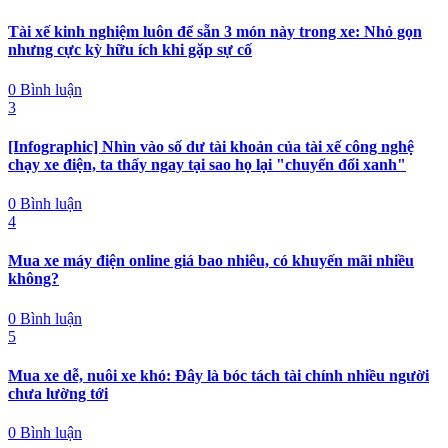
Tài xế kinh nghiệm luôn để sẵn 3 món này trong xe: Nhỏ gọn
nhưng cực kỳ hữu ích khi gặp sự cố
0 Bình luận
3
[Infographic] Nhìn vào số dư tài khoản của tài xế công nghệ
chạy xe điện, ta thấy ngay tại sao họ lại "chuyển đổi xanh"
0 Bình luận
4
Mua xe máy điện online giá bao nhiêu, có khuyến mãi nhiều
không?
0 Bình luận
5
Mua xe dễ, nuôi xe khó: Đây là bóc tách tài chính nhiều người
chưa lường tới
0 Bình luận