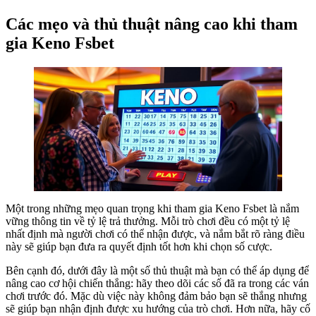
Các mẹo và thủ thuật nâng cao khi tham
gia Keno Fsbet
Một trong những mẹo quan trọng khi tham gia Keno Fsbet là nắm
vững thông tin về tỷ lệ trả thưởng. Mỗi trò chơi đều có một tỷ lệ
nhất định mà người chơi có thể nhận được, và nắm bắt rõ ràng điều
này sẽ giúp bạn đưa ra quyết định tốt hơn khi chọn số cược.
Bên cạnh đó, dưới đây là một số thủ thuật mà bạn có thể áp dụng để
nâng cao cơ hội chiến thắng: hãy theo dõi các số đã ra trong các ván
chơi trước đó. Mặc dù việc này không đảm bảo bạn sẽ thắng nhưng
sẽ giúp bạn nhận định được xu hướng của trò chơi. Hơn nữa, hãy cố