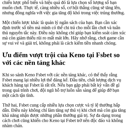
chiến lược phổ biến và hiệu quả đó là lựa chọn số lượng số bạn
muốn chơi. Thực tế, càng nhiều số, cơ hội thắng cũng sẽ tăng lên,
nhưng đồng nghĩa với việc gia tăng độ khó trong việc trúng thưởng.
Một chiến lược khác là quản lý ngân sách của bạn. Bạn cần xác
định trước số tiền mà mình có thể chi trả cho mỗi lần chơi và tuân
thủ nguyên tắc này. Điều này không chỉ giúp bạn kiểm soát cảm xúc
mà còn giảm thiểu rủi ro mất mát lớn. Hãy nhớ rằng, chơi game cần
sự vui vẻ và giải trí, không phải là cách kiếm tiền nhanh chóng.
Ưu điểm vượt trội của Keno tại Fsbet so
với các nền tảng khác
Khi so sánh Keno Fsbet với các nền tảng khác, có thể thấy rằng
Fsbet mang lại nhiều lợi thế đáng kể. Đầu tiên, chất lượng dịch vụ
khách hàng tại Fsbet là rất tốt. Nếu bạn gặp phải bất kỳ vấn đề gì
trong quá trình chơi, đội ngũ hỗ trợ luôn sẵn sàng để giúp đỡ bạn
một cách tận tình.
Thứ hai, Fsbet cung cấp nhiều lựa chọn cược và tỷ lệ thưởng hấp
dẫn. Điều này không chỉ làm tăng sự thú vị khi chơi mà còn gia tăng
khả năng nhận được những phần thưởng giá trị. Sự đa dạng trong
cách chơi cũng khiến cho Keno tại Fsbet trở nên độc đáo và không
nhàm chán.