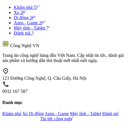
Khám phá
553
Xe
281
Di động
269
Apps - Game
207
Máy tính - Tablet
70
Đánh giá
24
developer_board
Công Nghệ VN
Trang tin công nghệ hàng đầu Việt Nam. Cập nhật tin tức, đánh giá
sản phẩm và hướng dẫn thủ thuật mới nhất mỗi ngày.
location_on
123 Đường Công Nghệ, Q. Cầu Giấy, Hà Nội
call
0932 167 587
Danh mục
Khám phá
Xe
Di động
Apps - Game
Máy tính - Tablet
Đánh giá
Camera - Nghe nhìn
Tin tức công nghệ