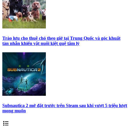
Trào lưu cho thuê chó theo giờ tại Trung Quốc và góc khuất
tàn nhẫn khiến vật nuôi kiệt quệ tâm lý
Subnautica 2 mở đặt trước trên Steam sau khi vượt 5 triệu lượt
mong muốn
format_list_bulleted