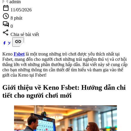
admin
calendar_today
11/05/2026
schedule
8 phút
forum
0
share
Chia sẻ bài viết
link
Keno
Fsbet
là một trong những trò chơi được yêu thích nhất tại
Fsbet, mang đến cho người chơi những trải nghiệm thú vị và cơ hội
thắng lớn với những phần thưởng hấp dẫn. Bài viết này sẽ cung cấp
cho bạn những thông tin cần thiết để tìm hiểu và tham gia vào thế
giới của Keno tại Fsbet!
Giới thiệu về Keno Fsbet: Hướng dẫn chi
tiết cho người chơi mới