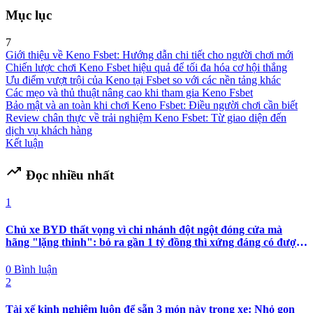
Mục lục
7
Giới thiệu về Keno Fsbet: Hướng dẫn chi tiết cho người chơi mới
Chiến lược chơi Keno Fsbet hiệu quả để tối đa hóa cơ hội thắng
Ưu điểm vượt trội của Keno tại Fsbet so với các nền tảng khác
Các mẹo và thủ thuật nâng cao khi tham gia Keno Fsbet
Bảo mật và an toàn khi chơi Keno Fsbet: Điều người chơi cần biết
Review chân thực về trải nghiệm Keno Fsbet: Từ giao diện đến
dịch vụ khách hàng
Kết luận
trending_up
Đọc nhiều nhất
1
Chủ xe BYD thất vọng vì chi nhánh đột ngột đóng cửa mà
hãng "lặng thinh": bỏ ra gần 1 tỷ đồng thì xứng đáng có được
nhiều hơn sự im lặng
0 Bình luận
2
Tài xế kinh nghiệm luôn để sẵn 3 món này trong xe: Nhỏ gọn