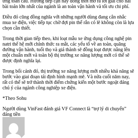
ứng toàn cầu. Hướng tiếp cận này đồng thời mở ra lời giải cho hai
bài toán lớn nhất của ngành là an toàn vận hành và tối ưu chi phí.
Điều đó cũng đồng nghĩa với những người dùng đang cân nhắc
mua xe điện, việc tiếp tục chờ đợi pin thể rắn có lẽ không còn là lựa
chọn cần thiết.
Trong thời gian tiếp theo, khi loạt mẫu xe ứng dụng công nghệ pin
natri thế hệ mới chính thức ra mắt, các yếu tố về an toàn, quãng
đường vận hành, tuổi thọ và giá thành sẽ đồng loạt được nâng lên
một chuẩn mới và toàn bộ thị trường xe năng lượng mới có thể sẽ
được định nghĩa lại.
Trong bối cảnh đó, thị trường xe năng lượng mới nhiều khả năng sẽ
bước vào giai đoạn tái định hình mạnh mẽ. Và nửa cuối năm nay,
rất có thể sẽ trở thành thời điểm chứng kiến một bước ngoặt đáng
chú ý của ngành công nghiệp xe điện.
*Theo Sohu
Người dùng VinFast đánh giá VF Connect là “trợ lý di chuyển”
đáng tiền