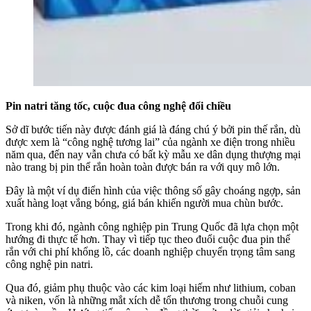
Pin
natri tăng tốc, cuộc đua công nghệ đổi chiều
Sở dĩ bước tiến này được đánh giá là đáng chú ý bởi pin thế rắn, dù
được xem là “công nghệ tương lai” của ngành xe điện trong nhiều
năm qua, đến nay vẫn chưa có bất kỳ mẫu xe dân dụng thượng mại
nào trang bị pin thể rắn hoàn toàn được bán ra với quy mô lớn.
Đây là một ví dụ điển hình của việc thông số gây choáng ngợp, sản
xuất hàng loạt vắng bóng, giá bán khiến người mua chùn bước.
Trong khi đó, ngành công nghiệp pin Trung Quốc đã lựa chọn một
hướng đi thực tế hơn. Thay vì tiếp tục theo đuổi cuộc đua pin thể
rắn với chi phí khổng lồ, các doanh nghiệp chuyển trọng tâm sang
công nghệ pin natri.
Qua đó, giảm phụ thuộc vào các kim loại hiếm như lithium, coban
và niken, vốn là những mắt xích dễ tổn thương trong chuỗi cung