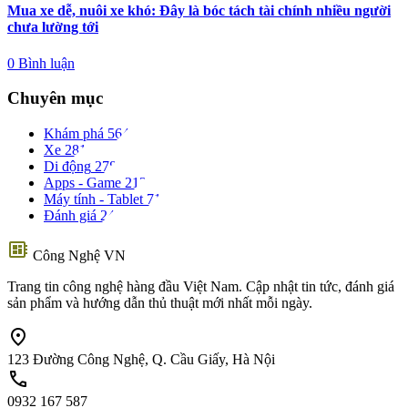
Mua xe dễ, nuôi xe khó: Đây là bóc tách tài chính nhiều người
chưa lường tới
0 Bình luận
Chuyên mục
Khám phá
564
Xe
281
Di động
278
Apps - Game
213
Máy tính - Tablet
71
Đánh giá
24
developer_board
Công Nghệ VN
Trang tin công nghệ hàng đầu Việt Nam. Cập nhật tin tức, đánh giá
sản phẩm và hướng dẫn thủ thuật mới nhất mỗi ngày.
location_on
123 Đường Công Nghệ, Q. Cầu Giấy, Hà Nội
call
0932 167 587