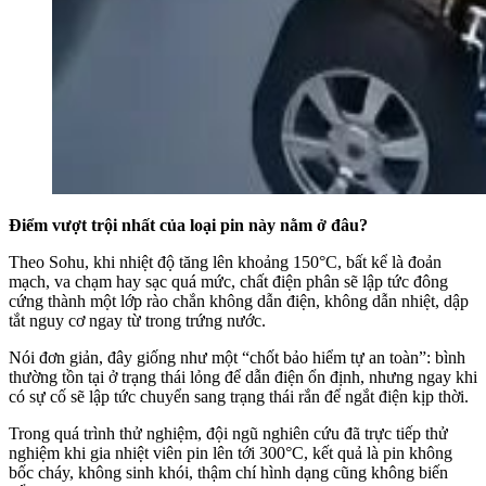
Điểm vượt trội nhất của loại
pin này
nằm ở đâu?
Theo Sohu, khi nhiệt độ tăng lên khoảng 150°C, bất kể là đoản
mạch, va chạm hay sạc quá mức, chất điện phân sẽ lập tức đông
cứng thành một lớp rào chắn không dẫn điện, không dẫn nhiệt, dập
tắt nguy cơ ngay từ trong trứng nước.
Nói đơn giản, đây giống như một “chốt bảo hiểm tự an toàn”: bình
thường tồn tại ở trạng thái lỏng để dẫn điện ổn định, nhưng ngay khi
có sự cố sẽ lập tức chuyển sang trạng thái rắn để ngắt điện kịp thời.
Trong quá trình thử nghiệm, đội ngũ nghiên cứu đã trực tiếp thử
nghiệm khi gia nhiệt viên pin lên tới 300°C, kết quả là pin không
bốc cháy, không sinh khói, thậm chí hình dạng cũng không biến