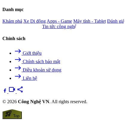
Danh mục
Khám phá
Xe
Di động
Apps - Game
Máy tính - Tablet
Đánh giá
Camera - Nghe nhìn
Tin tức công nghệ
Chính sách
east
Giới thiệu
east
Chính sách bảo mật
east
Điều khoản sử dụng
east
Liên hệ
videocam
share
© 2026
Công Nghệ VN
. All rights reserved.
rocket_launch
Top