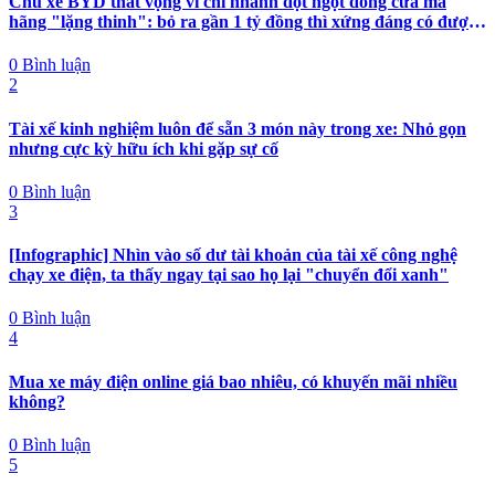
Chủ xe BYD thất vọng vì chi nhánh đột ngột đóng cửa mà
hãng "lặng thinh": bỏ ra gần 1 tỷ đồng thì xứng đáng có được
nhiều hơn sự im lặng
0 Bình luận
2
Tài xế kinh nghiệm luôn để sẵn 3 món này trong xe: Nhỏ gọn
nhưng cực kỳ hữu ích khi gặp sự cố
0 Bình luận
3
[Infographic] Nhìn vào số dư tài khoản của tài xế công nghệ
chạy xe điện, ta thấy ngay tại sao họ lại "chuyển đổi xanh"
0 Bình luận
4
Mua xe máy điện online giá bao nhiêu, có khuyến mãi nhiều
không?
0 Bình luận
5