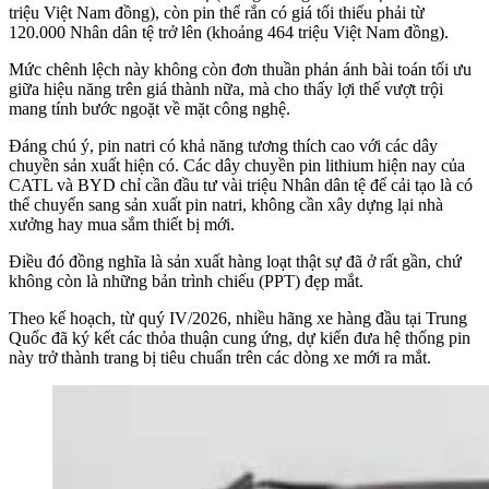
triệu Việt Nam đồng), còn pin thể rắn có giá tối thiểu phải từ
120.000 Nhân dân tệ trở lên (khoảng 464 triệu Việt Nam đồng).
Mức chênh lệch này không còn đơn thuần phản ánh bài toán tối ưu
giữa hiệu năng trên giá thành nữa, mà cho thấy lợi thế vượt trội
mang tính bước ngoặt về mặt công nghệ.
Đáng chú ý, pin natri có khả năng tương thích cao với các dây
chuyền sản xuất hiện có. Các dây chuyền pin lithium hiện nay của
CATL và BYD chỉ cần đầu tư vài triệu Nhân dân tệ để cải tạo là có
thể chuyển sang sản xuất pin natri, không cần xây dựng lại nhà
xưởng hay mua sắm thiết bị mới.
Điều đó đồng nghĩa là sản xuất hàng loạt thật sự đã ở rất gần, chứ
không còn là những bản trình chiếu (PPT) đẹp mắt.
Theo kế hoạch, từ quý IV/2026, nhiều hãng xe hàng đầu tại Trung
Quốc đã ký kết các thỏa thuận cung ứng, dự kiến đưa hệ thống pin
này trở thành trang bị tiêu chuẩn trên các dòng xe mới ra mắt.