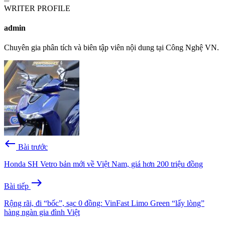
WRITER PROFILE
admin
Chuyên gia phân tích và biên tập viên nội dung tại Công Nghệ VN.
west
Bài trước
Honda SH Vetro bản mới về Việt Nam, giá hơn 200 triệu đồng
east
Bài tiếp
Rộng rãi, đi “bốc”, sạc 0 đồng: VinFast Limo Green “lấy lòng”
hàng ngàn gia đình Việt