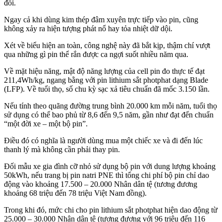
đổi.
Ngay cả khi dùng kim thép đâm xuyên trực tiếp vào pin, cũng
không xảy ra hiện tượng phát nổ hay tỏa nhiệt dữ dội.
Xét về biểu hiện an toàn, công nghệ này đã bắt kịp, thậm chí vượt
qua những gì pin thể rắn được ca ngợi suốt nhiều năm qua.
Về mặt hiệu năng, mật độ năng lượng của cell pin đo thực tế đạt
211,4Wh/kg, ngang bằng với pin lithium sắt photphat dạng Blade
(LFP). Về tuổi thọ, số chu kỳ sạc xả tiêu chuẩn đã mốc 3.150 lần.
Nếu tính theo quãng đường trung bình 20.000 km mỗi năm, tuổi thọ
sử dụng có thể bao phủ từ 8,6 đến 9,5 năm, gần như đạt đến chuẩn
“một đời xe – một bộ pin”.
Điều đó có nghĩa là người dùng mua một chiếc xe và đi đến lúc
thanh lý mà không cần phải thay pin.
Đối mẫu xe gia đình cỡ nhỏ sử dụng bộ pin với dung lượng khoảng
50kWh, nếu trang bị pin natri PNE thì tổng chi phí bộ pin chỉ dao
động vào khoảng 17.500 – 20.000 Nhân dân tệ (tương đương
khoảng 68 triệu đến 78 triệu Việt Nam đồng).
Trong khi đó, mức chi cho pin lithium sắt photphat hiện dao động từ
25.000 – 30.000 Nhân dân tệ (tương đương với 96 triệu đến 116