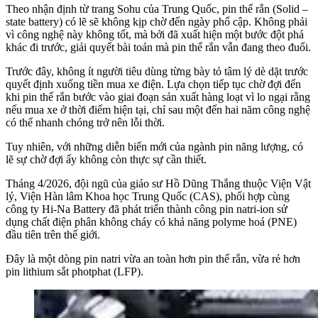
Theo nhận định từ trang Sohu của Trung Quốc, pin thể rắn (Solid –
state battery) có lẽ sẽ không kịp chờ đến ngày phổ cập. Không phải
vì công nghệ này không tốt, mà bởi đã xuất hiện một bước đột phá
khác đi trước, giải quyết bài toán mà pin thể rắn vẫn đang theo đuổi.
Trước đây, không ít người tiêu dùng từng bày tỏ tâm lý dè dặt trước
quyết định xuống tiền mua xe điện. Lựa chọn tiếp tục chờ đợi đến
khi pin thể rắn bước vào giai đoạn sản xuất hàng loạt vì lo ngại rằng
nếu mua xe ở thời điểm hiện tại, chỉ sau một đến hai năm công nghệ
có thể nhanh chóng trở nên lỗi thời.
Tuy nhiên, với những diễn biến mới của ngành pin năng lượng, có
lẽ sự chờ đợi ấy không còn thực sự cần thiết.
Tháng 4/2026, đội ngũ của giáo sư Hồ Dũng Thắng thuộc Viện Vật
lý, Viện Hàn lâm Khoa học Trung Quốc (CAS), phối hợp cùng
công ty Hi-Na Battery đã phát triển thành công pin natri-ion sử
dụng chất điện phân không cháy có khả năng polyme hoá (PNE)
đầu tiên trên thế giới.
Đây là một dòng pin natri vừa an toàn hơn pin thể rắn, vừa rẻ hơn
pin lithium sắt photphat (LFP).