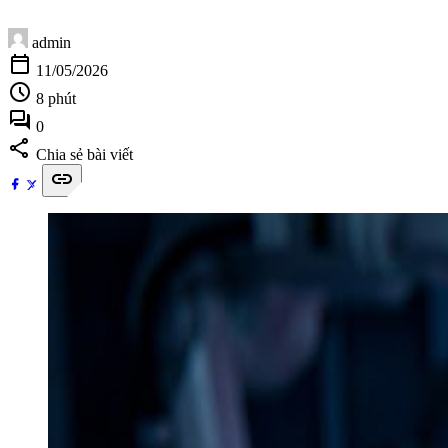
admin
calendar_today
11/05/2026
schedule
8 phút
forum
0
share
Chia sẻ bài viết
link