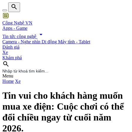
search
developer_board
Công Nghệ VN
Apps - Game
arrow_drop_down
Tin tức công nghệ
Camera - Nghe nhìn
Di động
Máy tính - Tablet
Đánh giá
Xe
Khám phá
search
search
Menu
Home
Xe
Tin vui cho khách hàng muốn
mua xe điện: Cuộc chơi có thể
đổi chiều ngay từ cuối năm
2026.