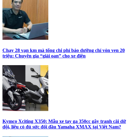
Chạy 28 vạn km mà tổng chi phí bảo dưỡng chỉ vỏn vẹn 20
triệu: Chuyên gia “giải oan” cho xe điện
Kymco Xciting X350: Mẫu xe tay ga 350cc gây tranh cãi dữ
dội, liệu có đủ sức đối đầu Yamaha XMAX tại Việt Nam?