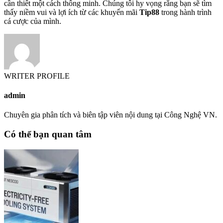
cần thiết một cách thông minh. Chúng tôi hy vọng rằng bạn sẽ tìm
thấy niềm vui và lợi ích từ các khuyến mãi
Tip88
trong hành trình
cá cược của mình.
WRITER PROFILE
admin
Chuyên gia phân tích và biên tập viên nội dung tại Công Nghệ VN.
Có thể bạn quan tâm