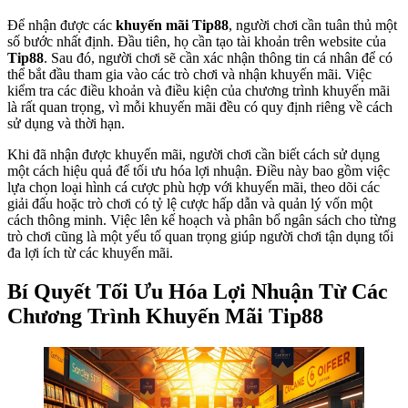
Để nhận được các
khuyến mãi Tip88
, người chơi cần tuân thủ một
số bước nhất định. Đầu tiên, họ cần tạo tài khoản trên website của
Tip88
. Sau đó, người chơi sẽ cần xác nhận thông tin cá nhân để có
thể bắt đầu tham gia vào các trò chơi và nhận khuyến mãi. Việc
kiểm tra các điều khoản và điều kiện của chương trình khuyến mãi
là rất quan trọng, vì mỗi khuyến mãi đều có quy định riêng về cách
sử dụng và thời hạn.
Khi đã nhận được khuyến mãi, người chơi cần biết cách sử dụng
một cách hiệu quả để tối ưu hóa lợi nhuận. Điều này bao gồm việc
lựa chọn loại hình cá cược phù hợp với khuyến mãi, theo dõi các
giải đấu hoặc trò chơi có tỷ lệ cược hấp dẫn và quản lý vốn một
cách thông minh. Việc lên kế hoạch và phân bổ ngân sách cho từng
trò chơi cũng là một yếu tố quan trọng giúp người chơi tận dụng tối
đa lợi ích từ các khuyến mãi.
Bí Quyết Tối Ưu Hóa Lợi Nhuận Từ Các
Chương Trình Khuyến Mãi
Tip88