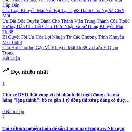
Hấp Dẫn
Các Loại Khuyến Mãi Nổi Bật Tại Tip88 Dành Cho Người Chơi
Mới
Ưu Đãi Độc Quyền Dành Cho Thành Viên Trung Thành Của Tip88
Hướng Dẫn Chi Tiết Cách Thức Nhận và Sử Dụng Khuyến Mãi
Tip88
Bí Quyết Tối Ưu Hóa Lợi Nhuận Từ Các Chương Trình Khuyến
Mãi Tip88
Câu Hỏi Thường Gặp Về Khuyến Mãi Tip88 và Lưu Ý Quan
Trọng
Kết Luận
trending_up
Đọc nhiều nhất
1
Chủ xe BYD thất vọng vì chi nhánh đột ngột đóng cửa mà
hãng "lặng thinh": bỏ ra gần 1 tỷ đồng thì xứng đáng có được
nhiều hơn sự im lặng
0 Bình luận
2
Tài xế kinh nghiệm luôn để sẵn 3 món này trong xe: Nhỏ gọn