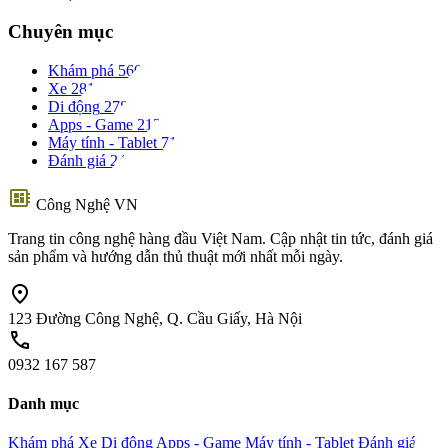
Chuyên mục
Khám phá
560
Xe
281
Di động
278
Apps - Game
212
Máy tính - Tablet
71
Đánh giá
24
developer_board
Công Nghệ VN
Trang tin công nghệ hàng đầu Việt Nam. Cập nhật tin tức, đánh giá
sản phẩm và hướng dẫn thủ thuật mới nhất mỗi ngày.
location_on
123 Đường Công Nghệ, Q. Cầu Giấy, Hà Nội
call
0932 167 587
Danh mục
Khám phá
Xe
Di động
Apps - Game
Máy tính - Tablet
Đánh giá