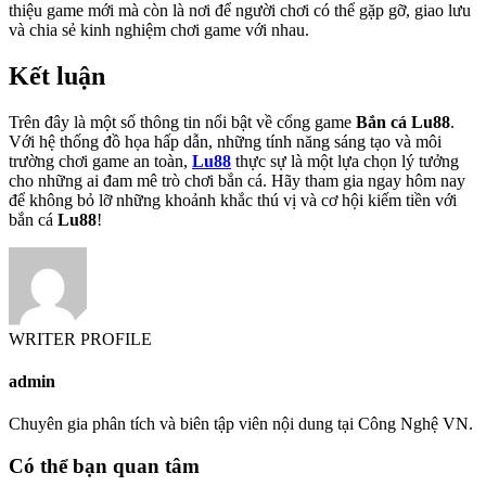
thiệu game mới mà còn là nơi để người chơi có thể gặp gỡ, giao lưu
và chia sẻ kinh nghiệm chơi game với nhau.
Kết luận
Trên đây là một số thông tin nổi bật về cổng game
Bắn cá Lu88
.
Với hệ thống đồ họa hấp dẫn, những tính năng sáng tạo và môi
trường chơi game an toàn,
Lu88
thực sự là một lựa chọn lý tưởng
cho những ai đam mê trò chơi bắn cá. Hãy tham gia ngay hôm nay
để không bỏ lỡ những khoảnh khắc thú vị và cơ hội kiếm tiền với
bắn cá
Lu88
!
WRITER PROFILE
admin
Chuyên gia phân tích và biên tập viên nội dung tại Công Nghệ VN.
Có thể bạn quan tâm