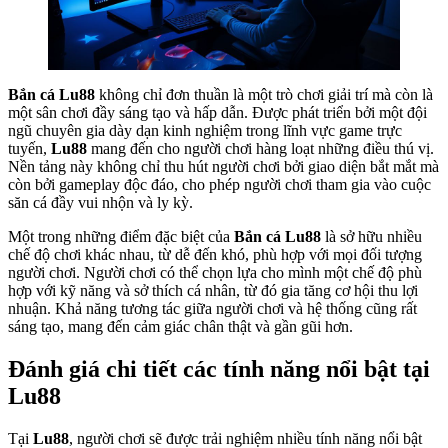
Bắn cá Lu88
không chỉ đơn thuần là một trò chơi giải trí mà còn là
một sân chơi đầy sáng tạo và hấp dẫn. Được phát triển bởi một đội
ngũ chuyên gia dày dạn kinh nghiệm trong lĩnh vực game trực
tuyến,
Lu88
mang đến cho người chơi hàng loạt những điều thú vị.
Nền tảng này không chỉ thu hút người chơi bởi giao diện bắt mắt mà
còn bởi gameplay độc đáo, cho phép người chơi tham gia vào cuộc
săn cá đầy vui nhộn và ly kỳ.
Một trong những điểm đặc biệt của
Bắn cá Lu88
là sở hữu nhiều
chế độ chơi khác nhau, từ dễ đến khó, phù hợp với mọi đối tượng
người chơi. Người chơi có thể chọn lựa cho mình một chế độ phù
hợp với kỹ năng và sở thích cá nhân, từ đó gia tăng cơ hội thu lợi
nhuận. Khả năng tương tác giữa người chơi và hệ thống cũng rất
sáng tạo, mang đến cảm giác chân thật và gần gũi hơn.
Đánh giá chi tiết các tính năng nổi bật tại
Lu88
Tại
Lu88
, người chơi sẽ được trải nghiệm nhiều tính năng nổi bật