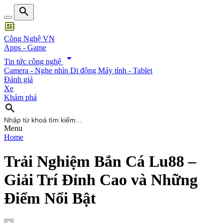
search
developer_board
Công Nghệ VN
Apps - Game
arrow_drop_down
Tin tức công nghệ
Camera - Nghe nhìn
Di động
Máy tính - Tablet
Đánh giá
Xe
Khám phá
search
search
Menu
Home
Trải Nghiệm Bắn Cá Lu88 –
Giải Trí Đỉnh Cao và Những
Điểm Nổi Bật