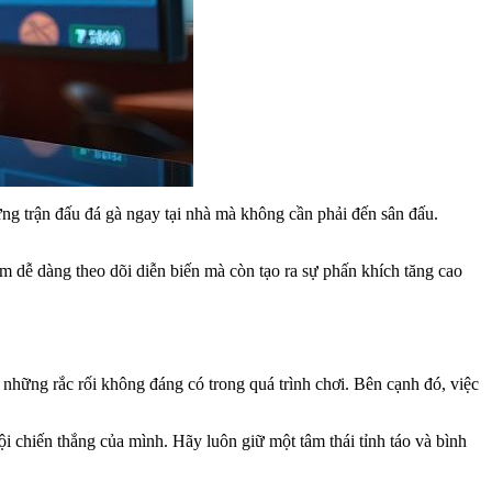
ng trận đấu đá gà ngay tại nhà mà không cần phải đến sân đấu.
em dễ dàng theo dõi diễn biến mà còn tạo ra sự phấn khích tăng cao
h những rắc rối không đáng có trong quá trình chơi. Bên cạnh đó, việc
ội chiến thắng của mình. Hãy luôn giữ một tâm thái tỉnh táo và bình