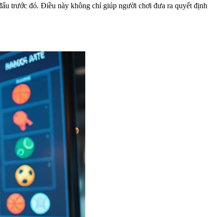
đấu trước đó. Điều này không chỉ giúp người chơi đưa ra quyết định