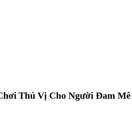
Chơi Thú Vị Cho Người Đam Mê