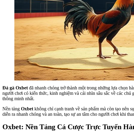
Đá gà Oxbet
đã nhanh chóng trở thành một trong những lựa chọn hàn
người chơi có kiến thức, kinh nghiệm và cái nhìn sâu sắc về các chú
thông minh nhất.
Nền tảng
Oxbet
không chỉ cạnh tranh về sản phẩm mà còn tạo nên sự 
diễn ra nhanh chóng và an toàn, tạo sự an tâm cho người chơi khi tha
Oxbet
: Nền Tảng Cá Cược Trực Tuyến Hà