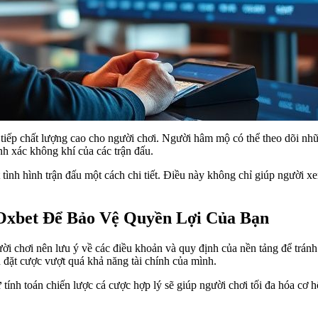
tiếp chất lượng cao cho người chơi. Người hâm mộ có thể theo dõi nhữ
h xác không khí của các trận đấu.
tình hình trận đấu một cách chi tiết. Điều này không chỉ giúp người x
Oxbet
Để Bảo Vệ Quyền Lợi Của Bạn
Người chơi nên lưu ý về các điều khoản và quy định của nền tảng để trán
 đặt cược vượt quá khả năng tài chính của mình.
tính toán chiến lược cá cược hợp lý sẽ giúp người chơi tối đa hóa cơ h