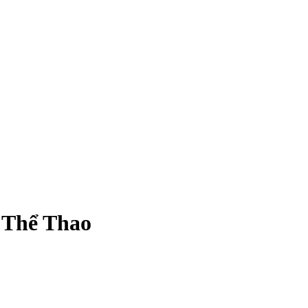
 Thể Thao