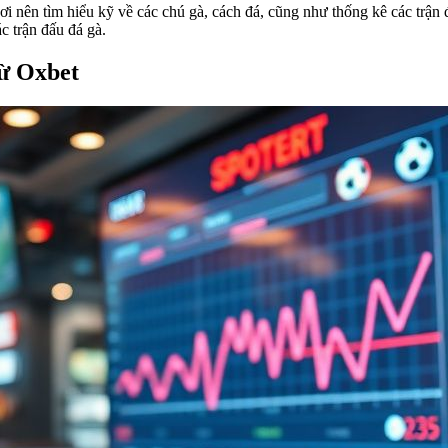
i nên tìm hiểu kỹ về các chú gà, cách đá, cũng như thống kê các trận 
c trận đấu đá gà.
Từ
Oxbet