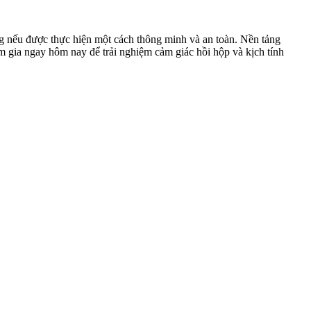
ng nếu được thực hiện một cách thông minh và an toàn. Nền tảng
am gia ngay hôm nay để trải nghiệm cảm giác hồi hộp và kịch tính