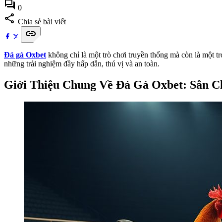
forum
0
share
Chia sẻ bài viết
link
Đá gà Oxbet
không chỉ là một trò chơi truyền thống mà còn là một tr
những trải nghiệm đầy hấp dẫn, thú vị và an toàn.
Giới Thiệu Chung Về Đá Gà
Oxbet
: Sân 