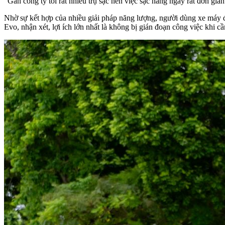
“Gần công ty tôi rất nhiều trụ sạc nên việc sạc hàng ngày rất đơn giả
Nhờ sự kết hợp của nhiều giải pháp năng lượng, người dùng xe máy đ
Evo, nhận xét, lợi ích lớn nhất là không bị gián đoạn công việc khi c