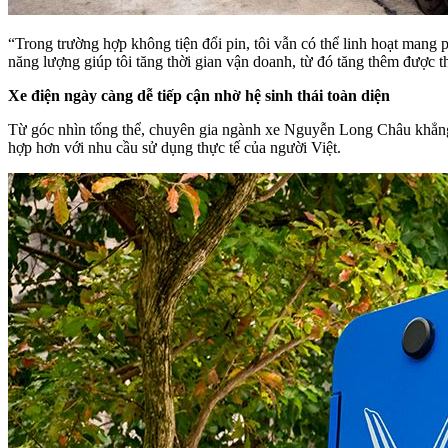
“Trong trường hợp không tiện đổi pin, tôi vẫn có thể linh hoạt mang 
năng lượng giúp tôi tăng thời gian vận doanh, từ đó tăng thêm được 
Xe điện ngày càng dễ tiếp cận nhờ hệ sinh thái toàn diện
Từ góc nhìn tổng thể, chuyên gia ngành xe Nguyễn Long Châu khẳng đ
hợp hơn với nhu cầu sử dụng thực tế của người Việt.