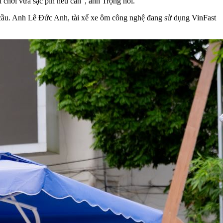
i chơi vừa sạc pin nếu cần”, anh Trọng nói.
u cầu. Anh Lê Đức Anh, tài xế xe ôm công nghệ đang sử dụng VinFast