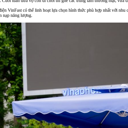
n. Cuối tuần đưa vợ con đi chơi thì ghé các trung tâm thương mại, vừa đ
iện VinFast có thể linh hoạt lựa chọn hình thức phù hợp nhất với nh
ần nạp năng lượng.