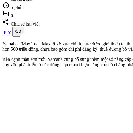
schedule
5 phút
forum
0
share
Chia sẻ bài viết
link
Yamaha TMax Tech Max 2026 vừa chính thức được giới thiệu tại thị 
hơn 500 triệu đồng, chưa bao gồm chi phí đăng ký, thuế đường bộ và
Bên cạnh màu sơn mới, Yamaha cũng bổ sung thêm một số nâng cấp c
này vốn phát triển từ các dòng supersport hiệu năng cao của hãng nh