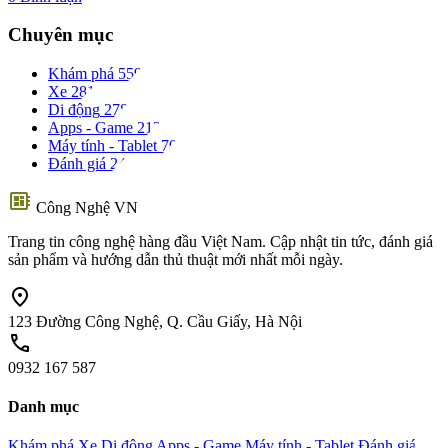
Chuyên mục
Khám phá
559
Xe
281
Di động
278
Apps - Game
212
Máy tính - Tablet
70
Đánh giá
24
developer_board
Công Nghệ VN
Trang tin công nghệ hàng đầu Việt Nam. Cập nhật tin tức, đánh giá
sản phẩm và hướng dẫn thủ thuật mới nhất mỗi ngày.
location_on
123 Đường Công Nghệ, Q. Cầu Giấy, Hà Nội
call
0932 167 587
Danh mục
Khám phá
Xe
Di động
Apps - Game
Máy tính - Tablet
Đánh giá