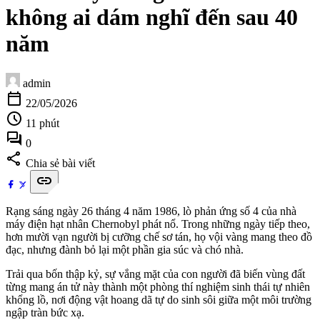
không ai dám nghĩ đến sau 40
năm
admin
calendar_today
22/05/2026
schedule
11 phút
forum
0
share
Chia sẻ bài viết
link
Rạng sáng ngày 26 tháng 4 năm 1986, lò phản ứng số 4 của nhà
máy điện hạt nhân Chernobyl phát nổ. Trong những ngày tiếp theo,
hơn mười vạn người bị cưỡng chế sơ tán, họ vội vàng mang theo đồ
đạc, nhưng đành bỏ lại một phần gia súc và chó nhà.
Trải qua bốn thập kỷ, sự vắng mặt của con người đã biến vùng đất
từng mang án tử này thành một phòng thí nghiệm sinh thái tự nhiên
khổng lồ, nơi động vật hoang dã tự do sinh sôi giữa một môi trường
ngập tràn bức xạ.