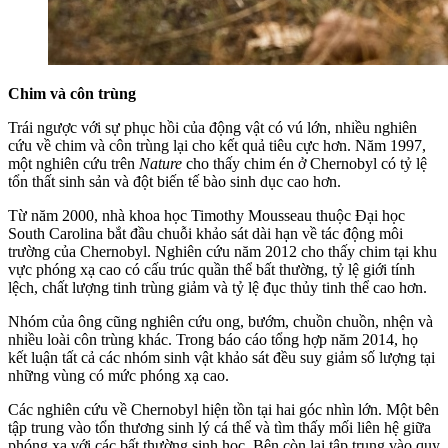
Chim và côn trùng
Trái ngược với sự phục hồi của động vật có vú lớn, nhiều nghiên
cứu về chim và côn trùng lại cho kết quả tiêu cực hơn. Năm 1997,
một nghiên cứu trên
Nature
cho thấy chim én ở Chernobyl có tỷ lệ
tổn thất sinh sản và đột biến tế bào sinh dục cao hơn.
Từ năm 2000, nhà khoa học Timothy Mousseau thuộc Đại học
South Carolina bắt đầu chuỗi khảo sát dài hạn về tác động môi
trường của Chernobyl. Nghiên cứu năm 2012 cho thấy chim tại khu
vực phóng xạ cao có cấu trúc quần thể bất thường, tỷ lệ giới tính
lệch, chất lượng tinh trùng giảm và tỷ lệ đục thủy tinh thể cao hơn.
Nhóm của ông cũng nghiên cứu ong, bướm, chuồn chuồn, nhện và
nhiều loài côn trùng khác. Trong báo cáo tổng hợp năm 2014, họ
kết luận tất cả các nhóm sinh vật khảo sát đều suy giảm số lượng tại
những vùng có mức phóng xạ cao.
Các nghiên cứu về Chernobyl hiện tồn tại hai góc nhìn lớn. Một bên
tập trung vào tổn thương sinh lý cá thể và tìm thấy mối liên hệ giữa
phóng xạ với các bất thường sinh học. Bên còn lại tập trung vào quy