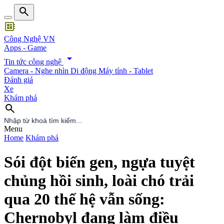
search
developer_board
Công Nghệ VN
Apps - Game
arrow_drop_down
Tin tức công nghệ
Camera - Nghe nhìn
Di động
Máy tính - Tablet
Đánh giá
Xe
Khám phá
search
search
Menu
Home
Khám phá
Sói đột biến gen, ngựa tuyệt
chủng hồi sinh, loài chó trải
qua 20 thế hệ vẫn sống:
Chernobyl đang làm điều