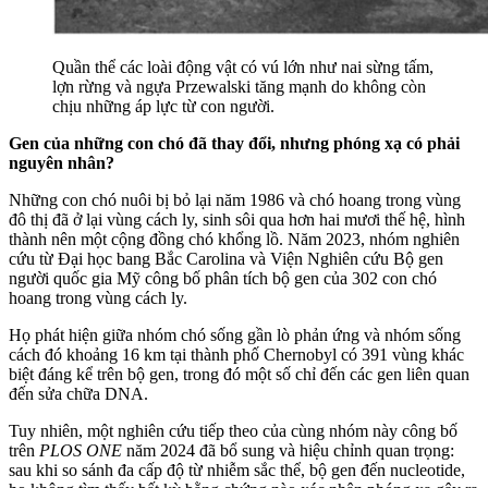
Quần thể các loài động vật có vú lớn như nai sừng tấm,
lợn rừng và ngựa Przewalski tăng mạnh do không còn
chịu những áp lực từ con người.
Gen của những con chó đã thay đổi, nhưng phóng xạ có phải
nguyên nhân?
Những con chó nuôi bị bỏ lại năm 1986 và chó hoang trong vùng
đô thị đã ở lại vùng cách ly, sinh sôi qua hơn hai mươi thế hệ, hình
thành nên một cộng đồng chó khổng lồ. Năm 2023, nhóm nghiên
cứu từ Đại học bang Bắc Carolina và Viện Nghiên cứu Bộ gen
người quốc gia Mỹ công bố phân tích bộ gen của 302 con chó
hoang trong vùng cách ly.
Họ phát hiện giữa nhóm chó sống gần lò phản ứng và nhóm sống
cách đó khoảng 16 km tại thành phố Chernobyl có 391 vùng khác
biệt đáng kể trên bộ gen, trong đó một số chỉ đến các gen liên quan
đến sửa chữa DNA.
Tuy nhiên, một nghiên cứu tiếp theo của cùng nhóm này công bố
trên
PLOS ONE
năm 2024 đã bổ sung và hiệu chỉnh quan trọng:
sau khi so sánh đa cấp độ từ nhiễm sắc thể, bộ gen đến nucleotide,