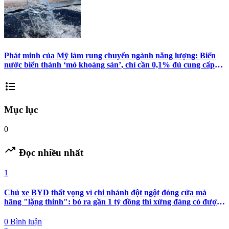
Phát minh của Mỹ làm rung chuyển ngành năng lượng: Biến
nước biển thành ‘mỏ khoáng sản’, chỉ cần 0,1% đủ cung cấp
cho nhân loại 50.000 năm
format_list_bulleted
Mục lục
0
trending_up
Đọc nhiều nhất
1
Chủ xe BYD thất vọng vì chi nhánh đột ngột đóng cửa mà
hãng "lặng thinh": bỏ ra gần 1 tỷ đồng thì xứng đáng có được
nhiều hơn sự im lặng
0 Bình luận