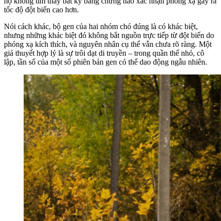
họ không tìm thấy bất kỳ bằng chứng nào xác nhận phóng xạ gây ra
tốc độ đột biến cao hơn.
Nói cách khác, bộ gen của hai nhóm chó đúng là có khác biệt,
nhưng những khác biệt đó không bắt nguồn trực tiếp từ đột biến do
phóng xạ kích thích, và nguyên nhân cụ thể vẫn chưa rõ ràng. Một
giả thuyết hợp lý là sự trôi dạt di truyền – trong quần thể nhỏ, cô
lập, tần số của một số phiên bản gen có thể dao động ngẫu nhiên.