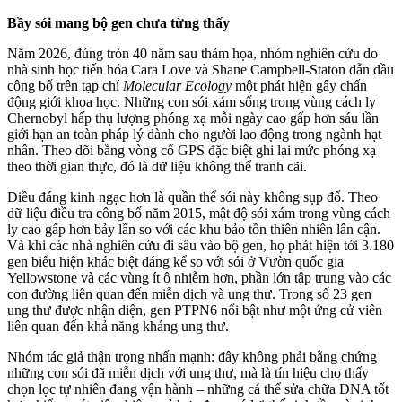
Bầy sói mang bộ gen chưa từng thấy
Năm 2026, đúng tròn 40 năm sau thảm họa, nhóm nghiên cứu do
nhà sinh học tiến hóa Cara Love và Shane Campbell-Staton dẫn đầu
công bố trên tạp chí
Molecular Ecology
một phát hiện gây chấn
động giới khoa học. Những con sói xám sống trong vùng cách ly
Chernobyl hấp thụ lượng phóng xạ mỗi ngày cao gấp hơn sáu lần
giới hạn an toàn pháp lý dành cho người lao động trong ngành hạt
nhân. Theo dõi bằng vòng cổ GPS đặc biệt ghi lại mức phóng xạ
theo thời gian thực, đó là dữ liệu không thể tranh cãi.
Điều đáng kinh ngạc hơn là quần thể sói này không sụp đổ. Theo
dữ liệu điều tra công bố năm 2015, mật độ sói xám trong vùng cách
ly cao gấp hơn bảy lần so với các khu bảo tồn thiên nhiên lân cận.
Và khi các nhà nghiên cứu đi sâu vào bộ gen, họ phát hiện tới 3.180
gen biểu hiện khác biệt đáng kể so với sói ở Vườn quốc gia
Yellowstone và các vùng ít ô nhiễm hơn, phần lớn tập trung vào các
con đường liên quan đến miễn dịch và ung thư. Trong số 23 gen
ung thư được nhận diện, gen PTPN6 nổi bật như một ứng cử viên
liên quan đến khả năng kháng ung thư.
Nhóm tác giả thận trọng nhấn mạnh: đây không phải bằng chứng
những con sói đã miễn dịch với ung thư, mà là tín hiệu cho thấy
chọn lọc tự nhiên đang vận hành – những cá thể sửa chữa DNA tốt