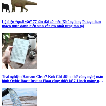
Lộ diện “quái vật” 77 tấn dài 40 mét: Khủng long Patagotitan
thách thức danh hiệu sinh vật lớn nhất từng tồn tại
Trải nghiệm Hanvon Clear7 Koi: Ghi điểm nhờ công nghệ màn
hình Oxide Boost Instant Float cùng thiết kế 7.1 inch mỏng nhẹ
đầy khác biệt