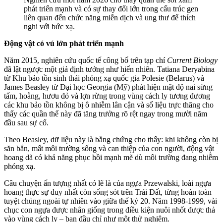
phát triển mạnh và có sự thay đổi lớn trong cấu trúc gen
liên quan đến chức năng miễn dịch và ung thư để thích
nghi với bức xạ.
Động vật có vú lớn phát triển mạnh
Năm 2015, nghiên cứu quốc tế công bố trên tạp chí
Current Biology
đã lật ngược một giả định tưởng như hiển nhiên. Tatiana Deryabina
từ Khu bảo tồn sinh thái phóng xạ quốc gia Polesie (Belarus) và
James Beasley từ Đại học Georgia (Mỹ) phát hiện mật độ nai sừng
tấm, hoẵng, hươu đỏ và lợn rừng trong vùng cách ly tương đương
các khu bảo tồn không bị ô nhiễm lân cận và số liệu trực thăng cho
thấy các quần thể này đã tăng trưởng rõ rệt ngay trong mười năm
đầu sau sự cố.
Theo Beasley, dữ liệu này là bằng chứng cho thấy: khi không còn bị
săn bắn, mất môi trường sống và can thiệp của con người, động vật
hoang dã có khả năng phục hồi mạnh mẽ dù môi trường đang nhiễm
phóng xạ.
Câu chuyện ấn tượng nhất có lẽ là của ngựa Przewalski, loài ngựa
hoang thực sự duy nhất còn sống sót trên Trái Đất, từng hoàn toàn
tuyệt chủng ngoài tự nhiên vào giữa thế kỷ 20. Năm 1998-1999, vài
chục con ngựa được nhân giống trong điều kiện nuôi nhốt được thả
vào vùng cách ly – ban đầu chỉ như một thử nghiệm.