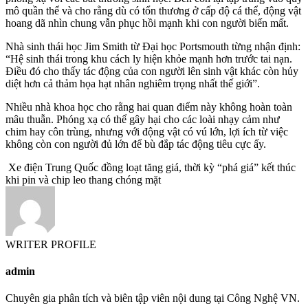
mô quần thể và cho rằng dù có tổn thương ở cấp độ cá thể, động vật
hoang dã nhìn chung vẫn phục hồi mạnh khi con người biến mất.
Nhà sinh thái học Jim Smith từ Đại học Portsmouth từng nhận định:
“Hệ sinh thái trong khu cách ly hiện khỏe mạnh hơn trước tai nạn.
Điều đó cho thấy tác động của con người lên sinh vật khác còn hủy
diệt hơn cả thảm họa hạt nhân nghiêm trọng nhất thế giới”.
Nhiều nhà khoa học cho rằng hai quan điểm này không hoàn toàn
mâu thuẫn. Phóng xạ có thể gây hại cho các loài nhạy cảm như
chim hay côn trùng, nhưng với động vật có vú lớn, lợi ích từ việc
không còn con người đủ lớn để bù đắp tác động tiêu cực ấy.
Xe điện Trung Quốc đồng loạt tăng giá, thời kỳ “phá giá” kết thúc
khi pin và chip leo thang chóng mặt
WRITER PROFILE
admin
Chuyên gia phân tích và biên tập viên nội dung tại Công Nghệ VN.