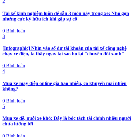
2
Tài xế kinh nghiệm luôn để sẵn 3 món này trong xe: Nhỏ gọn
nhưng cực kỳ hữu ích khi gặp sự cố
0 Bình luận
3
[Infographic] Nhìn vào số dư tài khoản của tài xế công nghệ
chạy xe điện, ta thấy ngay tại sao họ lại "chuyển đổi xanh"
0 Bình luận
4
Mua xe máy điện online giá bao nhiêu, có khuyến mãi nhiều
không?
0 Bình luận
5
Mua xe dễ, nuôi xe khó: Đây là bóc tách tài chính nhiều người
chưa lường tới
0 Bình luận