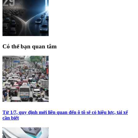
Có thể bạn quan tâm
Từ 1/7, quy định mới liên quan đến ô tô sẽ có hiệu lực, tài xế
cần biết