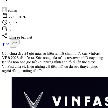
admin
calendar_today
22/05/2026
schedule
3 phút
forum
0
share
Chia sẻ bài viết
link
Còn chưa đầy 24 giờ nữa, sự kiện ra mắt chính thức của VinFast
VF 8 2026 sẽ diễn ra. Sức nóng của mẫu crossover cỡ D này đang
lan tỏa hơn bao giờ hết khi những hình ảnh rò rỉ liên tục được
VinFast chia sẻ. Liệu những cải tiến mới có đủ sức thuyết phục
người dùng “xuống tiền”?