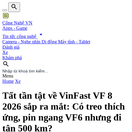
search
developer_board
Công Nghệ VN
Apps - Game
arrow_drop_down
Tin tức công nghệ
Camera - Nghe nhìn
Di động
Máy tính - Tablet
Đánh giá
Xe
Khám phá
search
search
Menu
Home
Xe
Tất tần tật về VinFast VF 8
2026 sắp ra mắt: Có treo thích
ứng, pin ngang VF6 nhưng đi
tận 500 km?