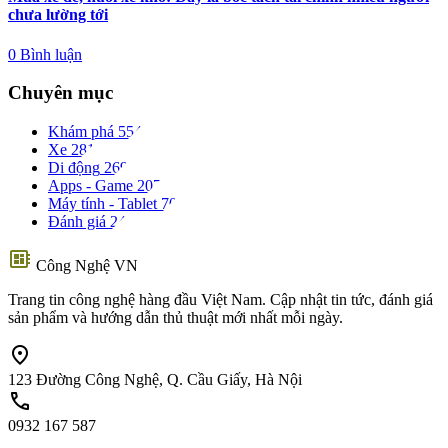
chưa lường tới
0 Bình luận
Chuyên mục
Khám phá
554
Xe
281
Di động
269
Apps - Game
207
Máy tính - Tablet
70
Đánh giá
24
developer_board
Công Nghệ VN
Trang tin công nghệ hàng đầu Việt Nam. Cập nhật tin tức, đánh giá
sản phẩm và hướng dẫn thủ thuật mới nhất mỗi ngày.
location_on
123 Đường Công Nghệ, Q. Cầu Giấy, Hà Nội
call
0932 167 587