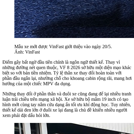
Mẫu xe mới được VinFast giới thiệu vào ngày 20/5.
Ảnh: VinFast
Điểm gây bất ngờ đầu tiên chính là ngôn ngữ thiết kế. Thay vì
những đường nét quen thuộc, VF 8 2026 sở hữu một diện mạo khác
biệt so với bản tiền nhiệm. Tỷ lệ thân xe thay đổi hoàn toàn với
phần đầu ngắn lại, nhường chỗ cho khoang cabin rộng rãi, mang hơi
hướng của một chiếc MPV đa dụng.
Những thay đổi ở phần thân và đuôi xe cũng đang để lại nhiều tranh
luận trái chiều trên mạng xã hội. Xe sở hữu bộ mâm 19 inch có tạo
hình mới cùng tay nắm cửa dạng ẩn tối ưu khí động học. Tuy nhiên,
thiết kế dải đen lớn ở đuôi xe lại đang là chủ đề khiến nhiều người
xem phải đặt dấu hỏi lớn.