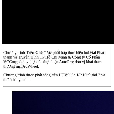
Chương trình
Trên Ghế
được phối hợp thực hiện bởi Đài Phát
thanh và Truyền Hình TP Hồ Chí Minh & Công ty Cổ Phần
VCCorp; đơn vị hợp tác thực hiện AutoPro; đơn vị khai thác
thương mại AdWheel.
Chương trình được phát sóng trên HTV9 lúc 18h10 từ thứ 3 và
thứ 5 hàng tuần.