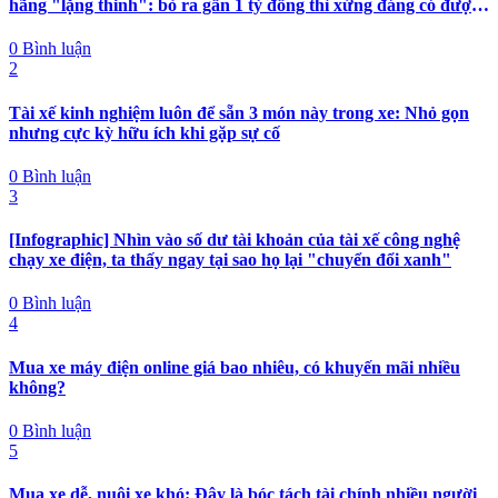
hãng "lặng thinh": bỏ ra gần 1 tỷ đồng thì xứng đáng có được
nhiều hơn sự im lặng
0 Bình luận
2
Tài xế kinh nghiệm luôn để sẵn 3 món này trong xe: Nhỏ gọn
nhưng cực kỳ hữu ích khi gặp sự cố
0 Bình luận
3
[Infographic] Nhìn vào số dư tài khoản của tài xế công nghệ
chạy xe điện, ta thấy ngay tại sao họ lại "chuyển đổi xanh"
0 Bình luận
4
Mua xe máy điện online giá bao nhiêu, có khuyến mãi nhiều
không?
0 Bình luận
5
Mua xe dễ, nuôi xe khó: Đây là bóc tách tài chính nhiều người