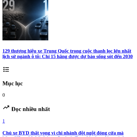
129 thương hiệu xe Trung Quốc trong cuộc thanh lọc lớn nhất
lịch sử ngành ô tô: Chỉ 15 hãng được dự báo sống sót đến 2030
format_list_bulleted
Mục lục
0
trending_up
Đọc nhiều nhất
1
Chủ xe BYD thất vọng vì chi nhánh đột ngột đóng cửa mà