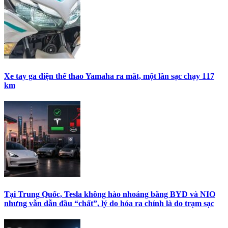
Xe tay ga điện thể thao Yamaha ra mắt, một lần sạc chạy 117
km
Tại Trung Quốc, Tesla không hào nhoáng bằng BYD và NIO
nhưng vẫn dẫn đầu “chất”, lý do hóa ra chính là do trạm sạc