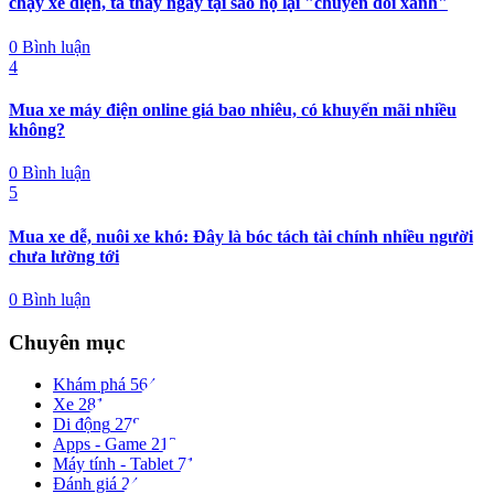
chạy xe điện, ta thấy ngay tại sao họ lại "chuyển đổi xanh"
0 Bình luận
4
Mua xe máy điện online giá bao nhiêu, có khuyến mãi nhiều
không?
0 Bình luận
5
Mua xe dễ, nuôi xe khó: Đây là bóc tách tài chính nhiều người
chưa lường tới
0 Bình luận
Chuyên mục
Khám phá
564
Xe
281
Di động
278
Apps - Game
213
Máy tính - Tablet
71
Đánh giá
24