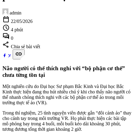
admin
calendar_today
22/05/2026
schedule
4 phút
forum
0
share
Chia sẻ bài viết
link
Não người có thể thích nghi với “bộ phận cơ thể”
chưa từng tồn tại
Một nghiên cứu do Đại học Sư phạm Bắc Kinh và Đại học Bắc
Kinh thực hiện đang thu hút nhiều chú ý khi cho thấy não người có
thể nhanh chóng thích nghi với các bộ phận cơ thể ảo trong môi
trường thực tế ảo (VR).
Trong thí nghiệm, 25 tình nguyện viên được gắn “đôi cánh ảo” thay
cho cánh tay trong môi trường VR. Họ phải thực hiện các bài tập
mô phỏng bay trong 4 buổi, mỗi buổi kéo dài khoảng 30 phút,
tương đương tổng thời gian khoảng 2 giờ.