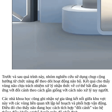
Trước và sau quá trình này, nhóm nghiên cứu sử dụng chụp cộng
hưởng từ chức năng để theo dõi hoạt động não bộ. Kết quả cho thấy
vùng não chịu trách nhiệm xử lý nhận thức về cơ thể bắt đầu phản
ứng với đôi cánh theo cách gần giống với cách não xử lý tay người.
Các nhà khoa học cũng ghi nhận sự gia tăng kết nối giữa khu vực
này với các vùng liên quan tới lập kế hoạch và phối hợp vận động.
Điều đó cho thấy não đang học cách tích hợp “đôi cánh” vào hệ