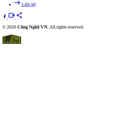
east
Liên hệ
videocam
share
© 2026
Công Nghệ VN
. All rights reserved.
rocket_launch
Top