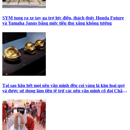
SYM tung ra xe tay ga trợ lực điện, thách thức Honda Future
và Yamaha Janus bằng mức tiêu thụ xăng không tưởng
Tại sao hầu hết mọi nền văn minh đều coi vàng là kim loại quý
và được sử dụng làm tiền tệ trừ các nền văn minh cổ đại Châu
Mỹ?