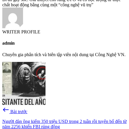
chất hoạt động bằng cùng một “công nghệ vũ trụ”
WRITER PROFILE
admin
Chuyên gia phân tích và biên tập viên nội dung tại Công Nghệ VN.
west
Bài trước
Người đàn ông kiếm 350 triệu USD trong 2 tuần rồi tuyên bố đến từ
năm 2256 khiến FBI rúng động