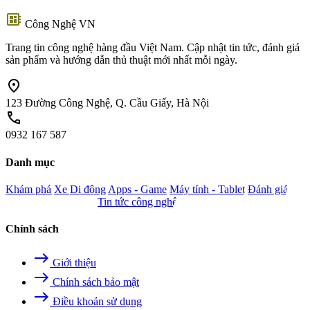
developer_board
Công Nghệ VN
Trang tin công nghệ hàng đầu Việt Nam. Cập nhật tin tức, đánh giá
sản phẩm và hướng dẫn thủ thuật mới nhất mỗi ngày.
location_on
123 Đường Công Nghệ, Q. Cầu Giấy, Hà Nội
call
0932 167 587
Danh mục
Khám phá
Xe
Di động
Apps - Game
Máy tính - Tablet
Đánh giá
Camera - Nghe nhìn
Tin tức công nghệ
Chính sách
east
Giới thiệu
east
Chính sách bảo mật
east
Điều khoản sử dụng