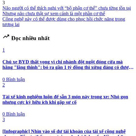
3
Não người có thể thích nghi với “bộ phận cơ thể” chưa từng tồn tại
Nhưng não chưa thật sự xem cánh là một phần cơ thể
Công nghệ này có thể được dùng cho phục hồi chức năng trong
tương lai
trending_up
Đọc nhiều nhất
1
Chủ xe BYD thất vọng vì chi nhánh đột ngột đóng cửa mà
hãng "lặng thinh": bỏ ra gần 1 tỷ đồng thì xứng đáng có được
nhiều hơn sự im lặng
0 Bình luận
2
Tài xế kinh nghiệm luôn để sẵn 3 món này trong xe: Nhỏ gọn
nhưng cực kỳ hữu ích khi gặp sự cố
0 Bình luận
3
[Infographic] Nhìn vào số dư tài khoản của tài xế công nghệ