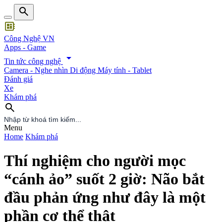
search
developer_board
Công Nghệ VN
Apps - Game
arrow_drop_down
Tin tức công nghệ
Camera - Nghe nhìn
Di động
Máy tính - Tablet
Đánh giá
Xe
Khám phá
search
search
Menu
Home
Khám phá
Thí nghiệm cho người mọc
“cánh ảo” suốt 2 giờ: Não bắt
đầu phản ứng như đây là một
phần cơ thể thật