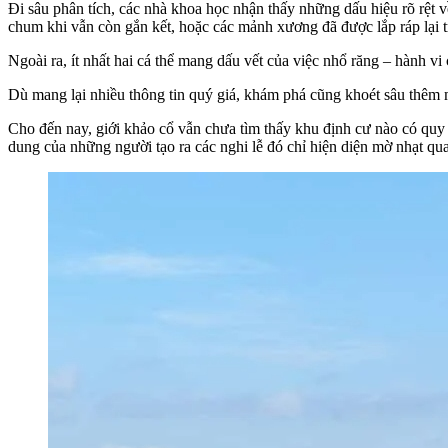
Đi sâu phân tích, các nhà khoa học nhận thấy những dấu hiệu rõ rệt về
chum khi vẫn còn gắn kết, hoặc các mảnh xương đã được lắp ráp lại tr
Ngoài ra, ít nhất hai cá thể mang dấu vết của việc nhổ răng – hành vi
Dù mang lại nhiều thông tin quý giá, khám phá cũng khoét sâu thêm
Cho đến nay, giới khảo cổ vẫn chưa tìm thấy khu định cư nào có qu
dung của những người tạo ra các nghi lễ đó chỉ hiện diện mờ nhạt qua