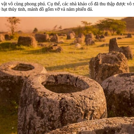
ện vật vô cùng phong phú. Cụ thể, các nhà khảo cổ đã thu thập được vô
 hạt thủy tinh, mảnh đồ gốm vỡ và năm phiến đá.