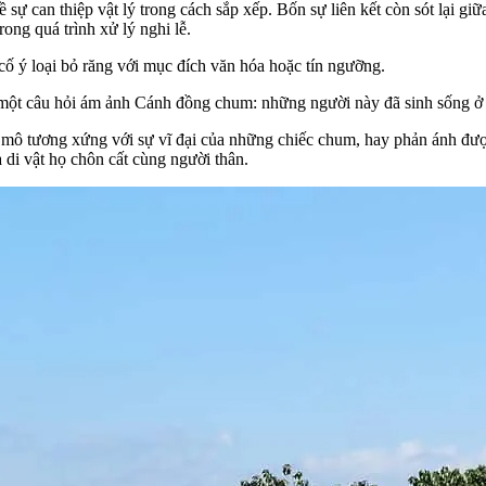
 sự can thiệp vật lý trong cách sắp xếp. Bốn sự liên kết còn sót lại g
ong quá trình xử lý nghi lễ.
 cố ý loại bỏ răng với mục đích văn hóa hoặc tín ngưỡng.
 một câu hỏi ám ảnh Cánh đồng chum: những người này đã sinh sống ở
y mô tương xứng với sự vĩ đại của những chiếc chum, hay phản ánh đư
 di vật họ chôn cất cùng người thân.