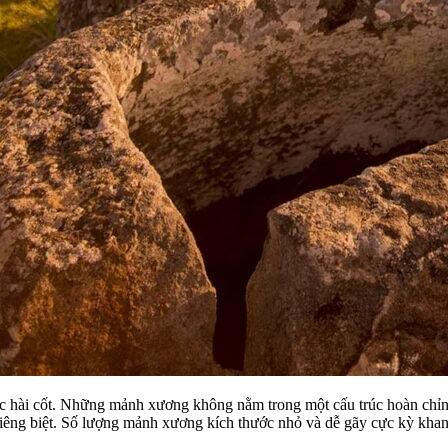
các hài cốt. Những mảnh xương không nằm trong một cấu trúc hoàn chỉ
iêng biệt. Số lượng mảnh xương kích thước nhỏ và dễ gãy cực kỳ khan