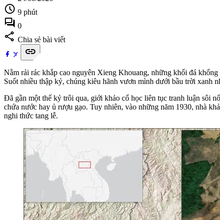
schedule
9 phút
forum
0
share
Chia sẻ bài viết
link
Nằm rải rác khắp cao nguyên Xieng Khouang, những khối đá khổng lồ
Suốt nhiều thập kỷ, chúng kiêu hãnh vươn mình dưới bầu trời xanh n
Đã gần một thế kỷ trôi qua, giới khảo cổ học liên tục tranh luận sôi
chứa nước hay ủ rượu gạo. Tuy nhiên, vào những năm 1930, nhà khảo 
nghi thức tang lễ.