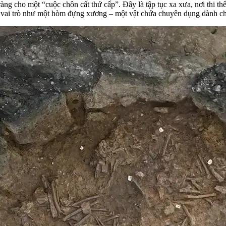
ng cho một “cuộc chôn cất thứ cấp”. Đây là tập tục xa xưa, nơi thi th
ng vai trò như một hòm đựng xương – một vật chứa chuyên dụng dành c