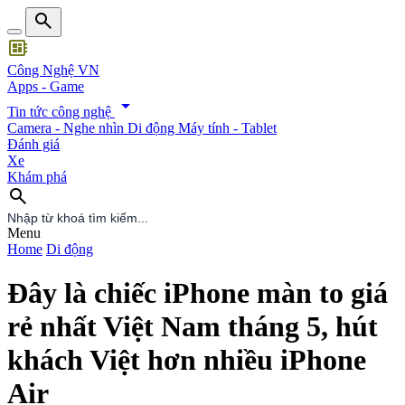
search
developer_board
Công Nghệ VN
Apps - Game
arrow_drop_down
Tin tức công nghệ
Camera - Nghe nhìn
Di động
Máy tính - Tablet
Đánh giá
Xe
Khám phá
search
search
Menu
Home
Di động
Đây là chiếc iPhone màn to giá
rẻ nhất Việt Nam tháng 5, hút
khách Việt hơn nhiều iPhone
Air