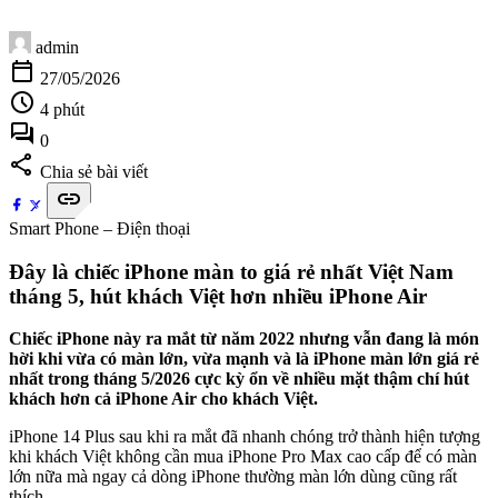
admin
calendar_today
27/05/2026
schedule
4 phút
forum
0
share
Chia sẻ bài viết
link
Smart Phone – Điện thoại
Đây là chiếc iPhone màn to giá rẻ nhất Việt Nam
tháng 5, hút khách Việt hơn nhiều iPhone Air
Chiếc iPhone này ra mắt từ năm 2022 nhưng vẫn đang là món
hời khi vừa có màn lớn, vừa mạnh và là iPhone màn lớn giá rẻ
nhất trong tháng 5/2026 cực kỳ ổn về nhiều mặt thậm chí hút
khách hơn cả iPhone Air cho khách Việt.
iPhone 14 Plus sau khi ra mắt đã nhanh chóng trở thành hiện tượng
khi khách Việt không cần mua iPhone Pro Max cao cấp để có màn
lớn nữa mà ngay cả dòng iPhone thường màn lớn dùng cũng rất
thích.