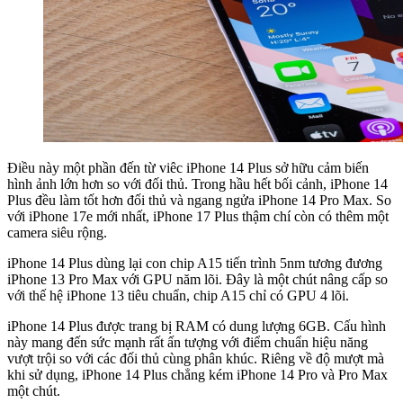
Điều này một phần đến từ viêc iPhone 14 Plus sở hữu cảm biến
hình ảnh lớn hơn so với đối thủ. Trong hầu hết bối cảnh, iPhone 14
Plus đều làm tốt hơn đối thủ và ngang ngửa iPhone 14 Pro Max. So
với iPhone 17e mới nhất, iPhone 17 Plus thậm chí còn có thêm một
camera siêu rộng.
iPhone 14 Plus dùng lại con chip A15 tiến trình 5nm tương đương
iPhone 13 Pro Max với GPU năm lõi. Đây là một chút nâng cấp so
với thế hệ iPhone 13 tiêu chuẩn, chip A15 chỉ có GPU 4 lõi.
iPhone 14 Plus được trang bị RAM có dung lượng 6GB. Cấu hình
này mang đến sức mạnh rất ấn tượng với điểm chuẩn hiệu năng
vượt trội so với các đối thủ cùng phân khúc. Riêng về độ mượt mà
khi sử dụng, iPhone 14 Plus chẳng kém iPhone 14 Pro và Pro Max
một chút.