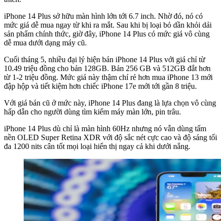
iPhone 14 Plus sở hữu màn hình lớn tới 6.7 inch. Nhờ đó, nó có
mức giá dễ mua ngay từ khi ra mắt. Sau khi bị loại bỏ dần khỏi dải
sản phẩm chính thức, giờ đây, iPhone 14 Plus có mức giá vô cùng
dễ mua dưới dạng máy cũ.
Cuối tháng 5, nhiều đại lý hiện bán iPhone 14 Plus với giá chỉ từ
10.49 triệu đồng cho bản 128GB. Bản 256 GB và 512GB đắt hơn
từ 1-2 triệu đồng. Mức giá này thậm chí rẻ hơn mua iPhone 13 mới
đập hộp và tiết kiệm hơn chiếc iPhone 17e mới tới gần 8 triệu.
Với giá bán cũ ở mức này, iPhone 14 Plus đang là lựa chọn vô cùng
hấp dẫn cho người dùng tìm kiếm máy màn lớn, pin trâu.
iPhone 14 Plus dù chỉ là màn hình 60Hz nhưng nó vẫn dùng tấm
nền OLED Super Retina XDR với độ sắc nét cực cao và độ sáng tối
đa 1200 nits cân tốt mọi loại hiển thị ngay cả khi dưới nắng.