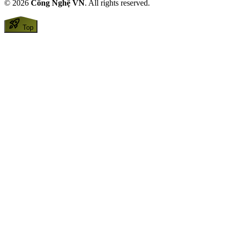
© 2026
Công Nghệ VN
. All rights reserved.
rocket_launch
Top