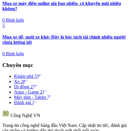
Mua xe máy điện online giá bao nhiêu, có khuyến mãi nhiều
không?
0 Bình luận
5
Mua xe dễ, nuôi xe khó: Đây là bóc tách tài chính nhiều người
chưa lường tới
0 Bình luận
Chuyên mục
Khám phá
559
Xe
281
Di động
278
Apps - Game
212
Máy tính - Tablet
71
Đánh giá
24
developer_board
Công Nghệ VN
Trang tin công nghệ hàng đầu Việt Nam. Cập nhật tin tức, đánh giá
sản phẩm và hướng dẫn thủ thuật mới nhất mỗi ngày.