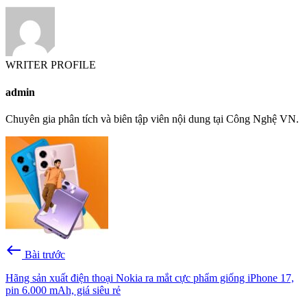
WRITER PROFILE
admin
Chuyên gia phân tích và biên tập viên nội dung tại Công Nghệ VN.
west
Bài trước
Hãng sản xuất điện thoại Nokia ra mắt cực phẩm giống iPhone 17,
pin 6.000 mAh, giá siêu rẻ