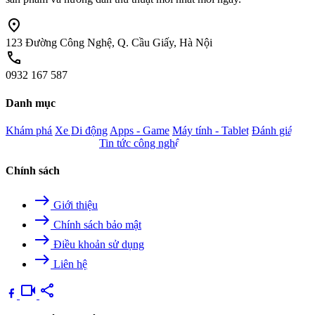
location_on
123 Đường Công Nghệ, Q. Cầu Giấy, Hà Nội
call
0932 167 587
Danh mục
Khám phá
Xe
Di động
Apps - Game
Máy tính - Tablet
Đánh giá
Camera - Nghe nhìn
Tin tức công nghệ
Chính sách
east
Giới thiệu
east
Chính sách bảo mật
east
Điều khoản sử dụng
east
Liên hệ
videocam
share