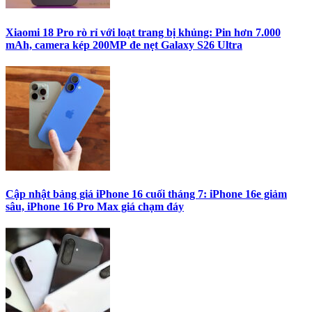
Xiaomi 18 Pro rò rỉ với loạt trang bị khủng: Pin hơn 7.000
mAh, camera kép 200MP đe nẹt Galaxy S26 Ultra
Cập nhật bảng giá iPhone 16 cuối tháng 7: iPhone 16e giảm
sâu, iPhone 16 Pro Max giá chạm đáy