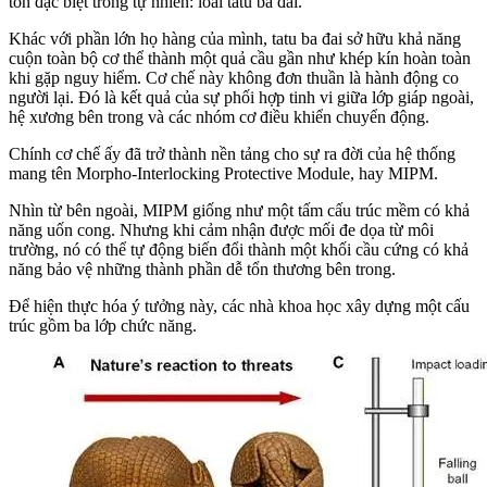
tồn đặc biệt trong tự nhiên: loài tatu ba đai.
Khác với phần lớn họ hàng của mình, tatu ba đai sở hữu khả năng
cuộn toàn bộ cơ thể thành một quả cầu gần như khép kín hoàn toàn
khi gặp nguy hiểm. Cơ chế này không đơn thuần là hành động co
người lại. Đó là kết quả của sự phối hợp tinh vi giữa lớp giáp ngoài,
hệ xương bên trong và các nhóm cơ điều khiển chuyển động.
Chính cơ chế ấy đã trở thành nền tảng cho sự ra đời của hệ thống
mang tên Morpho-Interlocking Protective Module, hay MIPM.
Nhìn từ bên ngoài, MIPM giống như một tấm cấu trúc mềm có khả
năng uốn cong. Nhưng khi cảm nhận được mối đe dọa từ môi
trường, nó có thể tự động biến đổi thành một khối cầu cứng có khả
năng bảo vệ những thành phần dễ tổn thương bên trong.
Để hiện thực hóa ý tưởng này, các nhà khoa học xây dựng một cấu
trúc gồm ba lớp chức năng.