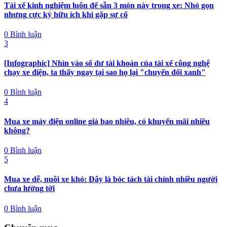
Tài xế kinh nghiệm luôn để sẵn 3 món này trong xe: Nhỏ gọn
nhưng cực kỳ hữu ích khi gặp sự cố
0 Bình luận
3
[Infographic] Nhìn vào số dư tài khoản của tài xế công nghệ
chạy xe điện, ta thấy ngay tại sao họ lại "chuyển đổi xanh"
0 Bình luận
4
Mua xe máy điện online giá bao nhiêu, có khuyến mãi nhiều
không?
0 Bình luận
5
Mua xe dễ, nuôi xe khó: Đây là bóc tách tài chính nhiều người
chưa lường tới
0 Bình luận