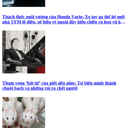
Thách thức ngôi vương của Honda Vario: Xe tay ga thế hệ mới
nhà SYM lộ diện, sở hữu vẻ ngoài đầy hiếu chiến và loạt vũ khí
công nghệ tối tân
Tham vọng ‘bất tử’ của giới siêu giàu: Tự biến mình thành
chuột bạch và những rủi ro chết người