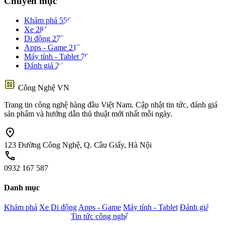
Chuyên mục
Khám phá
556
Xe
281
Di động
273
Apps - Game
212
Máy tính - Tablet
70
Đánh giá
24
developer_board
Công Nghệ VN
Trang tin công nghệ hàng đầu Việt Nam. Cập nhật tin tức, đánh giá
sản phẩm và hướng dẫn thủ thuật mới nhất mỗi ngày.
location_on
123 Đường Công Nghệ, Q. Cầu Giấy, Hà Nội
call
0932 167 587
Danh mục
Khám phá
Xe
Di động
Apps - Game
Máy tính - Tablet
Đánh giá
Camera - Nghe nhìn
Tin tức công nghệ