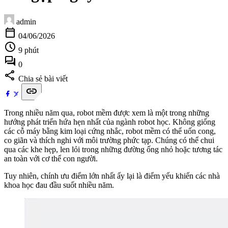
admin
calendar_today
04/06/2026
schedule
9 phút
forum
0
share
Chia sẻ bài viết
link
Trong nhiều năm qua, robot mềm được xem là một trong những
hướng phát triển hứa hẹn nhất của ngành robot học. Không giống
các cỗ máy bằng kim loại cứng nhắc, robot mềm có thể uốn cong,
co giãn và thích nghi với môi trường phức tạp. Chúng có thể chui
qua các khe hẹp, len lỏi trong những đường ống nhỏ hoặc tương tác
an toàn với cơ thể con người.
Tuy nhiên, chính ưu điểm lớn nhất ấy lại là điểm yếu khiến các nhà
khoa học đau đầu suốt nhiều năm.