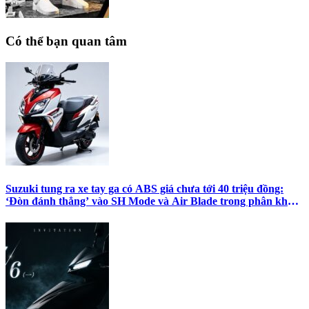
Có thể bạn quan tâm
Suzuki tung ra xe tay ga có ABS giá chưa tới 40 triệu đồng:
‘Đòn đánh thẳng’ vào SH Mode và Air Blade trong phân khúc
tầm trung