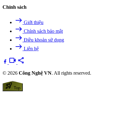
Chính sách
east
Giới thiệu
east
Chính sách bảo mật
east
Điều khoản sử dụng
east
Liên hệ
videocam
share
© 2026
Công Nghệ VN
. All rights reserved.
rocket_launch
Top