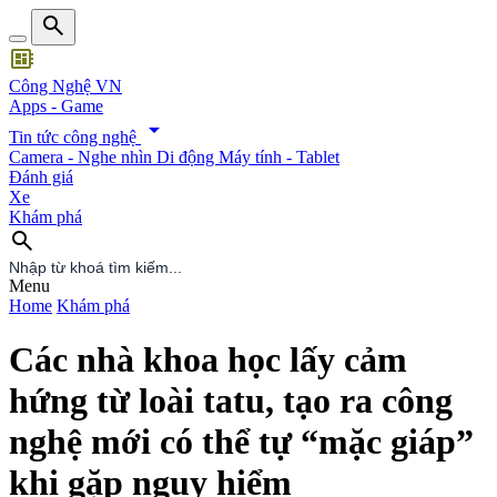
search
developer_board
Công Nghệ VN
Apps - Game
arrow_drop_down
Tin tức công nghệ
Camera - Nghe nhìn
Di động
Máy tính - Tablet
Đánh giá
Xe
Khám phá
search
search
Menu
Home
Khám phá
Các nhà khoa học lấy cảm
hứng từ loài tatu, tạo ra công
nghệ mới có thể tự “mặc giáp”
khi gặp nguy hiểm