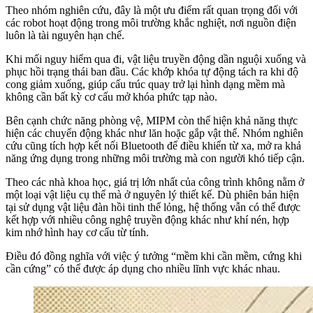
Theo nhóm nghiên cứu, đây là một ưu điểm rất quan trọng đối với
các robot hoạt động trong môi trường khắc nghiệt, nơi nguồn điện
luôn là tài nguyên hạn chế.
Khi mối nguy hiểm qua đi, vật liệu truyền động dần nguội xuống và
phục hồi trạng thái ban đầu. Các khớp khóa tự động tách ra khi độ
cong giảm xuống, giúp cấu trúc quay trở lại hình dạng mềm mà
không cần bất kỳ cơ cấu mở khóa phức tạp nào.
Bên cạnh chức năng phòng vệ, MIPM còn thể hiện khả năng thực
hiện các chuyển động khác như lăn hoặc gắp vật thể. Nhóm nghiên
cứu cũng tích hợp kết nối Bluetooth để điều khiển từ xa, mở ra khả
năng ứng dụng trong những môi trường mà con người khó tiếp cận.
Theo các nhà khoa học, giá trị lớn nhất của công trình không nằm ở
một loại vật liệu cụ thể mà ở nguyên lý thiết kế. Dù phiên bản hiện
tại sử dụng vật liệu đàn hồi tinh thể lỏng, hệ thống vẫn có thể được
kết hợp với nhiều công nghệ truyền động khác như khí nén, hợp
kim nhớ hình hay cơ cấu từ tính.
Điều đó đồng nghĩa với việc ý tưởng “mềm khi cần mềm, cứng khi
cần cứng” có thể được áp dụng cho nhiều lĩnh vực khác nhau.