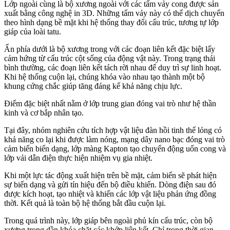
Lớp ngoài cùng là bộ xương ngoài với các tấm vảy cong được sản
xuất bằng công nghệ in 3D. Những tấm vảy này có thể dịch chuyển
theo hình dạng bề mặt khi hệ thống thay đổi cấu trúc, tương tự lớp
giáp của loài tatu.
Ẩn phía dưới là bộ xương trong với các đoạn liên kết đặc biệt lấy
cảm hứng từ cấu trúc cột sống của động vật này. Trong trạng thái
bình thường, các đoạn liên kết tách rời nhau để duy trì sự linh hoạt.
Khi hệ thống cuộn lại, chúng khóa vào nhau tạo thành một bộ
khung cứng chắc giúp tăng đáng kể khả năng chịu lực.
Điểm đặc biệt nhất nằm ở lớp trung gian đóng vai trò như hệ thần
kinh và cơ bắp nhân tạo.
Tại đây, nhóm nghiên cứu tích hợp vật liệu đàn hồi tinh thể lỏng có
khả năng co lại khi được làm nóng, mạng dây nano bạc đóng vai trò
cảm biến biến dạng, lớp màng Kapton tạo chuyển động uốn cong và
lớp vải dẫn điện thực hiện nhiệm vụ gia nhiệt.
Khi một lực tác động xuất hiện trên bề mặt, cảm biến sẽ phát hiện
sự biến dạng và gửi tín hiệu đến bộ điều khiển. Dòng điện sau đó
được kích hoạt, tạo nhiệt và khiến các lớp vật liệu phản ứng đồng
thời. Kết quả là toàn bộ hệ thống bắt đầu cuộn lại.
Trong quá trình này, lớp giáp bên ngoài phủ kín cấu trúc, còn bộ
xương trong dần khóa chặt các khớp liên kết. Chỉ trong thời gian