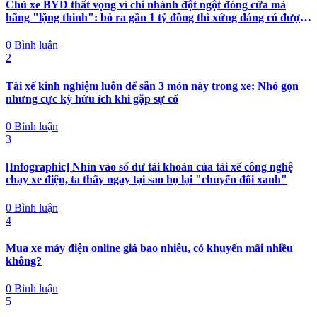
Chủ xe BYD thất vọng vì chi nhánh đột ngột đóng cửa mà
hãng "lặng thinh": bỏ ra gần 1 tỷ đồng thì xứng đáng có được
nhiều hơn sự im lặng
0 Bình luận
2
Tài xế kinh nghiệm luôn để sẵn 3 món này trong xe: Nhỏ gọn
nhưng cực kỳ hữu ích khi gặp sự cố
0 Bình luận
3
[Infographic] Nhìn vào số dư tài khoản của tài xế công nghệ
chạy xe điện, ta thấy ngay tại sao họ lại "chuyển đổi xanh"
0 Bình luận
4
Mua xe máy điện online giá bao nhiêu, có khuyến mãi nhiều
không?
0 Bình luận
5