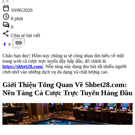
calendar_today
10/06/2026
schedule
8 phút
forum
0
share
Chia sẻ bài viết
link
Chào bạn đọc! Hôm nay chúng ta sẽ cùng nhau tìm hiểu về một
trang web cá cược trực tuyến đầy hấp dẫn, đó chính là
https://shbet28.com/
. Nền tảng này đang thu hút rất nhiều người
chơi nhờ vào những dịch vụ đa dạng và chất lượng cao.
Giới Thiệu Tổng Quan Về Shbet28.com:
Nền Tảng Cá Cược Trực Tuyến Hàng Đầu