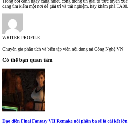
Trong bối cảnh ngày càng nhiều cổng thông tin giải trí trực tuyến x
đang tìm kiếm một nơi để giải trí và trải nghiệm, hãy khám phá TA88.
WRITER PROFILE
Chuyên gia phân tích và biên tập viên nội dung tại Công Nghệ VN.
Có thể bạn quan tâm
Đạo diễn Final Fantasy VII Remake nói phần ba sẽ là cái kết lớn