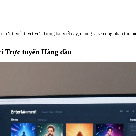
 trí trực tuyến tuyệt vời. Trong bài viết này, chúng ta sẽ cùng nhau tìm
rí Trực tuyến Hàng đầu