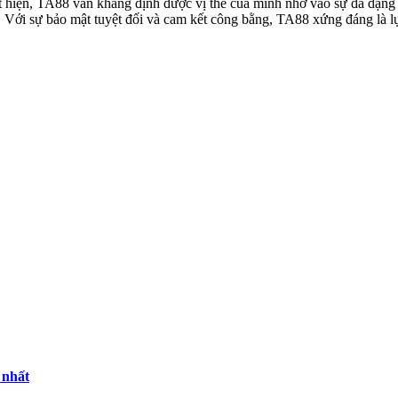
uất hiện, TA88 vẫn khẳng định được vị thế của mình nhờ vào sự đa dạn
 Với sự bảo mật tuyệt đối và cam kết công bằng, TA88 xứng đáng là lựa
 nhất