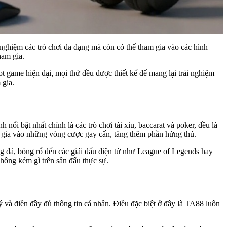
 nghiệm các trò chơi đa dạng mà còn có thể tham gia vào các hình
ham gia.
t game hiện đại, mọi thứ đều được thiết kế để mang lại trải nghiệm
 gia.
i bật nhất chính là các trò chơi tài xỉu, baccarat và poker, đều là
 gia vào những vòng cược gay cấn, tăng thêm phần hứng thú.
ng đá, bóng rổ đến các giải đấu điện tử như League of Legends hay
không kém gì trên sân đấu thực sự.
và điền đầy đủ thông tin cá nhân. Điều đặc biệt ở đây là TA88 luôn