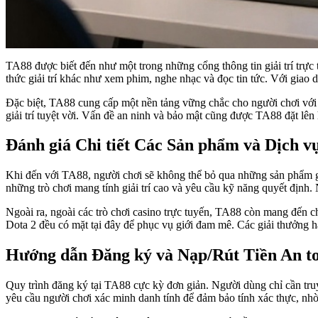
TA88 được biết đến như một trong những cổng thông tin giải trí trực
thức giải trí khác như xem phim, nghe nhạc và đọc tin tức. Với giao 
Đặc biệt, TA88 cung cấp một nền tảng vững chắc cho người chơi với h
giải trí tuyệt vời. Vấn đề an ninh và bảo mật cũng được TA88 đặt lê
Đánh giá Chi tiết Các Sản phẩm và Dịch v
Khi đến với TA88, người chơi sẽ không thể bỏ qua những sản phẩm game
những trò chơi mang tính giải trí cao và yêu cầu kỹ năng quyết đị
Ngoài ra, ngoài các trò chơi casino trực tuyến, TA88 còn mang đến c
Dota 2 đều có mặt tại đây để phục vụ giới đam mê. Các giải thưởng hấ
Hướng dẫn Đăng ký và Nạp/Rút Tiền An to
Quy trình đăng ký tại TA88 cực kỳ đơn giản. Người dùng chỉ cần tru
yêu cầu người chơi xác minh danh tính để đảm bảo tính xác thực, nhờ