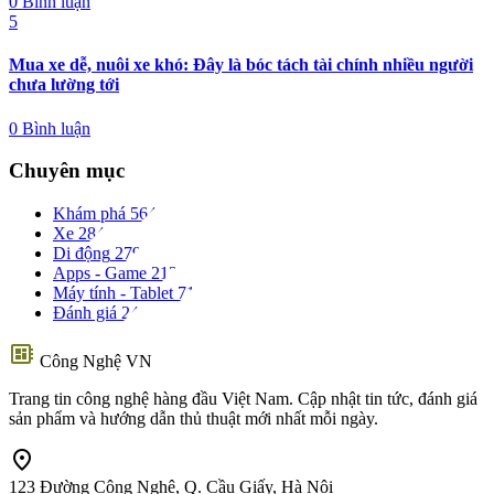
0 Bình luận
5
Mua xe dễ, nuôi xe khó: Đây là bóc tách tài chính nhiều người
chưa lường tới
0 Bình luận
Chuyên mục
Khám phá
564
Xe
284
Di động
279
Apps - Game
213
Máy tính - Tablet
71
Đánh giá
24
developer_board
Công Nghệ VN
Trang tin công nghệ hàng đầu Việt Nam. Cập nhật tin tức, đánh giá
sản phẩm và hướng dẫn thủ thuật mới nhất mỗi ngày.
location_on
123 Đường Công Nghệ, Q. Cầu Giấy, Hà Nội