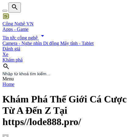
search
developer_board
Công Nghệ VN
Apps - Game
arrow_drop_down
Tin tức công nghệ
Camera - Nghe nhìn
Di động
Máy tính - Tablet
Đánh giá
Xe
Khám phá
search
search
Menu
Home
Khám Phá Thế Giới Cá Cược
Từ A Đến Z Tại
https//lode888.pro/