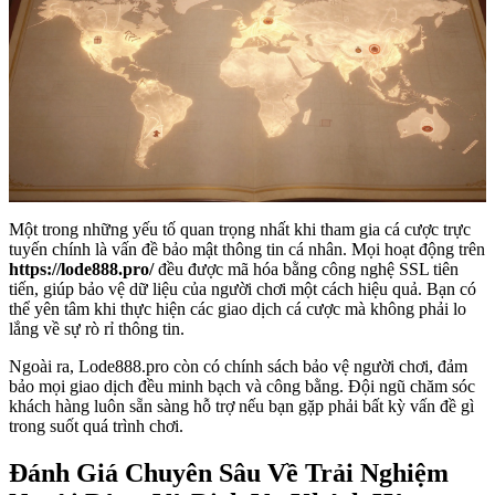
Một trong những yếu tố quan trọng nhất khi tham gia cá cược trực
tuyến chính là vấn đề bảo mật thông tin cá nhân. Mọi hoạt động trên
https://lode888.pro/
đều được mã hóa bằng công nghệ SSL tiên
tiến, giúp bảo vệ dữ liệu của người chơi một cách hiệu quả. Bạn có
thể yên tâm khi thực hiện các giao dịch cá cược mà không phải lo
lắng về sự rò rỉ thông tin.
Ngoài ra, Lode888.pro còn có chính sách bảo vệ người chơi, đảm
bảo mọi giao dịch đều minh bạch và công bằng. Đội ngũ chăm sóc
khách hàng luôn sẵn sàng hỗ trợ nếu bạn gặp phải bất kỳ vấn đề gì
trong suốt quá trình chơi.
Đánh Giá Chuyên Sâu Về Trải Nghiệm