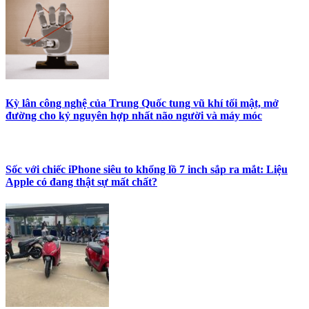
Kỳ lân công nghệ của Trung Quốc tung vũ khí tối mật, mở
đường cho kỷ nguyên hợp nhất não người và máy móc
Sốc với chiếc iPhone siêu to khổng lồ 7 inch sắp ra mắt: Liệu
Apple có đang thật sự mất chất?