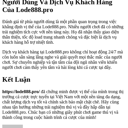
Người Dùng Và Dịch Vụ Khách Hàng
Của Lode888.pro
Đánh giá từ phía người dùng là một phần quan trọng trong việc
khẳng định vị thế của Lode888.pro. Nhiều người chơi đã có những
trải nghiệm tích cực với nền tảng này. Họ đã nhận thấy giao diện
thân thiện, tốc độ load trang nhanh chóng và đặc biệt là dịch vụ
khách hàng hỗ trợ nhiệt tình.
Dịch vụ khách hàng tại Lode888.pro không chỉ hoạt động 24/7 mà
còn luôn sẵn sàng lắng nghe và giải quyết mọi thắc mắc của người
chơi. Sự chuyên nghiệp và tận tâm của đội ngũ nhân viên khiến
người chơi cảm thấy yên tâm và hài lòng khi cá cược tại đây.
Kết Luận
https://lode888.pro/
đã chứng minh được vị thế của mình trong thị
trường cá cược trực tuyến tại Việt Nam với một nền tảng đa dạng,
chất lượng dịch vụ tốt và chính sách bảo mật chặt chẽ. Hãy cùng
nhau tận hưởng những trải nghiệm thú vị và đầy hấp dẫn tại
Lode888.pro. Chúc bạn có những giây phút chơi game thú vị và
thành công trong cuộc hành trình cá cược của mình!