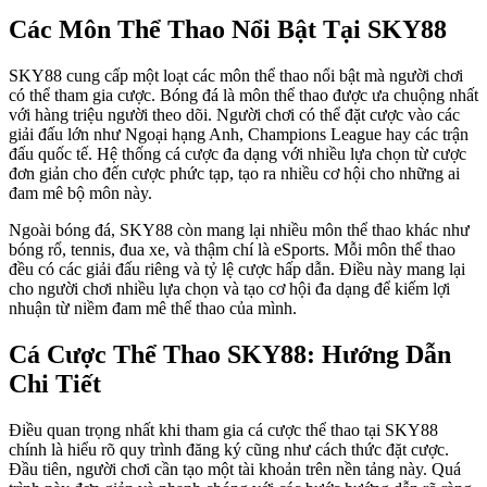
Các Môn Thể Thao Nổi Bật Tại SKY88
SKY88 cung cấp một loạt các môn thể thao nổi bật mà người chơi
có thể tham gia cược. Bóng đá là môn thể thao được ưa chuộng nhất
với hàng triệu người theo dõi. Người chơi có thể đặt cược vào các
giải đấu lớn như Ngoại hạng Anh, Champions League hay các trận
đấu quốc tế. Hệ thống cá cược đa dạng với nhiều lựa chọn từ cược
đơn giản cho đến cược phức tạp, tạo ra nhiều cơ hội cho những ai
đam mê bộ môn này.
Ngoài bóng đá, SKY88 còn mang lại nhiều môn thể thao khác như
bóng rổ, tennis, đua xe, và thậm chí là eSports. Mỗi môn thể thao
đều có các giải đấu riêng và tỷ lệ cược hấp dẫn. Điều này mang lại
cho người chơi nhiều lựa chọn và tạo cơ hội đa dạng để kiếm lợi
nhuận từ niềm đam mê thể thao của mình.
Cá Cược Thể Thao SKY88: Hướng Dẫn
Chi Tiết
Điều quan trọng nhất khi tham gia cá cược thể thao tại SKY88
chính là hiểu rõ quy trình đăng ký cũng như cách thức đặt cược.
Đầu tiên, người chơi cần tạo một tài khoản trên nền tảng này. Quá