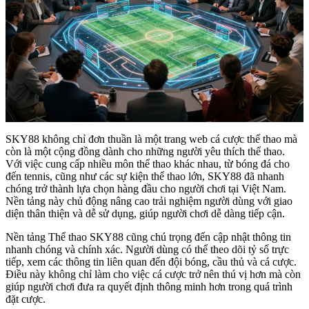
SKY88 không chỉ đơn thuần là một trang web cá cược thể thao mà
còn là một cộng đồng dành cho những người yêu thích thể thao.
Với việc cung cấp nhiều môn thể thao khác nhau, từ bóng đá cho
đến tennis, cũng như các sự kiện thể thao lớn, SKY88 đã nhanh
chóng trở thành lựa chọn hàng đầu cho người chơi tại Việt Nam.
Nền tảng này chủ động nâng cao trải nghiệm người dùng với giao
diện thân thiện và dễ sử dụng, giúp người chơi dễ dàng tiếp cận.
Nền tảng Thể thao SKY88 cũng chú trọng đến cập nhật thông tin
nhanh chóng và chính xác. Người dùng có thể theo dõi tỷ số trực
tiếp, xem các thông tin liên quan đến đội bóng, cầu thủ và cá cược.
Điều này không chỉ làm cho việc cá cược trở nên thú vị hơn mà còn
giúp người chơi đưa ra quyết định thông minh hơn trong quá trình
đặt cược.