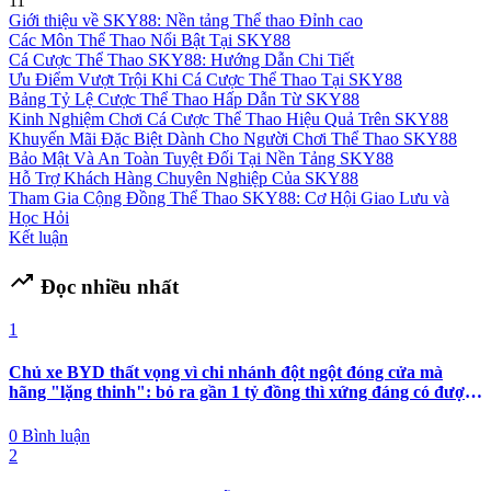
11
Giới thiệu về SKY88: Nền tảng Thể thao Đỉnh cao
Các Môn Thể Thao Nổi Bật Tại SKY88
Cá Cược Thể Thao SKY88: Hướng Dẫn Chi Tiết
Ưu Điểm Vượt Trội Khi Cá Cược Thể Thao Tại SKY88
Bảng Tỷ Lệ Cược Thể Thao Hấp Dẫn Từ SKY88
Kinh Nghiệm Chơi Cá Cược Thể Thao Hiệu Quả Trên SKY88
Khuyến Mãi Đặc Biệt Dành Cho Người Chơi Thể Thao SKY88
Bảo Mật Và An Toàn Tuyệt Đối Tại Nền Tảng SKY88
Hỗ Trợ Khách Hàng Chuyên Nghiệp Của SKY88
Tham Gia Cộng Đồng Thể Thao SKY88: Cơ Hội Giao Lưu và
Học Hỏi
Kết luận
trending_up
Đọc nhiều nhất
1
Chủ xe BYD thất vọng vì chi nhánh đột ngột đóng cửa mà
hãng "lặng thinh": bỏ ra gần 1 tỷ đồng thì xứng đáng có được
nhiều hơn sự im lặng
0 Bình luận
2