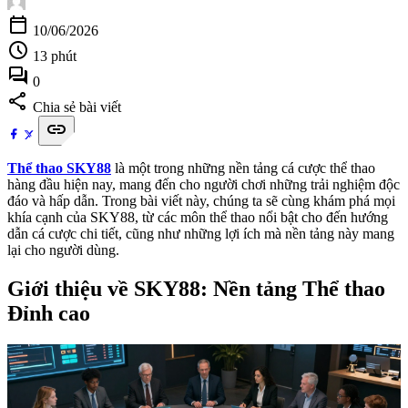
calendar_today
10/06/2026
schedule
13 phút
forum
0
share
Chia sẻ bài viết
link
Thể thao SKY88
là một trong những nền tảng cá cược thể thao
hàng đầu hiện nay, mang đến cho người chơi những trải nghiệm độc
đáo và hấp dẫn. Trong bài viết này, chúng ta sẽ cùng khám phá mọi
khía cạnh của SKY88, từ các môn thể thao nổi bật cho đến hướng
dẫn cá cược chi tiết, cũng như những lợi ích mà nền tảng này mang
lại cho người dùng.
Giới thiệu về SKY88: Nền tảng Thể thao
Đỉnh cao