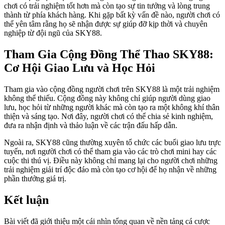
chơi có trải nghiệm tốt hơn mà còn tạo sự tin tưởng và lòng trung
thành từ phía khách hàng. Khi gặp bất kỳ vấn đề nào, người chơi có
thể yên tâm rằng họ sẽ nhận được sự giúp đỡ kịp thời và chuyên
nghiệp từ đội ngũ của SKY88.
Tham Gia Cộng Đồng Thể Thao SKY88:
Cơ Hội Giao Lưu và Học Hỏi
Tham gia vào cộng đồng người chơi trên SKY88 là một trải nghiệm
không thể thiếu. Cộng đồng này không chỉ giúp người dùng giao
lưu, học hỏi từ những người khác mà còn tạo ra một không khí thân
thiện và sáng tạo. Nơi đây, người chơi có thể chia sẻ kinh nghiệm,
đưa ra nhận định và thảo luận về các trận đấu hấp dẫn.
Ngoài ra, SKY88 cũng thường xuyên tổ chức các buổi giao lưu trực
tuyến, nơi người chơi có thể tham gia vào các trò chơi mini hay các
cuộc thi thú vị. Điều này không chỉ mang lại cho người chơi những
trải nghiệm giải trí độc đáo mà còn tạo cơ hội để họ nhận về những
phần thưởng giá trị.
Kết luận
Bài viết đã giới thiệu một cái nhìn tổng quan về nền tảng cá cược