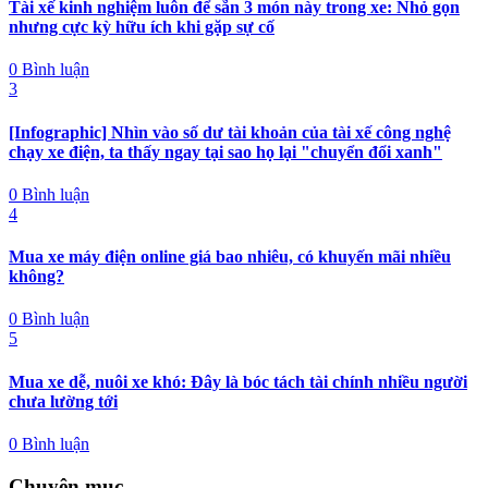
Tài xế kinh nghiệm luôn để sẵn 3 món này trong xe: Nhỏ gọn
nhưng cực kỳ hữu ích khi gặp sự cố
0 Bình luận
3
[Infographic] Nhìn vào số dư tài khoản của tài xế công nghệ
chạy xe điện, ta thấy ngay tại sao họ lại "chuyển đổi xanh"
0 Bình luận
4
Mua xe máy điện online giá bao nhiêu, có khuyến mãi nhiều
không?
0 Bình luận
5
Mua xe dễ, nuôi xe khó: Đây là bóc tách tài chính nhiều người
chưa lường tới
0 Bình luận
Chuyên mục