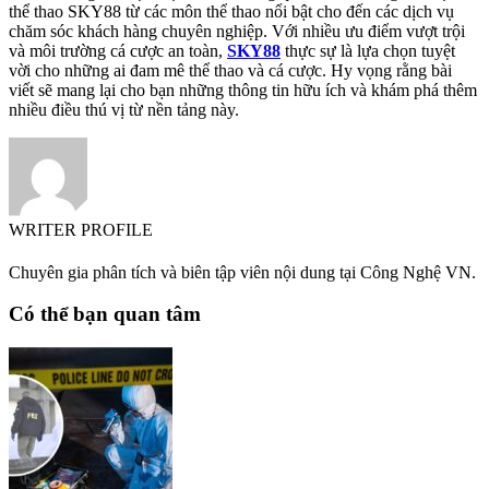
thể thao SKY88 từ các môn thể thao nổi bật cho đến các dịch vụ
chăm sóc khách hàng chuyên nghiệp. Với nhiều ưu điểm vượt trội
và môi trường cá cược an toàn,
SKY88
thực sự là lựa chọn tuyệt
vời cho những ai đam mê thể thao và cá cược. Hy vọng rằng bài
viết sẽ mang lại cho bạn những thông tin hữu ích và khám phá thêm
nhiều điều thú vị từ nền tảng này.
WRITER PROFILE
Chuyên gia phân tích và biên tập viên nội dung tại Công Nghệ VN.
Có thể bạn quan tâm