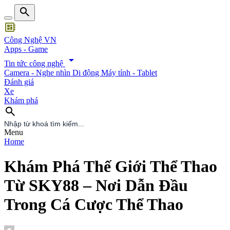
search
developer_board
Công Nghệ VN
Apps - Game
arrow_drop_down
Tin tức công nghệ
Camera - Nghe nhìn
Di động
Máy tính - Tablet
Đánh giá
Xe
Khám phá
search
search
Menu
Home
Khám Phá Thế Giới Thể Thao
Từ SKY88 – Nơi Dẫn Đầu
Trong Cá Cược Thể Thao