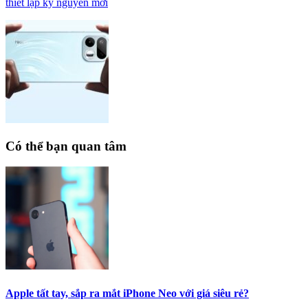
thiết lập kỷ nguyên mới
Có thể bạn quan tâm
Apple tất tay, sắp ra mắt iPhone Neo với giá siêu rẻ?