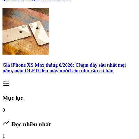
Giá iPhone XS Max tháng 6/2026: Chạm đáy sâu nhất mọi
năm, màn OLED đẹp máy mượt cho nhu cầu cơ bản
format_list_bulleted
Mục lục
0
trending_up
Đọc nhiều nhất
1