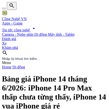
search
developer_board
Công Nghệ VN
Apps - Game
arrow_drop_down
Tin tức công nghệ
Camera - Nghe nhìn
Di động
Máy tính - Tablet
Đánh giá
Xe
Khám phá
search
search
Menu
Home
Di động
Bảng giá iPhone 14 tháng
6/2026: iPhone 14 Pro Max
thấp chưa từng thấy, iPhone 14
vua iPhone giá rẻ