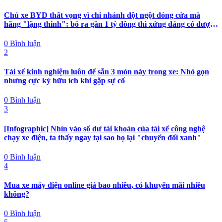
Chủ xe BYD thất vọng vì chi nhánh đột ngột đóng cửa mà
hãng "lặng thinh": bỏ ra gần 1 tỷ đồng thì xứng đáng có được
nhiều hơn sự im lặng
0 Bình luận
2
Tài xế kinh nghiệm luôn để sẵn 3 món này trong xe: Nhỏ gọn
nhưng cực kỳ hữu ích khi gặp sự cố
0 Bình luận
3
[Infographic] Nhìn vào số dư tài khoản của tài xế công nghệ
chạy xe điện, ta thấy ngay tại sao họ lại "chuyển đổi xanh"
0 Bình luận
4
Mua xe máy điện online giá bao nhiêu, có khuyến mãi nhiều
không?
0 Bình luận