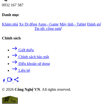
0932 167 587
Danh mục
Khám phá
Xe
Di động
Apps - Game
Máy tính - Tablet
Đánh giá
Camera - Nghe nhìn
Tin tức công nghệ
Chính sách
east
Giới thiệu
east
Chính sách bảo mật
east
Điều khoản sử dụng
east
Liên hệ
videocam
share
© 2026
Công Nghệ VN
. All rights reserved.
rocket_launch
Top