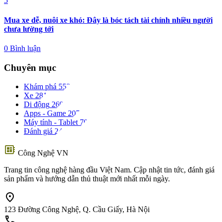
5
Mua xe dễ, nuôi xe khó: Đây là bóc tách tài chính nhiều người
chưa lường tới
0 Bình luận
Chuyên mục
Khám phá
553
Xe
281
Di động
269
Apps - Game
207
Máy tính - Tablet
70
Đánh giá
24
developer_board
Công Nghệ VN
Trang tin công nghệ hàng đầu Việt Nam. Cập nhật tin tức, đánh giá
sản phẩm và hướng dẫn thủ thuật mới nhất mỗi ngày.
location_on
123 Đường Công Nghệ, Q. Cầu Giấy, Hà Nội
call