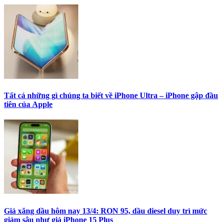
Tất cả những gì chúng ta biết về iPhone Ultra – iPhone gập đầu
tiên của Apple
Giá xăng dầu hôm nay 13/4: RON 95, dầu diesel duy trì mức
giảm sâu như giá iPhone 15 Plus