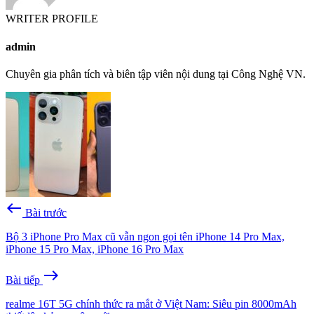
WRITER PROFILE
admin
Chuyên gia phân tích và biên tập viên nội dung tại Công Nghệ VN.
west
Bài trước
Bộ 3 iPhone Pro Max cũ vẫn ngon gọi tên iPhone 14 Pro Max,
iPhone 15 Pro Max, iPhone 16 Pro Max
east
Bài tiếp
realme 16T 5G chính thức ra mắt ở Việt Nam: Siêu pin 8000mAh