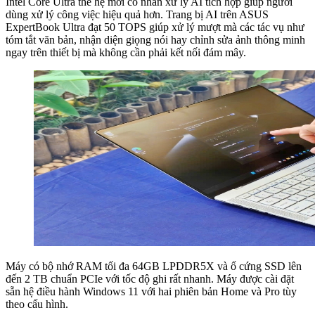
Intel Core Ultra thế hệ mới có nhân xử lý AI tích hợp giúp người
dùng xử lý công việc hiệu quả hơn. Trang bị AI trên ASUS
ExpertBook Ultra đạt 50 TOPS giúp xử lý mượt mà các tác vụ như
tóm tắt văn bản, nhận diện giọng nói hay chỉnh sửa ảnh thông minh
ngay trên thiết bị mà không cần phải kết nối đám mây.
Máy có bộ nhớ RAM tối đa 64GB LPDDR5X và ổ cứng SSD lên
đến 2 TB chuẩn PCIe với tốc độ ghi rất nhanh. Máy được cài đặt
sẵn hệ điều hành Windows 11 với hai phiên bản Home và Pro tùy
theo cấu hình.