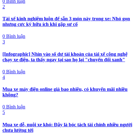
0 Bình luận
2
Tài xế kinh nghiệm luôn để sẵn 3 món này trong xe: Nhỏ gọn
nhưng cực kỳ hữu ích khi gặp sự cố
0 Bình luận
3
[Infographic] Nhìn vào số dư tài khoản của tài xế công nghệ
chạy xe điện, ta thấy ngay tại sao họ lại "chuyển đổi xanh"
0 Bình luận
4
Mua xe máy điện online giá bao nhiêu, có khuyến mãi nhiều
không?
0 Bình luận
5
Mua xe dễ, nuôi xe khó: Đây là bóc tách tài chính nhiều người
chưa lường tới