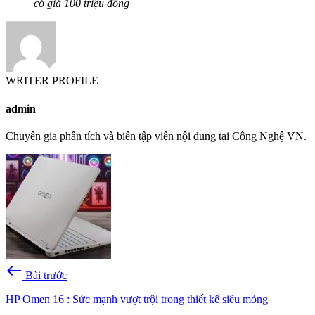
có giá 100 triệu đồng
WRITER PROFILE
admin
Chuyên gia phân tích và biên tập viên nội dung tại Công Nghệ VN.
west
Bài trước
HP Omen 16 : Sức mạnh vượt trội trong thiết kế siêu mỏng