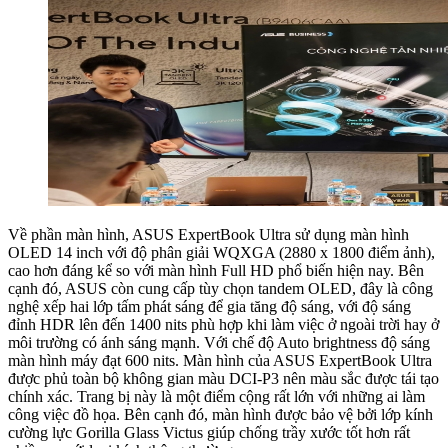
Về phần màn hình, ASUS ExpertBook Ultra sử dụng màn hình
OLED 14 inch với độ phân giải WQXGA (2880 x 1800 điểm ảnh),
cao hơn đáng kể so với màn hình Full HD phổ biến hiện nay. Bên
cạnh đó, ASUS còn cung cấp tùy chọn tandem OLED, đây là công
nghệ xếp hai lớp tấm phát sáng để gia tăng độ sáng, với độ sáng
đỉnh HDR lên đến 1400 nits phù hợp khi làm việc ở ngoài trời hay ở
môi trường có ánh sáng mạnh. Với chế độ Auto brightness độ sáng
màn hình máy đạt 600 nits. Màn hình của ASUS ExpertBook Ultra
được phủ toàn bộ không gian màu DCI-P3 nên màu sắc được tái tạo
chính xác. Trang bị này là một điểm cộng rất lớn với những ai làm
công việc đồ họa. Bên cạnh đó, màn hình được bảo vệ bởi lớp kính
cường lực Gorilla Glass Victus giúp chống trầy xước tốt hơn rất