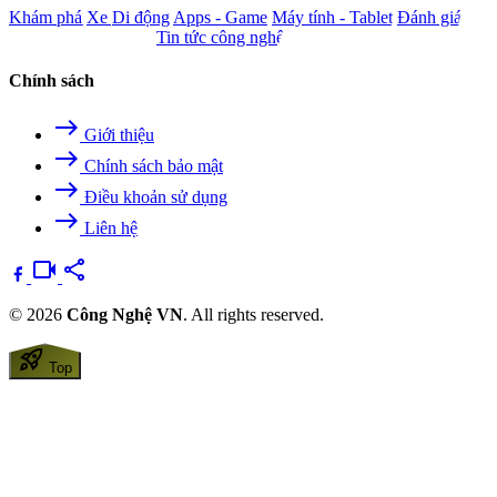
Khám phá
Xe
Di động
Apps - Game
Máy tính - Tablet
Đánh giá
Camera - Nghe nhìn
Tin tức công nghệ
Chính sách
east
Giới thiệu
east
Chính sách bảo mật
east
Điều khoản sử dụng
east
Liên hệ
videocam
share
© 2026
Công Nghệ VN
. All rights reserved.
rocket_launch
Top