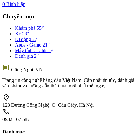
0 Bình luận
Chuyên mục
Khám phá
556
Xe
281
Di động
273
Apps - Game
212
Máy tính - Tablet
70
Đánh giá
24
developer_board
Công Nghệ VN
Trang tin công nghệ hàng đầu Việt Nam. Cập nhật tin tức, đánh giá
sản phẩm và hướng dẫn thủ thuật mới nhất mỗi ngày.
location_on
123 Đường Công Nghệ, Q. Cầu Giấy, Hà Nội
call
0932 167 587
Danh mục