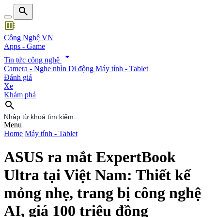
search
developer_board
Công Nghệ VN
Apps - Game
arrow_drop_down
Tin tức công nghệ
Camera - Nghe nhìn
Di động
Máy tính - Tablet
Đánh giá
Xe
Khám phá
search
search
Menu
Home
Máy tính - Tablet
ASUS ra mắt ExpertBook
Ultra tại Việt Nam: Thiết kế
mỏng nhẹ, trang bị công nghệ
AI, giá 100 triệu đồng