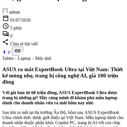
admin
calendar_today
01/07/2026
schedule
5 phút
forum
0
share
Chia sẻ bài viết
link
Tablet – Laptop – Máy tính
ASUS ra mắt ExpertBook Ultra tại Việt Nam: Thiết
kế mỏng nhẹ, trang bị công nghệ AI, giá 100 triệu
đồng
Với giá bán từ 68 triệu đồng, ASUS ExpertBook Ultra được
trang bị những gì? Hãy cùng mình đi khám phá mẫu laptop
dành cho doanh nhân vừa ra mắt hôm nay nhé.
Sau khi ra mắt tại thị trường Ấn Độ, hôm nay ASUS ExpertBook
Ultra chính thức được giới thiệu tại Việt Nam. Mẫu laptop dành cho
doanh nhân thuộc phân khúc Copilot PC, trang bị AI với con chip