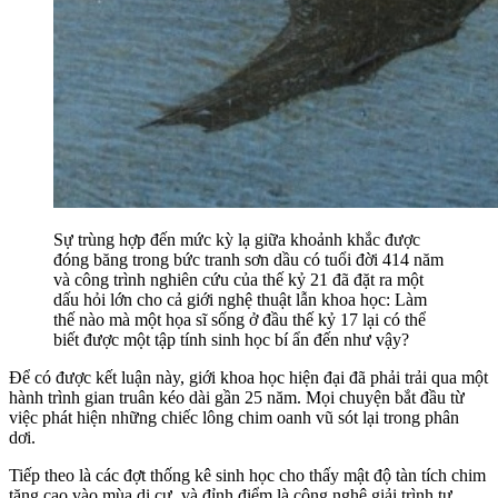
Sự trùng hợp đến mức kỳ lạ giữa khoảnh khắc được
đóng băng trong bức tranh sơn dầu có tuổi đời 414 năm
và công trình nghiên cứu của thế kỷ 21 đã đặt ra một
dấu hỏi lớn cho cả giới nghệ thuật lẫn khoa học: Làm
thế nào mà một họa sĩ sống ở đầu thế kỷ 17 lại có thể
biết được một tập tính sinh học bí ẩn đến như vậy?
Để có được kết luận này, giới khoa học hiện đại đã phải trải qua một
hành trình gian truân kéo dài gần 25 năm. Mọi chuyện bắt đầu từ
việc phát hiện những chiếc lông chim oanh vũ sót lại trong phân
dơi.
Tiếp theo là các đợt thống kê sinh học cho thấy mật độ tàn tích chim
tăng cao vào mùa di cư, và đỉnh điểm là công nghệ giải trình tự