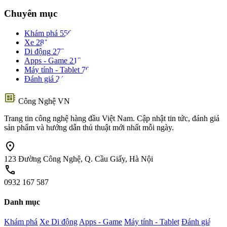
Chuyên mục
Khám phá
556
Xe
281
Di động
273
Apps - Game
212
Máy tính - Tablet
70
Đánh giá
24
developer_board
Công Nghệ VN
Trang tin công nghệ hàng đầu Việt Nam. Cập nhật tin tức, đánh giá
sản phẩm và hướng dẫn thủ thuật mới nhất mỗi ngày.
location_on
123 Đường Công Nghệ, Q. Cầu Giấy, Hà Nội
call
0932 167 587
Danh mục
Khám phá
Xe
Di động
Apps - Game
Máy tính - Tablet
Đánh giá