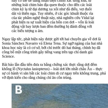
nay có thể dễ dàng nhận diện chính xác từng loài, từ
những loài chim bản địa quen thuộc cho đến các loài
chim kỳ lạ từ đại dương xa xôi như đà điểu, vẹt đuôi
dài và thiên nga. Tuy nhiên, ở các góc khuất thuộc rìa
của tác phẩm nghệ thuật này, nhà nghiên cứu Vidal lại
phát hiện ra sự xuất hiện của bốn con dơi – vốn là loài
động vật bay lượn ban đêm thường bị đánh đồng với
các biểu tượng u ám.
Ngay lập tức, phát hiện này được gửi tới hai chuyên gia về dơi là
Sonia Sánchez Navarro và Elena Tena. Sự ngỡ ngàng của hai nhà
khoa học này là có cơ sở, bởi chỉ trước đó hai tháng, chính họ đã
công bố một công trình gây tiếng vang trên tạp chí danh giá
Science.
Bài báo lần đầu tiên đưa ra bằng chứng xác thực rằng dơi đêm
khổng lồ (Nyctalus lasiopterus) – loài dơi lớn nhất châu Âu – thực
sự có hành vi săn bắt các loài chim di cư ngay trên không trung, phá
vỡ định kiến cho rằng chúng chỉ ăn côn trùng.