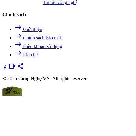
Camera - Nghe nhìn
Tin tức công nghệ
Chính sách
east
Giới thiệu
east
Chính sách bảo mật
east
Điều khoản sử dụng
east
Liên hệ
videocam
share
© 2026
Công Nghệ VN
. All rights reserved.
rocket_launch
Top