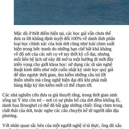
Mặc dù ở thời điểm hiện tại, các học giả vẫn chưa thể
đưa ra lời khẳng định tuyệt đối 100% về danh tính phân
loại học chính xác của loài dơi cũng như loài chim xuất
hiện trong bức tranh do những hạn chế bất khả kháng
về độ nét của các nét cọ vẽ tay thời kỳ cổ đại, nhưng
mối liên hệ lịch sử này đã mở ra một hướng đi mới đầy
triển vọng cho giới khoa học: sử dụng các di sản nghệ
thuật kinh điển như một cuốn nhật ký sinh học quý giá
để đảo ngược thời gian, tìm kiếm những câu trả lời
thiên nhiên mà công nghệ hiện đại đôi khi phải mất
hàng thập kỷ tìm kiếm mới có thể chạm tới.
Các nhà nghiên cứu đưa ra giả thuyết rằng, trong thời gian sinh
sống tại Ý khi còn trẻ – nơi có sự phân bố của dơi đêm khổng lồ,
danh họa Brueghel có thể đã bắt gặp những chiếc lông chim trong
chất thải của dơi, hoặc nghe các câu chuyện kể từ người dân địa
phương.
Với nhãn quan sắc bén của một người nghệ sĩ tả thực, ông đã xâu