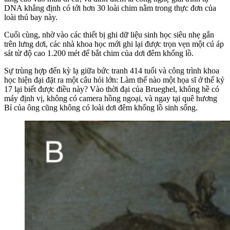
DNA khẳng định có tới hơn 30 loài chim nằm trong thực đơn của
loài thú bay này.
Cuối cùng, nhờ vào các thiết bị ghi dữ liệu sinh học siêu nhẹ gắn
trên lưng dơi, các nhà khoa học mới ghi lại được trọn vẹn một cú áp
sát từ độ cao 1.200 mét để bắt chim của dơi đêm khổng lồ.
Sự trùng hợp đến kỳ lạ giữa bức tranh 414 tuổi và công trình khoa
học hiện đại đặt ra một câu hỏi lớn: Làm thế nào một họa sĩ ở thế kỷ
17 lại biết được điều này? Vào thời đại của Brueghel, không hề có
máy định vị, không có camera hồng ngoại, và ngay tại quê hương
Bỉ của ông cũng không có loài dơi đêm khổng lồ sinh sống.