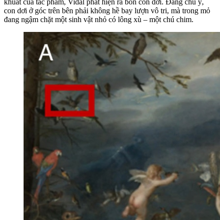
khuất của tác phẩm, Vidal phát hiện ra bốn con dơi. Đáng chú ý,
con dơi ở góc trên bên phải không hề bay lượn vô tri, mà trong mỏ
đang ngậm chặt một sinh vật nhỏ có lông xù – một chú chim.