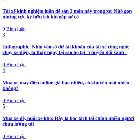
Tài xế kinh nghiệm luôn để sẵn 3 món này trong xe: Nhỏ gọn
nhưng cực kỳ hữu ích khi gặp sự cố
0 Bình luận
3
[Infographic] Nhìn vào số dư tài khoản của tài xế công nghệ
chạy xe điện, ta thấy ngay tại sao họ lại "chuyển đổi xanh"
0 Bình luận
4
Mua xe máy điện online giá bao nhiêu, có khuyến mãi nhiều
không?
0 Bình luận
5
Mua xe dễ, nuôi xe khó: Đây là bóc tách tài chính nhiều người
chưa lường tới
0 Bình luận