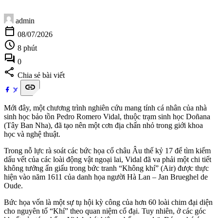
admin
calendar_today
08/07/2026
schedule
8 phút
forum
0
share
Chia sẻ bài viết
link
Mới đây, một chương trình nghiên cứu mang tính cá nhân của nhà
sinh học bảo tồn Pedro Romero Vidal, thuộc trạm sinh học Doñana
(Tây Ban Nha), đã tạo nên một cơn địa chấn nhỏ trong giới khoa
học và nghệ thuật.
Trong nỗ lực rà soát các bức họa cổ châu Âu thế kỷ 17 để tìm kiếm
dấu vết của các loài động vật ngoại lai, Vidal đã va phải một chi tiết
không tưởng ẩn giấu trong bức tranh “Không khí” (Air) được thực
hiện vào năm 1611 của danh họa người Hà Lan – Jan Brueghel de
Oude.
Bức họa vốn là một sự tụ hội kỳ công của hơn 60 loài chim đại diện
cho nguyên tố “Khí” theo quan niệm cổ đại. Tuy nhiên, ở các góc