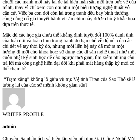
chuỗi các manh mối này lại để tái hiện màn săn mồi trên bức vẽ của
mình, thay vì chỉ xem con dơi như một biểu tượng nghệ thuật vô
căn cứ. Việc ba con dơi còn lại trong tranh đều bay bình thường
càng củng cố giả thuyết hành vi săn chim này được chủ ý khắc họa
dựa trên thực tế.
Mặc dù các học giả chưa thể khẳng định tuyệt đối 100% danh tính
của loài dơi và loài chim trong tranh do hạn chế về độ nét của các
chi tiết vẽ tay thời kỳ đó, nhưng mối liên hệ này đã mở ra một
hướng đi mới cho khoa học: sử dụng các di sản nghệ thuật như một
cuốn nhật ký sinh học để đảo ngược thời gian, tìm kiếm những câu
trả lời mà công nghệ hiện đại đôi khi phải mất hàng thập kỷ mới có
thể chạm tới.
“Trạm xăng” khổng lồ giữa vũ trụ: Vệ tinh Titan của Sao Thổ sẽ là
tương lai của các sứ mệnh không gian sâu?
WRITER PROFILE
admin
Chuyên gia phân tích và biên tập viên nội dung tại Công Nghệ VN.