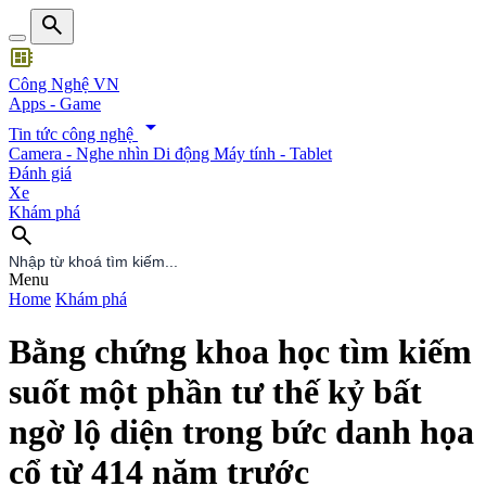
search
developer_board
Công Nghệ VN
Apps - Game
arrow_drop_down
Tin tức công nghệ
Camera - Nghe nhìn
Di động
Máy tính - Tablet
Đánh giá
Xe
Khám phá
search
search
Menu
Home
Khám phá
Bằng chứng khoa học tìm kiếm
suốt một phần tư thế kỷ bất
ngờ lộ diện trong bức danh họa
cổ từ 414 năm trước