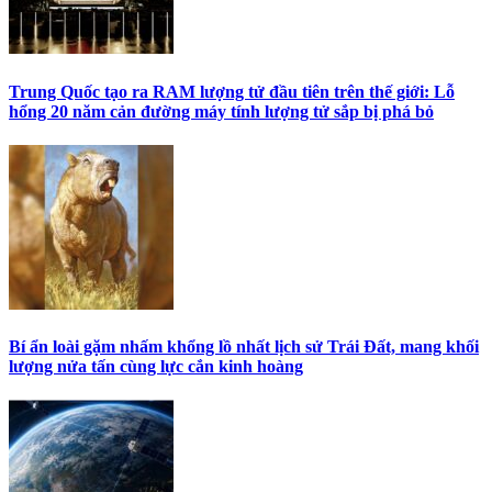
Trung Quốc tạo ra RAM lượng tử đầu tiên trên thế giới: Lỗ
hổng 20 năm cản đường máy tính lượng tử sắp bị phá bỏ
Bí ẩn loài gặm nhấm khổng lồ nhất lịch sử Trái Đất, mang khối
lượng nửa tấn cùng lực cắn kinh hoàng