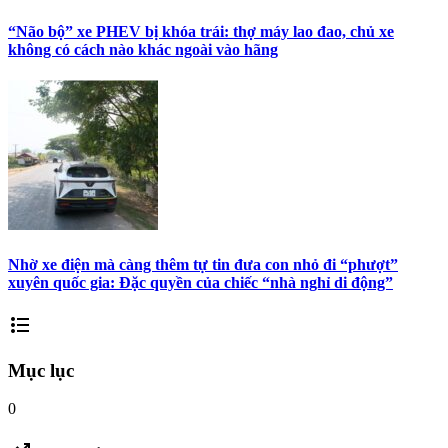
“Não bộ” xe PHEV bị khóa trái: thợ máy lao đao, chủ xe
không có cách nào khác ngoài vào hãng
Nhờ xe điện mà càng thêm tự tin đưa con nhỏ đi “phượt”
xuyên quốc gia: Đặc quyền của chiếc “nhà nghỉ di động”
format_list_bulleted
Mục lục
0