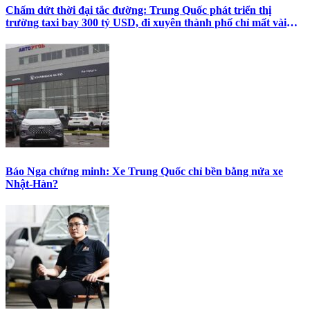
Chấm dứt thời đại tắc đường: Trung Quốc phát triển thị
trường taxi bay 300 tỷ USD, đi xuyên thành phố chỉ mất vài
phút
Báo Nga chứng minh: Xe Trung Quốc chỉ bền bằng nửa xe
Nhật-Hàn?