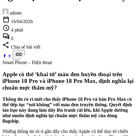
admin
calendar_today
16/04/2026
schedule
4 phút
forum
0
share
Chia sẻ bài viết
link
Smart Phone – Điện thoại
Apple có thể ‘khai tử’ màu đen huyền thoại trên
iPhone 18 Pro và iPhone 18 Pro Max, định nghĩa lại
chuẩn mực thẩm mỹ?
Thông tin rò rỉ mới cho thấy iPhone 18 Pro và bản Pro Max có
thể tiếp tục “nói không” với màu đen truyền thống. Quyết định
táo bạo này đang làm dấy lên tranh cãi lớn, khi Apple dường
như muốn định nghĩa lại chuẩn mực thẩm mỹ của dòng
flagship.
Những thông tin rò rỉ gần đây cho thấy Apple có thể duy trì chiến