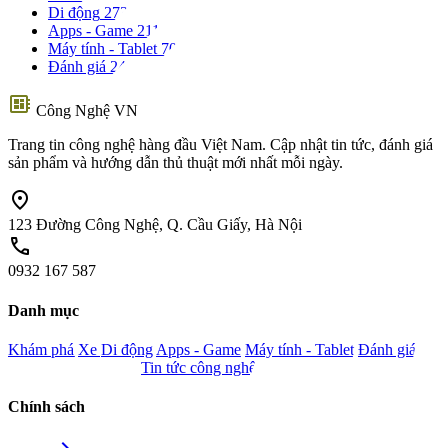
Di động
273
Apps - Game
211
Máy tính - Tablet
70
Đánh giá
24
developer_board
Công Nghệ VN
Trang tin công nghệ hàng đầu Việt Nam. Cập nhật tin tức, đánh giá
sản phẩm và hướng dẫn thủ thuật mới nhất mỗi ngày.
location_on
123 Đường Công Nghệ, Q. Cầu Giấy, Hà Nội
call
0932 167 587
Danh mục
Khám phá
Xe
Di động
Apps - Game
Máy tính - Tablet
Đánh giá
Camera - Nghe nhìn
Tin tức công nghệ
Chính sách