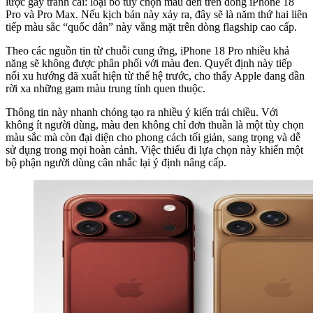
lược gây tranh cãi: loại bỏ tùy chọn màu đen trên dòng iPhone 18
Pro và Pro Max. Nếu kịch bản này xảy ra, đây sẽ là năm thứ hai liên
tiếp màu sắc “quốc dân” này vắng mặt trên dòng flagship cao cấp.
Theo các nguồn tin từ chuỗi cung ứng, iPhone 18 Pro nhiều khả
năng sẽ không được phân phối với màu đen. Quyết định này tiếp
nối xu hướng đã xuất hiện từ thế hệ trước, cho thấy Apple đang dần
rời xa những gam màu trung tính quen thuộc.
Thông tin này nhanh chóng tạo ra nhiều ý kiến trái chiều. Với
không ít người dùng, màu đen không chỉ đơn thuần là một tùy chọn
màu sắc mà còn đại diện cho phong cách tối giản, sang trọng và dễ
sử dụng trong mọi hoàn cảnh. Việc thiếu đi lựa chọn này khiến một
bộ phận người dùng cân nhắc lại ý định nâng cấp.