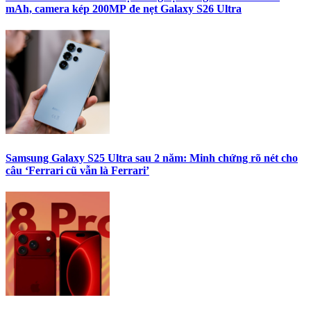
mAh, camera kép 200MP đe nẹt Galaxy S26 Ultra
Samsung Galaxy S25 Ultra sau 2 năm: Minh chứng rõ nét cho
câu ‘Ferrari cũ vẫn là Ferrari’