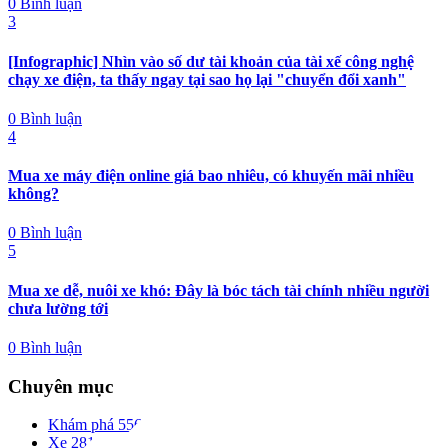
0 Bình luận
3
[Infographic] Nhìn vào số dư tài khoản của tài xế công nghệ
chạy xe điện, ta thấy ngay tại sao họ lại "chuyển đổi xanh"
0 Bình luận
4
Mua xe máy điện online giá bao nhiêu, có khuyến mãi nhiều
không?
0 Bình luận
5
Mua xe dễ, nuôi xe khó: Đây là bóc tách tài chính nhiều người
chưa lường tới
0 Bình luận
Chuyên mục
Khám phá
556
Xe
281