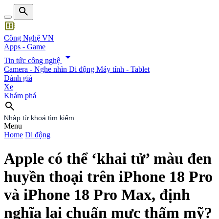
search
developer_board
Công Nghệ VN
Apps - Game
arrow_drop_down
Tin tức công nghệ
Camera - Nghe nhìn
Di động
Máy tính - Tablet
Đánh giá
Xe
Khám phá
search
search
Menu
Home
Di động
Apple có thể ‘khai tử’ màu đen
huyền thoại trên iPhone 18 Pro
và iPhone 18 Pro Max, định
nghĩa lại chuẩn mực thẩm mỹ?