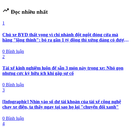
trending_up
Đọc nhiều nhất
1
Chủ xe BYD thất vọng vì chi nhánh đột ngột đóng cửa mà
hãng "lặng thinh": bỏ ra gần 1 tỷ đồng thì xứng đáng có được
nhiều hơn sự im lặng
0 Bình luận
2
Tài xế kinh nghiệm luôn để sẵn 3 món này trong xe: Nhỏ gọn
nhưng cực kỳ hữu ích khi gặp sự cố
0 Bình luận
3
[Infographic] Nhìn vào số dư tài khoản của tài xế công nghệ
chạy xe điện, ta thấy ngay tại sao họ lại "chuyển đổi xanh"
0 Bình luận
4