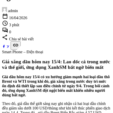
admin
calendar_today
16/04/2026
schedule
3 phút
forum
0
share
Chia sẻ bài viết
link
Smart Phone – Điện thoại
Giá xăng dầu hôm nay 15/4: Lao dốc cả trong nước
và thế giới, ứng dụng XanhSM bất ngờ biến mất
Giá dầu hôm nay 15/4 có xu hướng giảm mạnh hai loại dầu thô
Brent và WTI trong khi đó, giá xăng trong nước duy trì mức
ổn định đã thiết lập sau điều chỉnh từ ngày 9/4. Trong bối cảnh
đó, ứng dụng XanhSM đột ngột biến mất khiến nhiều người
dùng bất ngờ.
Theo đó, giá dầu thế giới sáng nay ghi nhận cả hai loại dầu chính
đều giảm sâu dưới 100 USD/thùng như khi kết thúc phiên giao dịch
ngày 14-4. Trong đó, giá dầu Brent Biển Bắc giảm 4,57 USD,