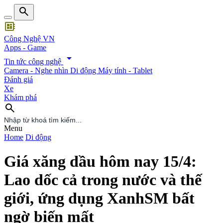
search
developer_board
Công Nghệ VN
Apps - Game
arrow_drop_down
Tin tức công nghệ
Camera - Nghe nhìn
Di động
Máy tính - Tablet
Đánh giá
Xe
Khám phá
search
search
Menu
Home
Di động
Giá xăng dầu hôm nay 15/4:
Lao dốc cả trong nước và thế
giới, ứng dụng XanhSM bất
ngờ biến mất