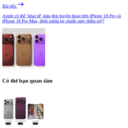
east
Bài tiếp
Apple có thể ‘khai tử’ màu đen huyền thoại trên iPhone 18 Pro và
iPhone 18 Pro Max, định nghĩa lại chuẩn mực thẩm mỹ?
Có thể bạn quan tâm