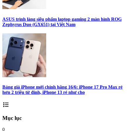
ASUS trình làng siêu phẩm laptop gaming 2 màn hình ROG
Zephyrus Duo (GX651) tại Việt Nam
Bảng giá iPhone mới chính hãng 16/6: iPhone 17 Pro Max rẻ
hơn 2 triệu từ đỉnh, iPhone 13 rẻ như cho
format_list_bulleted
Mục lục
0