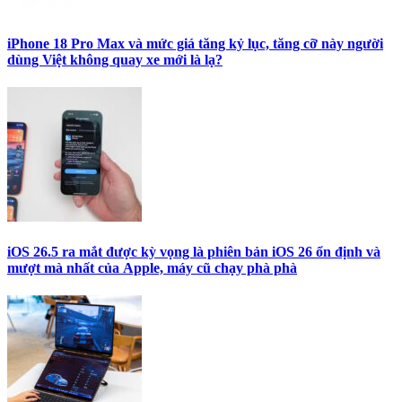
iPhone 18 Pro Max và mức giá tăng kỷ lục, tăng cỡ này người
dùng Việt không quay xe mới là lạ?
iOS 26.5 ra mắt được kỳ vọng là phiên bản iOS 26 ổn định và
mượt mà nhất của Apple, máy cũ chạy phà phà