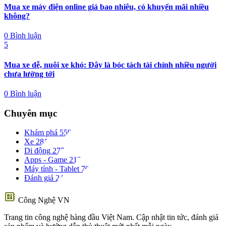
Mua xe máy điện online giá bao nhiêu, có khuyến mãi nhiều
không?
0 Bình luận
5
Mua xe dễ, nuôi xe khó: Đây là bóc tách tài chính nhiều người
chưa lường tới
0 Bình luận
Chuyên mục
Khám phá
559
Xe
281
Di động
277
Apps - Game
212
Máy tính - Tablet
70
Đánh giá
24
developer_board
Công Nghệ VN
Trang tin công nghệ hàng đầu Việt Nam. Cập nhật tin tức, đánh giá