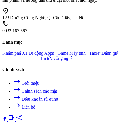
sản phẩm và hướng dẫn thủ thuật mới nhất mỗi ngày.
location_on
123 Đường Công Nghệ, Q. Cầu Giấy, Hà Nội
call
0932 167 587
Danh mục
Khám phá
Xe
Di động
Apps - Game
Máy tính - Tablet
Đánh giá
Camera - Nghe nhìn
Tin tức công nghệ
Chính sách
east
Giới thiệu
east
Chính sách bảo mật
east
Điều khoản sử dụng
east
Liên hệ
videocam
share