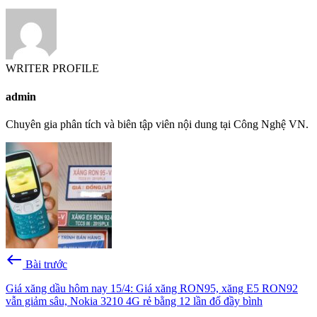
WRITER PROFILE
admin
Chuyên gia phân tích và biên tập viên nội dung tại Công Nghệ VN.
west
Bài trước
Giá xăng dầu hôm nay 15/4: Giá xăng RON95, xăng E5 RON92
vẫn giảm sâu, Nokia 3210 4G rẻ bằng 12 lần đổ đầy bình