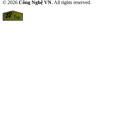
© 2026
Công Nghệ VN
. All rights reserved.
rocket_launch
Top