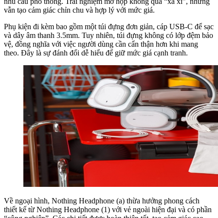
nhu cầu phổ thông. Trải nghiệm mở hộp không quá “xa xỉ”, nhưng
vẫn tạo cảm giác chỉn chu và hợp lý với mức giá.
Phụ kiện đi kèm bao gồm một túi đựng đơn giản, cáp USB-C để sạc
và dây âm thanh 3.5mm. Tuy nhiên, túi đựng không có lớp đệm bảo
vệ, đồng nghĩa với việc người dùng cần cẩn thận hơn khi mang
theo. Đây là sự đánh đổi dễ hiểu để giữ mức giá cạnh tranh.
Về ngoại hình, Nothing Headphone (a) thừa hưởng phong cách
thiết kế từ Nothing Headphone (1) với vẻ ngoài hiện đại và có phần