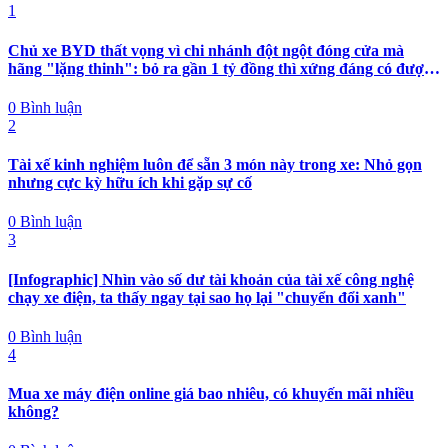
1
Chủ xe BYD thất vọng vì chi nhánh đột ngột đóng cửa mà
hãng "lặng thinh": bỏ ra gần 1 tỷ đồng thì xứng đáng có được
nhiều hơn sự im lặng
0 Bình luận
2
Tài xế kinh nghiệm luôn để sẵn 3 món này trong xe: Nhỏ gọn
nhưng cực kỳ hữu ích khi gặp sự cố
0 Bình luận
3
[Infographic] Nhìn vào số dư tài khoản của tài xế công nghệ
chạy xe điện, ta thấy ngay tại sao họ lại "chuyển đổi xanh"
0 Bình luận
4
Mua xe máy điện online giá bao nhiêu, có khuyến mãi nhiều
không?