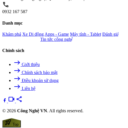
call
0932 167 587
Danh mục
Khám phá
Xe
Di động
Apps - Game
Máy tính - Tablet
Đánh giá
Camera - Nghe nhìn
Tin tức công nghệ
Chính sách
east
Giới thiệu
east
Chính sách bảo mật
east
Điều khoản sử dụng
east
Liên hệ
videocam
share
© 2026
Công Nghệ VN
. All rights reserved.
rocket_launch
Top