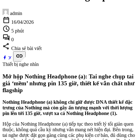
admin
calendar_today
16/04/2026
schedule
5 phút
forum
0
share
Chia sẻ bài viết
link
Thiết bị nghe nhìn
Mở hộp Nothing Headphone (a): Tai nghe chụp tai
giá ‘mềm’ nhưng pin 135 giờ, thiết kế vẫn chất như
flagship
Nothing Headphone (a) không chỉ giữ được DNA thiết kế đặc
trưng của Nothing mà còn gây ấn tượng mạnh với thời lượng
pin lên tới 135 giờ, vượt xa cả Nothing Headphone (1).
Hộp của Nothing Headphone (a) tiếp tục theo triết lý tối giản quen
thuộc, không quá cầu kỳ nhưng vẫn mang nét hiện đại. Bên trong,
tai nghe được đặt gọn gàng cùng các phụ kiện cơ bản, đủ dùng cho