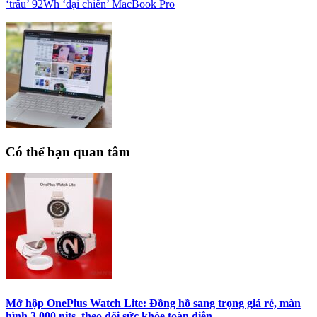
‘trâu’ 92Wh ‘đại chiến’ MacBook Pro
Có thể bạn quan tâm
Mở hộp OnePlus Watch Lite: Đồng hồ sang trọng giá rẻ, màn
hình 3.000 nits, theo dõi sức khỏe toàn diện