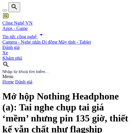
search
developer_board
Công Nghệ VN
Apps - Game
arrow_drop_down
Tin tức công nghệ
Camera - Nghe nhìn
Di động
Máy tính - Tablet
Đánh giá
Xe
Khám phá
search
search
Menu
Home
Đánh giá
Mở hộp Nothing Headphone
(a): Tai nghe chụp tai giá
‘mềm’ nhưng pin 135 giờ, thiết
kế vẫn chất như flagship