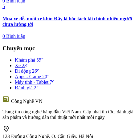
0 Bình luận
5
Mua xe dễ, nuôi xe khó: Đây là bóc tách tài chính nhiều người
chưa lường tới
0 Bình luận
Chuyên mục
Khám phá
553
Xe
281
Di động
269
Apps - Game
207
Máy tính - Tablet
70
Đánh giá
24
developer_board
Công Nghệ VN
Trang tin công nghệ hàng đầu Việt Nam. Cập nhật tin tức, đánh giá
sản phẩm và hướng dẫn thủ thuật mới nhất mỗi ngày.
location_on
123 Đường Công Nghệ, Q. Cầu Giấy, Hà Nội