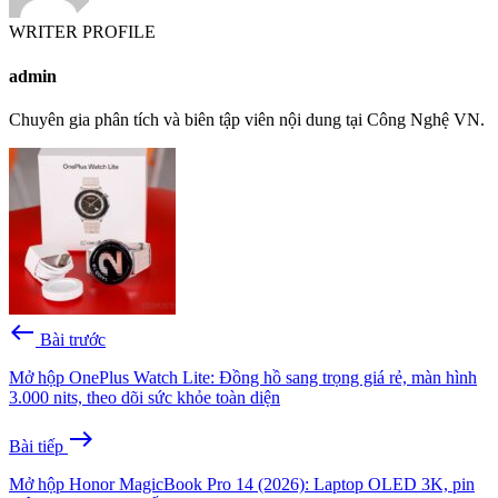
WRITER PROFILE
admin
Chuyên gia phân tích và biên tập viên nội dung tại Công Nghệ VN.
west
Bài trước
Mở hộp OnePlus Watch Lite: Đồng hồ sang trọng giá rẻ, màn hình
3.000 nits, theo dõi sức khỏe toàn diện
east
Bài tiếp
Mở hộp Honor MagicBook Pro 14 (2026): Laptop OLED 3K, pin