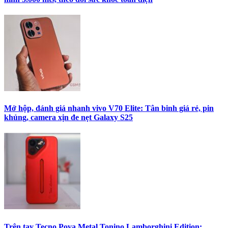
Mở hộp, đánh giá nhanh vivo V70 Elite: Tân binh giá rẻ, pin
khủng, camera xịn đe nẹt Galaxy S25
Trên tay Tecno Pova Metal Tonino Lamborghini Edition: