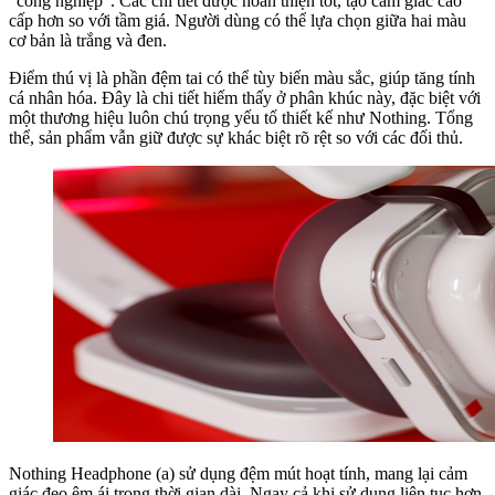
“công nghiệp”. Các chi tiết được hoàn thiện tốt, tạo cảm giác cao
cấp hơn so với tầm giá. Người dùng có thể lựa chọn giữa hai màu
cơ bản là trắng và đen.
Điểm thú vị là phần đệm tai có thể tùy biến màu sắc, giúp tăng tính
cá nhân hóa. Đây là chi tiết hiếm thấy ở phân khúc này, đặc biệt với
một thương hiệu luôn chú trọng yếu tố thiết kế như Nothing. Tổng
thể, sản phẩm vẫn giữ được sự khác biệt rõ rệt so với các đối thủ.
Nothing Headphone (a) sử dụng đệm mút hoạt tính, mang lại cảm
giác đeo êm ái trong thời gian dài. Ngay cả khi sử dụng liên tục hơn