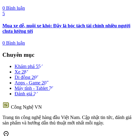
0 Bình luận
5
Mua xe dễ, nuôi xe khó: Đây là bóc tách tài chính nhiều người
chưa lường tới
0 Bình luận
Chuyên mục
Khám phá
554
Xe
281
Di động
269
Apps - Game
207
Máy tính - Tablet
70
Đánh giá
24
developer_board
Công Nghệ VN
Trang tin công nghệ hàng đầu Việt Nam. Cập nhật tin tức, đánh giá
sản phẩm và hướng dẫn thủ thuật mới nhất mỗi ngày.
location_on