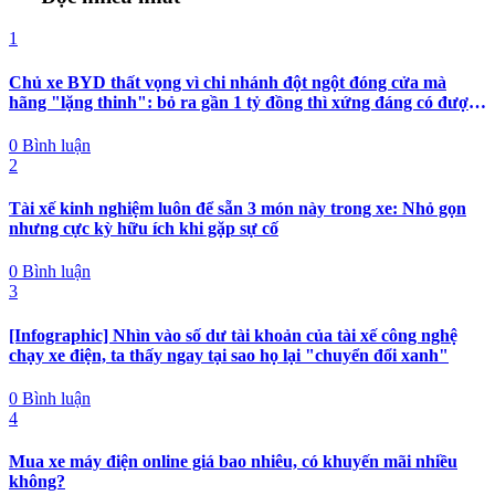
1
Chủ xe BYD thất vọng vì chi nhánh đột ngột đóng cửa mà
hãng "lặng thinh": bỏ ra gần 1 tỷ đồng thì xứng đáng có được
nhiều hơn sự im lặng
0 Bình luận
2
Tài xế kinh nghiệm luôn để sẵn 3 món này trong xe: Nhỏ gọn
nhưng cực kỳ hữu ích khi gặp sự cố
0 Bình luận
3
[Infographic] Nhìn vào số dư tài khoản của tài xế công nghệ
chạy xe điện, ta thấy ngay tại sao họ lại "chuyển đổi xanh"
0 Bình luận
4
Mua xe máy điện online giá bao nhiêu, có khuyến mãi nhiều
không?