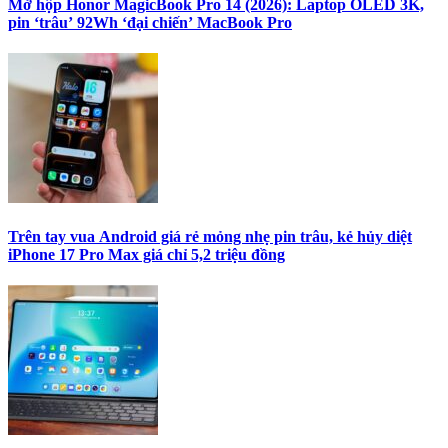
Mở hộp Honor MagicBook Pro 14 (2026): Laptop OLED 3K,
pin ‘trâu’ 92Wh ‘đại chiến’ MacBook Pro
Trên tay vua Android giá rẻ mỏng nhẹ pin trâu, kẻ hủy diệt
iPhone 17 Pro Max giá chỉ 5,2 triệu đồng