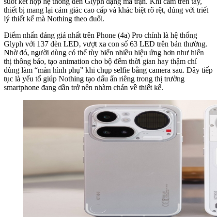
suốt kết hợp hệ thống đèn Glyph dạng ma trận. Khi cầm trên tay,
thiết bị mang lại cảm giác cao cấp và khác biệt rõ rệt, đúng với triết
lý thiết kế mà Nothing theo đuổi.
Điểm nhấn đáng giá nhất trên Phone (4a) Pro chính là hệ thống
Glyph với 137 đèn LED, vượt xa con số 63 LED trên bản thường.
Nhờ đó, người dùng có thể tùy biến nhiều hiệu ứng hơn như hiển
thị thông báo, tạo animation cho bộ đếm thời gian hay thậm chí
dùng làm “màn hình phụ” khi chụp selfie bằng camera sau. Đây tiếp
tục là yếu tố giúp Nothing tạo dấu ấn riêng trong thị trường
smartphone đang dần trở nên nhàm chán về thiết kế.