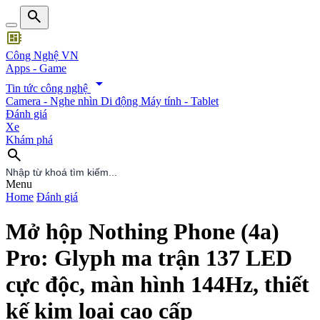
search
developer_board
Công Nghệ VN
Apps - Game
arrow_drop_down
Tin tức công nghệ
Camera - Nghe nhìn
Di động
Máy tính - Tablet
Đánh giá
Xe
Khám phá
search
search
Menu
Home
Đánh giá
Mở hộp Nothing Phone (4a)
Pro: Glyph ma trận 137 LED
cực độc, màn hình 144Hz, thiết
kế kim loại cao cấp