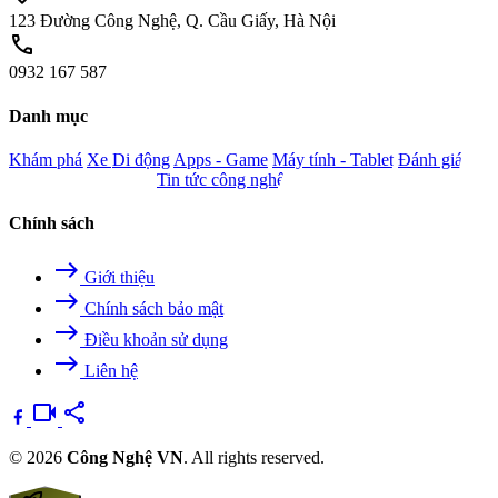
123 Đường Công Nghệ, Q. Cầu Giấy, Hà Nội
call
0932 167 587
Danh mục
Khám phá
Xe
Di động
Apps - Game
Máy tính - Tablet
Đánh giá
Camera - Nghe nhìn
Tin tức công nghệ
Chính sách
east
Giới thiệu
east
Chính sách bảo mật
east
Điều khoản sử dụng
east
Liên hệ
videocam
share
© 2026
Công Nghệ VN
. All rights reserved.