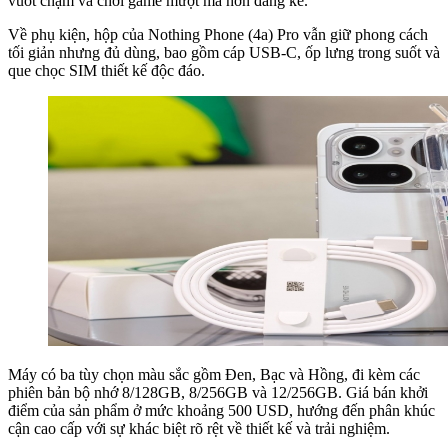
vuốt chạm và chơi game mượt mà hơn đáng kể.
Về phụ kiện, hộp của Nothing Phone (4a) Pro vẫn giữ phong cách
tối giản nhưng đủ dùng, bao gồm cáp USB-C, ốp lưng trong suốt và
que chọc SIM thiết kế độc đáo.
Máy có ba tùy chọn màu sắc gồm Đen, Bạc và Hồng, đi kèm các
phiên bản bộ nhớ 8/128GB, 8/256GB và 12/256GB. Giá bán khởi
điểm của sản phẩm ở mức khoảng 500 USD, hướng đến phân khúc
cận cao cấp với sự khác biệt rõ rệt về thiết kế và trải nghiệm.