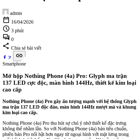
admin
calendar_today
16/04/2026
schedule
3 phút
forum
0
share
Chia sẻ bài viết
link
Smartphone
Mở hộp Nothing Phone (4a) Pro: Glyph ma trận
137 LED cực độc, màn hình 144Hz, thiết kế kim loại
cao cấp
Nothing Phone (4a) Pro gây ấn tượng mạnh với hệ thống Glyph
ma trận 137 LED độc đáo, màn hình 144Hz mượt mà và khung
kim loại cao cấp.
Nothing Phone (4a) Pro thu hút sự chú ý nhờ thiết kế đặc trưng
không thể nhầm lẫn. So với Nothing Phone (4a) bản tiêu chuẩn,
phiên bản Pro nổi bật hơn ngay từ ngoại hình với mặt lưng trong