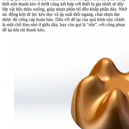
thời một thanh kéo ở dưới cùng kết hợp với thiết bị gia nhiệt sẽ đẩy
lớp vật liệu thừa xuống, giúp nhựa phân bố đều khắp phần đáy. Nhờ
tác động kép từ lực kéo dọc và áp suất thổi ngang, chai nhựa đạt
được độ cứng cáp hoàn hảo. Dấu vết để lại của quá trình này chính
là một chỗ lõm nhỏ ở giữa đáy, hay còn gọi là “rốn”, vết cổng phun
để lại khi rút thanh kéo.