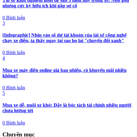
Tài xế kinh nghiệm luôn để sẵn 3 món này trong xe: Nhỏ gọn
nhưng cực kỳ hữu ích khi gặp sự cố
0 Bình luận
3
[Infographic] Nhìn vào số dư tài khoản của tài xế công nghệ
chạy xe điện, ta thấy ngay tại sao họ lại "chuyển đổi xanh"
0 Bình luận
4
Mua xe máy điện online giá bao nhiêu, có khuyến mãi nhiều
không?
0 Bình luận
5
Mua xe dễ, nuôi xe khó: Đây là bóc tách tài chính nhiều người
chưa lường tới
0 Bình luận
Chuyên mục