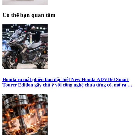
Có thể bạn quan tâm
Honda ra mắt phiên bản đặc biệt New Honda ADV160 Smart
Tourer Edition gây chú ý với công nghệ chưa từng có, mở ra xu
hướng mới cho xe tay ga Adventure