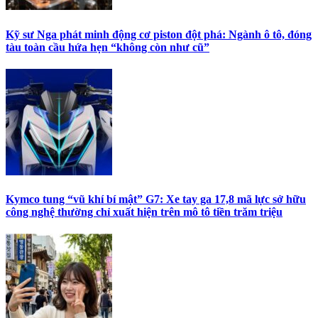
Kỹ sư Nga phát minh động cơ piston đột phá: Ngành ô tô, đóng
tàu toàn cầu hứa hẹn “không còn như cũ”
Kymco tung “vũ khí bí mật” G7: Xe tay ga 17,8 mã lực sở hữu
công nghệ thường chỉ xuất hiện trên mô tô tiền trăm triệu