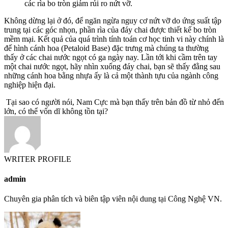
các rìa bo tròn giảm rủi ro nứt vỡ.
Không dừng lại ở đó, để ngăn ngừa nguy cơ nứt vỡ do ứng suất tập
trung tại các góc nhọn, phần rìa của đáy chai được thiết kế bo tròn
mềm mại. Kết quả của quá trình tính toán cơ học tinh vi này chính là
đế hình cánh hoa (Petaloid Base) đặc trưng mà chúng ta thường
thấy ở các chai nước ngọt có ga ngày nay. Lần tới khi cầm trên tay
một chai nước ngọt, hãy nhìn xuống đáy chai, bạn sẽ thấy đằng sau
những cánh hoa bằng nhựa ấy là cả một thành tựu của ngành công
nghiệp hiện đại.
Tại sao có người nói, Nam Cực mà bạn thấy trên bản đồ từ nhỏ đến
lớn, có thể vốn dĩ không tồn tại?
WRITER PROFILE
admin
Chuyên gia phân tích và biên tập viên nội dung tại Công Nghệ VN.