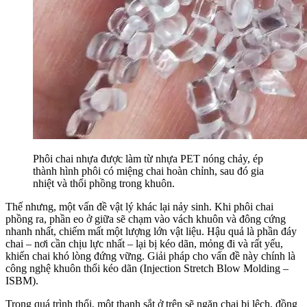
Phôi chai nhựa được làm từ nhựa PET nóng chảy, ép
thành hình phôi có miệng chai hoàn chỉnh, sau đó gia
nhiệt và thổi phồng trong khuôn.
Thế nhưng, một vấn đề vật lý khác lại nảy sinh. Khi phôi chai
phồng ra, phần eo ở giữa sẽ chạm vào vách khuôn và đông cứng
nhanh nhất, chiếm mất một lượng lớn vật liệu. Hậu quả là phần đáy
chai – nơi cần chịu lực nhất – lại bị kéo dãn, mỏng đi và rất yếu,
khiến chai khó lòng đứng vững. Giải pháp cho vấn đề này chính là
công nghệ khuôn thổi kéo dãn (Injection Stretch Blow Molding –
ISBM).
Trong quá trình thổi, một thanh sắt ở trên sẽ ngăn chai bị lệch, đồng