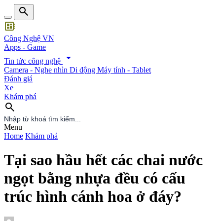
search
developer_board
Công Nghệ VN
Apps - Game
arrow_drop_down
Tin tức công nghệ
Camera - Nghe nhìn
Di động
Máy tính - Tablet
Đánh giá
Xe
Khám phá
search
search
Menu
Home
Khám phá
Tại sao hầu hết các chai nước
ngọt bằng nhựa đều có cấu
trúc hình cánh hoa ở đáy?