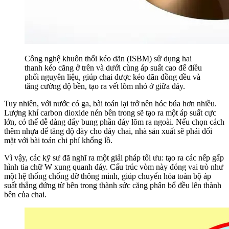
Công nghệ khuôn thổi kéo dãn (ISBM) sử dụng hai
thanh kéo căng ở trên và dưới cùng áp suất cao để điều
phối nguyên liệu, giúp chai được kéo dãn đồng đều và
tăng cường độ bền, tạo ra vết lõm nhỏ ở giữa đáy.
Tuy nhiên, với nước có ga, bài toán lại trở nên hóc búa hơn nhiều.
Lượng khí carbon dioxide nén bên trong sẽ tạo ra một áp suất cực
lớn, có thể dễ dàng đẩy bung phần đáy lõm ra ngoài. Nếu chọn cách
thêm nhựa để tăng độ dày cho đáy chai, nhà sản xuất sẽ phải đối
mặt với bài toán chi phí khổng lồ.
Vì vậy, các kỹ sư đã nghĩ ra một giải pháp tối ưu: tạo ra các nếp gấp
hình tia chữ W xung quanh đáy. Cấu trúc vòm này đóng vai trò như
một hệ thống chống đỡ thông minh, giúp chuyển hóa toàn bộ áp
suất thẳng đứng từ bên trong thành sức căng phân bổ đều lên thành
bên của chai.