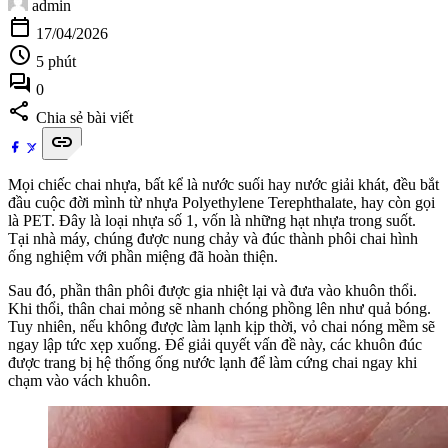
admin
calendar_today
17/04/2026
schedule
5 phút
forum
0
share
Chia sẻ bài viết
link
Mọi chiếc chai nhựa, bất kể là nước suối hay nước giải khát, đều bắt
đầu cuộc đời mình từ nhựa Polyethylene Terephthalate, hay còn gọi
là PET. Đây là loại nhựa số 1, vốn là những hạt nhựa trong suốt.
Tại nhà máy, chúng được nung chảy và đúc thành phôi chai hình
ống nghiệm với phần miệng đã hoàn thiện.
Sau đó, phần thân phôi được gia nhiệt lại và đưa vào khuôn thổi.
Khi thổi, thân chai mỏng sẽ nhanh chóng phồng lên như quả bóng.
Tuy nhiên, nếu không được làm lạnh kịp thời, vỏ chai nóng mềm sẽ
ngay lập tức xẹp xuống. Để giải quyết vấn đề này, các khuôn đúc
được trang bị hệ thống ống nước lạnh để làm cứng chai ngay khi
chạm vào vách khuôn.