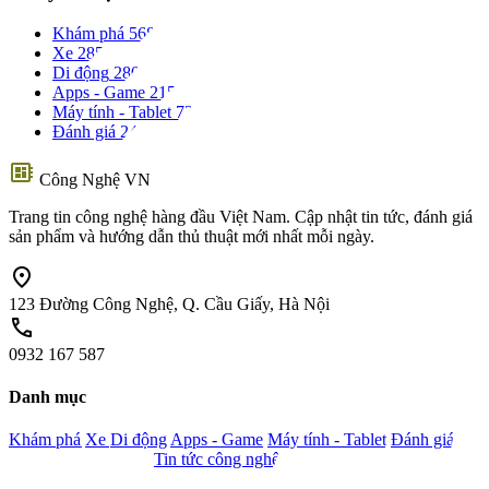
Khám phá
568
Xe
285
Di động
280
Apps - Game
215
Máy tính - Tablet
72
Đánh giá
24
developer_board
Công Nghệ VN
Trang tin công nghệ hàng đầu Việt Nam. Cập nhật tin tức, đánh giá
sản phẩm và hướng dẫn thủ thuật mới nhất mỗi ngày.
location_on
123 Đường Công Nghệ, Q. Cầu Giấy, Hà Nội
call
0932 167 587
Danh mục
Khám phá
Xe
Di động
Apps - Game
Máy tính - Tablet
Đánh giá
Camera - Nghe nhìn
Tin tức công nghệ