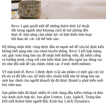
Revo 3 giải quyết triệt để những thách thức kỹ thuật
lớn trong ngành như khoảng cách từ mô phỏng đến
thực tế, khả năng cảm nhận lực và tính thiếu linh hoạt
khi thao tác các vật thể tinh xảo.
Hệ thống nhận thức cũng được đầu tư mạnh mẽ để xóa bỏ định kiến
không biết nặng nhẹ của robot truyền thống. Revo 3 kết hợp mảng
xúc giác toàn lòng bàn tay để nhận biết đường viền, độ mềm cứng
và hướng trượt, cùng với cảm biến hình ảnh đầu ngón tay đóng vai
trò như đôi mắt để căn chỉnh chính xác ở mức dưới milimet.
Về mặt kinh tế, Revo 3 được định vị là sản phẩm có mức giá cực kỳ
tối ưu và độ bền cao, kế thừa tiêu chuẩn khắt khe từ dòng bàn tay
sinh học dành cho người khuyết tật đã được BrainCo phát triển suốt
bảy năm qua.
Sản phẩm hiện đã được nhiều tổ chức hàng đầu kiểm chứng và đưa
vào danh sách hợp tác, bao gồm Unitree, Leju, AgileX, Trung tâm
Đổi mới Robot hình người Bắc Kinh hay LimX Dynamics.