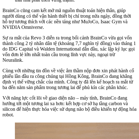
BrainCo cũng cam kết mở mã nguồn thuật toán hiện thân, giúp
người dùng có thể vận hành thiết bị chỉ trong nửa ngày, đồng thời
hỗ trợ tương thích với các nền tảng như MuJoCo, Isaac Gym và
NVIDIA Omniverse.
Sự ra mắt của Revo 3 diễn ra trong bối cảnh BrainCo vừa gọi vốn
thành công 2 tỷ nhân dân tệ (khoảng 7,7 nghìn tỷ đồng) vào tháng 1
do IDG Capital và Walden International dẫn đầu, xác lập kỷ lục gọi
vốn đơn lẻ lớn nhất toàn cầu trong lĩnh vực này, ngoại trừ
Neuralink.
Cùng với những tin đồn về việc âm thầm nộp đơn xin phát hành cổ
phiếu lần đầu ra công chúng tại Hồng Kông, BrainCo đang khẳng
định vị thế vững chắc của mình. Công ty đã lên kế hoạch ra mắt từ
ba đến năm sản phẩm trong tương lai để phủ kín các phân khúc.
Với năng lực cốt lõi về giao diện não – máy tính, BrainCo đang
hướng tới một tương lai xa hơn: kết hợp cơ sở hạ tầng carbon và
silicon để hiện thực hóa việc sử dụng não bộ điều khiển tự động hóa
robot.