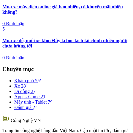
Mua xe máy điện online giá bao nhiêu, có khuyến mãi nhiều
không?
0 Bình luận
5
Mua xe dễ, nuôi xe khó: Đây là bóc tách tài chính nhiều người
chưa lường tới
0 Bình luận
Chuyên mục
Khám phá
556
Xe
281
Di động
273
Apps - Game
212
Máy tính - Tablet
70
Đánh giá
24
developer_board
Công Nghệ VN
Trang tin công nghệ hàng đầu Việt Nam. Cập nhật tin tức, đánh giá