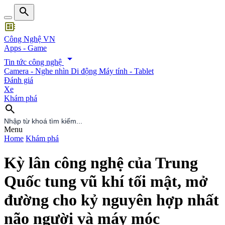
search
developer_board
Công Nghệ VN
Apps - Game
arrow_drop_down
Tin tức công nghệ
Camera - Nghe nhìn
Di động
Máy tính - Tablet
Đánh giá
Xe
Khám phá
search
search
Menu
Home
Khám phá
Kỳ lân công nghệ của Trung
Quốc tung vũ khí tối mật, mở
đường cho kỷ nguyên hợp nhất
não người và máy móc