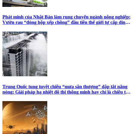
Phát minh của Nhật Bản làm rung chuyển ngành nông nghiệp:
Vườn rau “đóng hộp xếp chồng” đầu tiên thế giới tự cấp dinh
dưỡng, đầy đủ ánh sáng nhiệt độ
Trung Quốc tung tuyệt chiêu “mưa sân thượng” dập tắt nắng
nóng: Giải pháp hạ nhiệt đô thị thông minh hay chỉ là chiêu trò
tạo hiệu ứng?