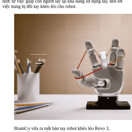
mới: từ việc giúp con người lấy lại khả năng sử dụng tay, tiến tới
việc trang bị đôi tay khéo léo cho robot.
BrainCo vừa ra mắt bàn tay robot khéo léo Revo 3,