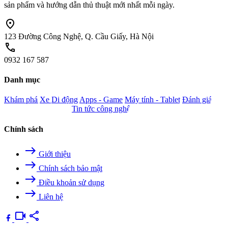
sản phẩm và hướng dẫn thủ thuật mới nhất mỗi ngày.
location_on
123 Đường Công Nghệ, Q. Cầu Giấy, Hà Nội
call
0932 167 587
Danh mục
Khám phá
Xe
Di động
Apps - Game
Máy tính - Tablet
Đánh giá
Camera - Nghe nhìn
Tin tức công nghệ
Chính sách
east
Giới thiệu
east
Chính sách bảo mật
east
Điều khoản sử dụng
east
Liên hệ
videocam
share