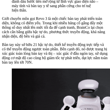
đánh dấu bước tiến mở rộng từ lĩnh vực giao diện não –
máy tính và bàn tay y tế sang phần cứng cho trí tuệ
hiện thân.
Giới chuyên môn gọi Revo 3 là một chiếc bàn tay phát triển toàn
diện, không có điểm yếu. Trong khi nhiều hãng cố gắng đẩy một
thông số duy nhất lên mức tối đa để cạnh tranh, BrainCo lại chọn
cách cân bằng giữa bậc tự do, phương thức truyền động, khả năng
nhận diện, độ bền và giá cả.
Bàn tay này sở hữu 21 bậc tự do, thiết kế truyền động trực tiếp và
có thể truyền động ngược toàn phần. Bên cạnh đó, nó được trang bị
xúc giác toàn lòng bàn tay và thị – xúc giác ở đầu ngón tay, sử dụng
động cơ mật độ cao cùng bộ giảm tốc tự phát triển, đạt lực nắm toàn
bàn tay lên tới 70N.