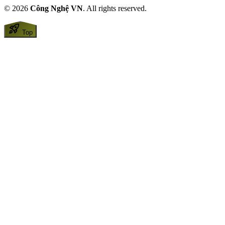
© 2026
Công Nghệ VN
. All rights reserved.
rocket_launch
Top