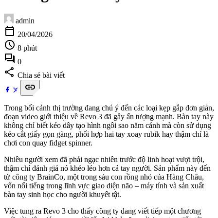
admin
calendar_today
20/04/2026
schedule
8 phút
forum
0
share
Chia sẻ bài viết
link
Trong bối cảnh thị trường đang chú ý đến các loại kẹp gắp đơn giản,
đoạn video giới thiệu về Revo 3 đã gây ấn tượng mạnh. Bàn tay này
không chỉ biết kéo dây tạo hình ngôi sao năm cánh mà còn sử dụng
kéo cắt giấy gọn gàng, phối hợp hai tay xoay rubik hay thậm chí là
chơi con quay fidget spinner.
Nhiều người xem đã phải ngạc nhiên trước độ linh hoạt vượt trội,
thậm chí đánh giá nó khéo léo hơn cả tay người. Sản phẩm này đến
từ công ty BrainCo, một trong sáu con rồng nhỏ của Hàng Châu,
vốn nổi tiếng trong lĩnh vực giao diện não – máy tính và sản xuất
bàn tay sinh học cho người khuyết tật.
Việc tung ra Revo 3 cho thấy công ty đang viết tiếp một chương